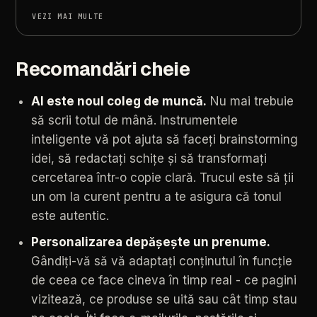
VEZI MAI MULTE
Recomandări cheie
AI
este
noul
coleg
de
muncă.
Nu
mai
trebuie
să
scrii
totul
de
mână.
Instrumentele
inteligente
vă
pot
ajuta
să
faceți
brainstorming
idei,
să
redactați
schițe
și
să
transformați
cercetarea
într-o
copie
clară.
Trucul
este
să
ții
un
om
la
curent
pentru
a
te
asigura
că
tonul
este
autentic.
Personalizarea
depășește
un
prenume.
Gândiți-vă
să
vă
adaptați
conținutul
în
funcție
de
ceea
ce
face
cineva
în
timp
real
-
ce
pagini
vizitează,
ce
produse
se
uită
sau
cât
timp
stau