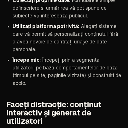
Colectați
propriile
date:
Formularele
simple
de
înscriere
și
urmărirea
vă
pot
spune
ce
subiecte
vă
interesează
publicul.
Utilizați
platforma
potrivită:
Alegeți
sisteme
care
vă
permit
să
personalizați
conținutul
fără
a
avea
nevoie
de
cantități
uriașe
de
date
personale.
Începe
mic:
Începeți
prin
a
segmenta
utilizatorii
pe
baza
comportamentelor
de
bază
(timpul
pe
site,
paginile
vizitate)
și
construiți
de
acolo.
Faceți
distracție:
conținut
interactiv
și
generat
de
utilizatori