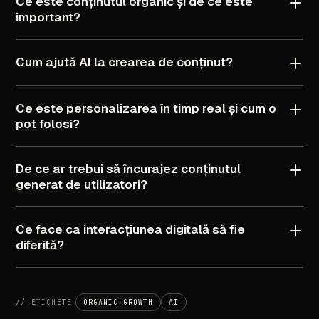
Ce
este
conținutul
organic
și
de
ce
este
important?
Cum
ajută
AI
la
crearea
de
conținut?
Ce
este
personalizarea
în
timp
real
și
cum
o
pot
folosi?
De
ce
ar
trebui
să
încurajez
conținutul
generat
de
utilizatori?
Ce
face
ca
interacțiunea
digitală
să
fie
diferită?
//
ETICHETE
ORGANIC
GROWTH
AI