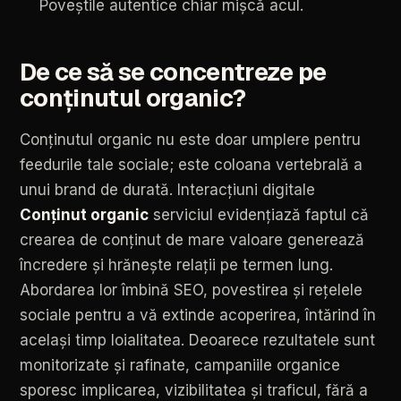
Poveștile
autentice
chiar
mișcă
acul.
De
ce
să
se
concentreze
pe
conținutul
organic?
Conținutul
organic
nu
este
doar
umplere
pentru
feedurile
tale
sociale;
este
coloana
vertebrală
a
unui
brand
de
durată.
Interacțiuni
digitale
Conținut
organic
serviciul
evidențiază
faptul
că
crearea
de
conținut
de
mare
valoare
generează
încredere
și
hrănește
relații
pe
termen
lung.
Abordarea
lor
îmbină
SEO,
povestirea
și
rețelele
sociale
pentru
a
vă
extinde
acoperirea,
întărind
în
același
timp
loialitatea.
Deoarece
rezultatele
sunt
monitorizate
și
rafinate,
campaniile
organice
sporesc
implicarea,
vizibilitatea
și
traficul,
fără
a