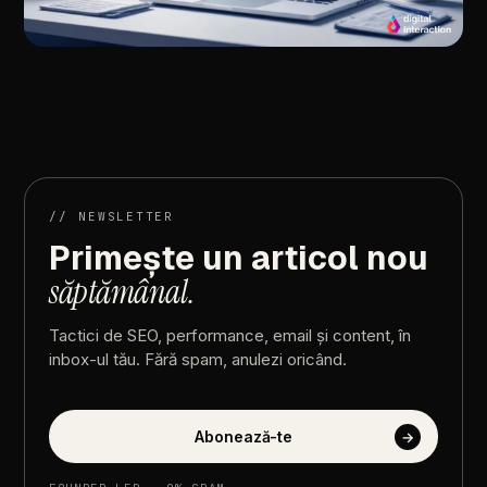
//
ARTICOLUL
URMĂTOR
Tipare
Next.js
Edge:
site-uri
rapide
si
privacy-first
//
NEWSLETTER
Primește
un
articol
nou
săptămânal.
Tactici
de
SEO,
performance,
email
și
content,
în
inbox-ul
tău.
Fără
spam,
anulezi
oricând.
Abonează-te
→