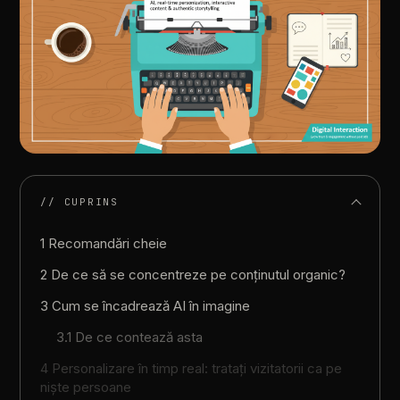
// CUPRINS
1 Recomandări cheie
2 De ce să se concentreze pe conținutul organic?
3 Cum se încadrează AI în imagine
3.1 De ce contează asta
4 Personalizare în timp real: tratați vizitatorii ca pe
niște persoane