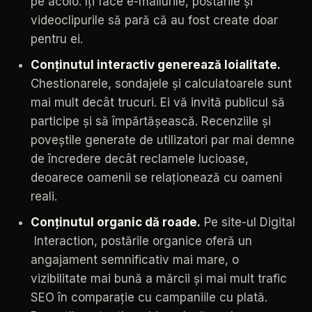
pe
acolo.
Îți
face
e-mailurile,
postările
și
videoclipurile
să
pară
că
au
fost
create
doar
pentru
ei.
Conținutul
interactiv
generează
loialitate.
Chestionarele,
sondajele
și
calculatoarele
sunt
mai
mult
decât
trucuri.
Ei
vă
invită
publicul
să
participe
și
să
împărtășească.
Recenziile
și
poveștile
generate
de
utilizatori
par
mai
demne
de
încredere
decât
reclamele
lucioase,
deoarece
oamenii
se
relaționează
cu
oameni
reali.
Conținutul
organic
dă
roade.
Pe
site-ul
Digital
Interaction,
postările
organice
oferă
un
angajament
semnificativ
mai
mare,
o
vizibilitate
mai
bună
a
mărcii
și
mai
mult
trafic
SEO
în
comparație
cu
campaniile
cu
plată.