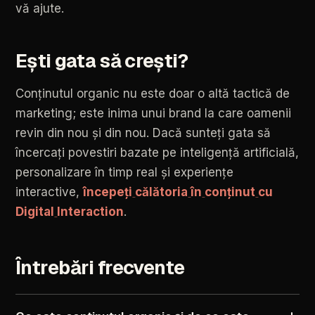
vă
ajute.
Ești
gata
să
crești?
Conținutul
organic
nu
este
doar
o
altă
tactică
de
marketing;
este
inima
unui
brand
la
care
oamenii
revin
din
nou
și
din
nou.
Dacă
sunteți
gata
să
încercați
povestiri
bazate
pe
inteligență
artificială,
personalizare
în
timp
real
și
experiențe
interactive,
începeți
călătoria
în
conținut
cu
Digital
Interaction
.
Întrebări
frecvente