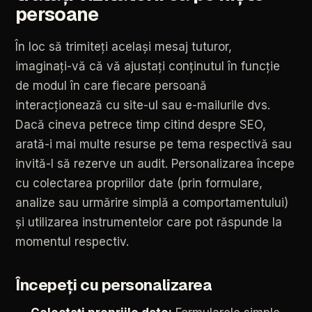
persoane
În
loc
să
trimiteți
același
mesaj
tuturor,
imaginați-vă
că
vă
ajustați
conținutul
în
funcție
de
modul
în
care
fiecare
persoană
interacționează
cu
site-ul
sau
e-mailurile
dvs.
Dacă
cineva
petrece
timp
citind
despre
SEO,
arată-i
mai
multe
resurse
pe
tema
respectivă
sau
invită-l
să
rezerve
un
audit.
Personalizarea
începe
cu
colectarea
propriilor
date
(prin
formulare,
analize
sau
urmărire
simplă
a
comportamentului)
și
utilizarea
instrumentelor
care
pot
răspunde
la
momentul
respectiv.
Începeți
cu
personalizarea