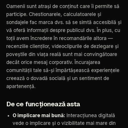
Oamenii
sunt
atrași
de
conținut
care
îi
permite
să
participe.
Chestionarele,
calculatoarele
și
sondajele
fac
marca
dvs.
să
se
simtă
accesibilă
și
vă
oferă
informații
despre
publicul
dvs.
În
plus,
cu
toții
avem
încredere
în
recomandările
altora
—
recenziile
clienților,
videoclipurile
de
dezlegare
și
poveștile
din
viața
reală
sunt
mai
convingătoare
decât
orice
mesaj
corporativ.
Încurajarea
comunității
tale
să-și
împărtășească
experiențele
creează
o
dovadă
socială
și
un
sentiment
de
apartenență.
De
ce
funcționează
asta
O
implicare
mai
bună:
Interacțiunea
digitală
vede
o
implicare
și
o
vizibilitate
mai
mare
din