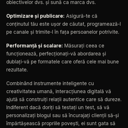
obiectivelor
dvs.
și
sună
ca
marca
dvs.
Optimizare
și
publicare:
Asigură-te
că
conținutul
tău
este
ușor
de
căutat,
programează-l
pe
canale
și
trimite-l
în
fața
persoanelor
potrivite.
Performanță
și
scalare:
Măsurați
ceea
ce
funcționează,
perfecționați-vă
abordarea
și
dublați-vă
pe
formatele
care
oferă
cele
mai
bune
rezultate.
Combinând
instrumente
inteligente
cu
creativitatea
umană,
interacțiunea
digitală
vă
ajută
să
construiți
relații
autentice
care
să
dureze.
Indiferent
dacă
doriți
să
testați
un
test,
să
vă
personalizați
blogul
sau
să
încurajați
clienții
să-și
împărtășească
propriile
povești,
ei
sunt
gata
să