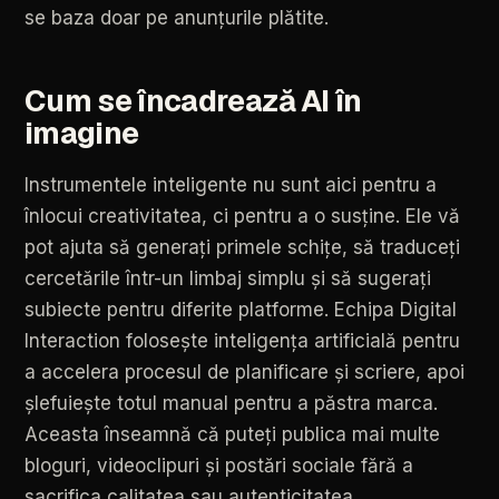
se
baza
doar
pe
anunțurile
plătite.
Cum
se
încadrează
AI
în
imagine
Instrumentele
inteligente
nu
sunt
aici
pentru
a
înlocui
creativitatea,
ci
pentru
a
o
susține.
Ele
vă
pot
ajuta
să
generați
primele
schițe,
să
traduceți
cercetările
într-un
limbaj
simplu
și
să
sugerați
subiecte
pentru
diferite
platforme.
Echipa
Digital
Interaction
folosește
inteligența
artificială
pentru
a
accelera
procesul
de
planificare
și
scriere,
apoi
șlefuiește
totul
manual
pentru
a
păstra
marca.
Aceasta
înseamnă
că
puteți
publica
mai
multe
bloguri,
videoclipuri
și
postări
sociale
fără
a
sacrifica
calitatea
sau
autenticitatea.