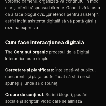
vorbesc
oamenii,
organizați-vă
conținutul
în
mod
clar
și
oferiți
răspunsuri
directe.
Gândiți-vă
la
asta
ca
a
face
blogul
dvs.
„prietenos
pentru
asistenți”,
astfel
încât
asistența
digitală
să
vă
poată
găsi
și
rezuma
expertiza.
Cum
face
interacțiunea
digitală
The
Conținut
organic
procesul
de
la
Digital
Interaction
este
simplu:
Cercetare
și
planificare:
Înțelegeți-vă
publicul,
concurenții
și
piața,
astfel
încât
să
știți
ce
să
spuneți
și
unde
să
o
spuneți.
Creare
de
conținut:
Scrieți
bloguri,
postări
sociale
și
scripturi
video
care
se
aliniază