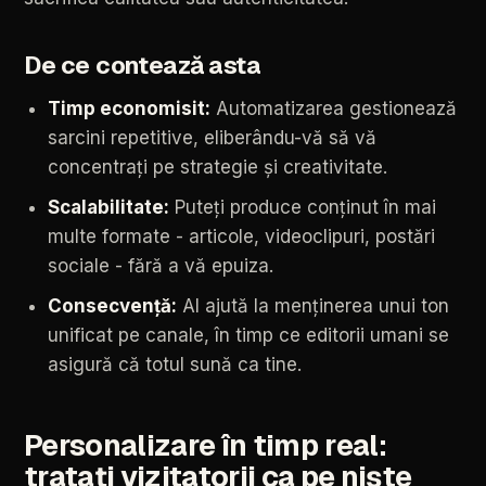
De
ce
contează
asta
Timp
economisit:
Automatizarea
gestionează
sarcini
repetitive,
eliberându-vă
să
vă
concentrați
pe
strategie
și
creativitate.
Scalabilitate:
Puteți
produce
conținut
în
mai
multe
formate
-
articole,
videoclipuri,
postări
sociale
-
fără
a
vă
epuiza.
Consecvență:
AI
ajută
la
menținerea
unui
ton
unificat
pe
canale,
în
timp
ce
editorii
umani
se
asigură
că
totul
sună
ca
tine.
Personalizare
în
timp
real:
tratați
vizitatorii
ca
pe
niște