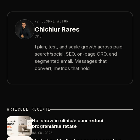
//
DESPRE
AUTOR
Chichiur
Rares
CMO
I
plan,
test,
and
scale
growth
across
paid
search/social,
SEO,
on-page
CRO,
and
segmented
email.
Messages
that
convert,
metrics
that
hold
ARTICOLE
RECENTE
No-show
în
clinică:
cum
reduci
programările
ratate
06.08.2026