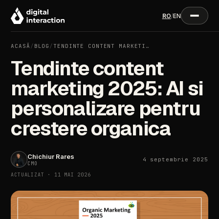
RO
/
EN
ACASĂ
/
BLOG
/
TENDINTE CONTENT MARKETI…
Tendinte content
marketing 2025: AI si
personalizare pentru
crestere organica
Chichiur Rares
4 septembrie 2025
CMO
ACTUALIZAT · 11 MAI 2026