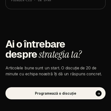
FOUNDER-LED
·
0%
SPAM
Ai
o
întrebare
despre
strategia
ta?
Articolele
bune
sunt
un
start.
O
discuție
de
20
de
minute
cu
echipa
noastră
îți
dă
un
răspuns
concret.
Programează
o
discuție
→