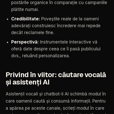
postările
organice
în
comparație
cu
campaniile
plătite
numai.
Credibilitate:
Poveștile
reale
de
la
oameni
adevărați
construiesc
încredere
mai
repede
decât
reclamele
fine.
Perspectivă:
Instrumentele
interactive
vă
oferă
date
despre
ceea
ce
îi
pasă
publicului
dvs.,
reluând
personalizarea.
Privind
în
viitor:
căutare
vocală
și
asistenți
AI
Asistenții
vocali
și
chatbot-ii
AI
schimbă
modul
în
care
oamenii
caută
și
consumă
informații.
Pentru
a
apărea
pe
aceste
canale,
scrieți
modul
în
care