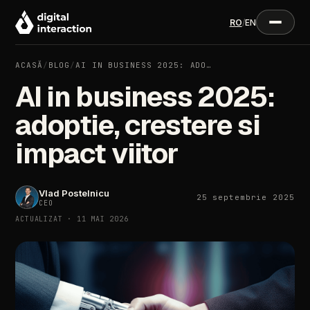
RO
/
EN
ACASĂ
/
BLOG
/
AI IN BUSINESS 2025: ADO…
AI in business 2025:
adoptie, crestere si
impact viitor
Vlad Postelnicu
25 septembrie 2025
CEO
ACTUALIZAT · 11 MAI 2026