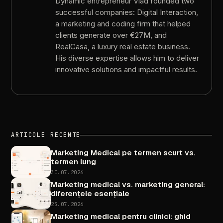
Dynamic
entrepreneur
Vlad
founded
two
successful
companies:
Digital
Interaction,
a
marketing
and
coding
firm
that
helped
clients
generate
over
€27M,
and
RealCasa,
a
luxury
real
estate
business.
His
diverse
expertise
allows
him
to
deliver
innovative
solutions
and
impactful
results.
ARTICOLE
RECENTE
Marketing
Medical
pe
termen
scurt
vs.
termen
lung
30.07.2026
Marketing
medical
vs.
marketing
general:
diferențele
esențiale
23.07.2026
Marketing
medical
pentru
clinici:
ghid