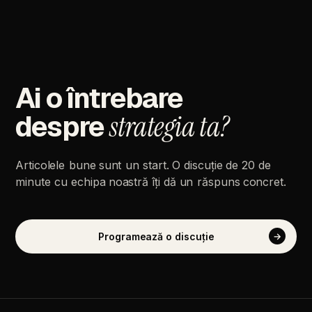
Ai
o
întrebare
despre
strategia
ta?
Articolele
bune
sunt
un
start.
O
discuție
de
20
de
minute
cu
echipa
noastră
îți
dă
un
răspuns
concret.
Programează
o
discuție
→