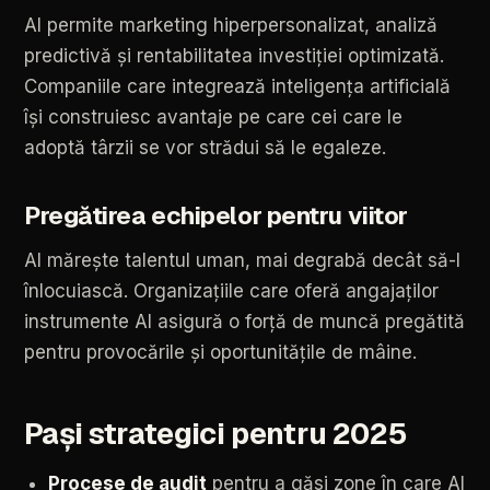
AI
permite
marketing
hiperpersonalizat,
analiză
predictivă
și
rentabilitatea
investiției
optimizată.
Companiile
care
integrează
inteligența
artificială
își
construiesc
avantaje
pe
care
cei
care
le
adoptă
târzii
se
vor
strădui
să
le
egaleze.
Pregătirea
echipelor
pentru
viitor
AI
mărește
talentul
uman,
mai
degrabă
decât
să-l
înlocuiască.
Organizațiile
care
oferă
angajaților
instrumente
AI
asigură
o
forță
de
muncă
pregătită
pentru
provocările
și
oportunitățile
de
mâine.
Pași
strategici
pentru
2025
Procese
de
audit
pentru
a
găsi
zone
în
care
AI