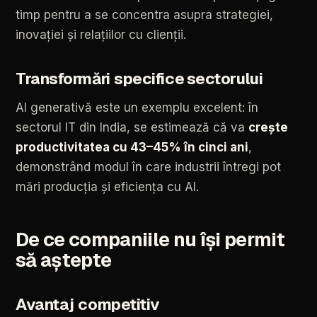
timp
pentru
a
se
concentra
asupra
strategiei,
inovației
și
relațiilor
cu
clienții.
Transformări
specifice
sectorului
AI
generativă
este
un
exemplu
excelent:
în
sectorul
IT
din
India,
se
estimează
că
va
crește
productivitatea
cu
43–45%
în
cinci
ani
,
demonstrând
modul
în
care
industrii
întregi
pot
mări
producția
și
eficiența
cu
AI.
De
ce
companiile
nu
își
permit
să
aștepte
Avantaj
competitiv