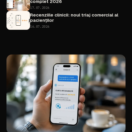
complet
2026
17.07.2026
Recenziile
clinicii:
noul
triaj
comercial
al
pacienților
16.07.2026