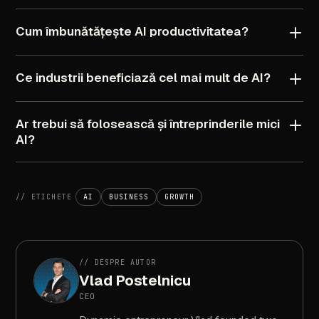
Cum
îmbunătățește
AI
productivitatea?
Ce
industrii
beneficiază
cel
mai
mult
de
AI?
Ar
trebui
să
folosească
și
întreprinderile
mici
AI?
//
ETICHETE
AI
BUSINESS
GROWTH
//
DESPRE
AUTOR
Vlad
Postelnicu
CEO