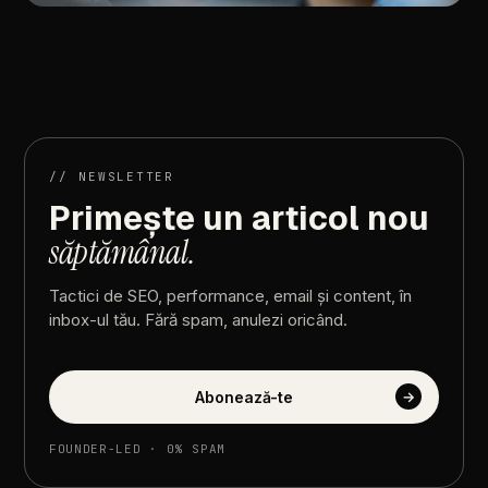
//
ARTICOLUL
URMĂTOR
De
ce
pacienții
nu
aleg
clinica
cea
mai
bună,
ci
clinica
în
care
au
cea
mai
mare
încredere
//
NEWSLETTER
Primește
un
articol
nou
săptămânal.
Tactici
de
SEO,
performance,
email
și
content,
în
inbox-ul
tău.
Fără
spam,
anulezi
oricând.
Abonează-te
→
FOUNDER-LED
·
0%
SPAM