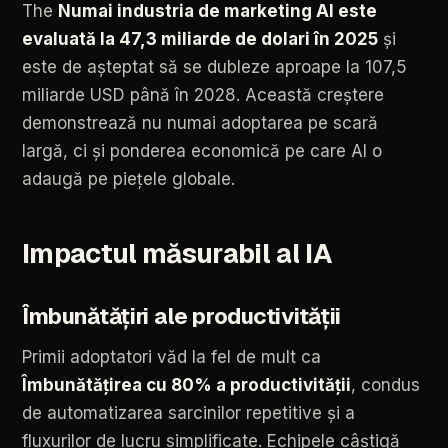
The
Numai
industria
de
marketing
AI
este
evaluată
la
47,3
miliarde
de
dolari
în
2025
și
este
de
așteptat
să
se
dubleze
aproape
la
107,5
miliarde
USD
până
în
2028.
Această
creștere
demonstrează
nu
numai
adoptarea
pe
scară
largă,
ci
și
ponderea
economică
pe
care
AI
o
adaugă
pe
piețele
globale.
Impactul
măsurabil
al
IA
Îmbunătățiri
ale
productivității
Primii
adoptatori
văd
la
fel
de
mult
ca
Îmbunătățirea
cu
80%
a
productivității
,
condus
de
automatizarea
sarcinilor
repetitive
și
a
fluxurilor
de
lucru
simplificate.
Echipele
câștigă