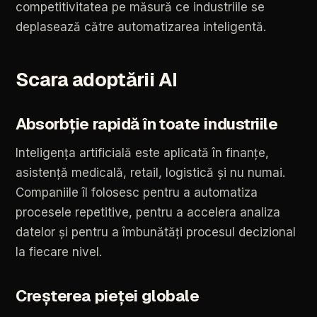
competitivitatea
pe
măsură
ce
industriile
se
deplasează
către
automatizarea
inteligentă.
Scara
adoptării
AI
Absorbție
rapidă
în
toate
industriile
Inteligența
artificială
este
aplicată
în
finanțe,
asistență
medicală,
retail,
logistică
și
nu
numai.
Companiile
îl
folosesc
pentru
a
automatiza
procesele
repetitive,
pentru
a
accelera
analiza
datelor
și
pentru
a
îmbunătăți
procesul
decizional
la
fiecare
nivel.
Creșterea
pieței
globale