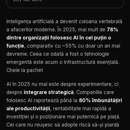
VEZI MAI MULTE
Inteligența artificială a devenit coloana vertebrală
a afacerilor moderne. În 2025, mai mult de
78%
dintre organizații folosesc AI în cel puțin o
funcție
, comparativ cu ~55% cu doar un an mai
devreme. Ceea ce odată a fost o tehnologie
emergentă este acum o infrastructură esențială.
Cheie la pachet
AI
în
2025
nu
mai
este
despre
experimentare,
ci
despre
integrare
strategică
.
Companiile
care
folosesc
AI
raportează
până
la
80%
îmbunătățiri
ale
productivității
,
rentabilitate
mai
rapidă
a
investiției
și
o
poziționare
mai
puternică
pe
piață.
Cei
care
nu
reușesc
să
adopte
riscă
să-și
piardă