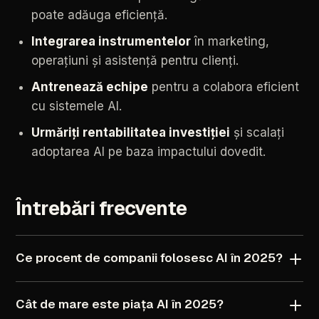
poate
adăuga
eficiență.
Integrarea
instrumentelor
în
marketing,
operațiuni
și
asistență
pentru
clienți.
Antrenează
echipe
pentru
a
colabora
eficient
cu
sistemele
AI.
Urmăriți
rentabilitatea
investiției
și
scalați
adoptarea
AI
pe
baza
impactului
dovedit.
Întrebări
frecvente
Ce
procent
de
companii
folosesc
AI
în
2025?
Cât
de
mare
este
piața
AI
în
2025?