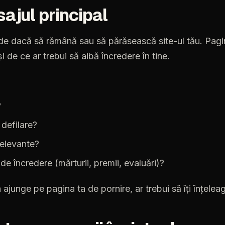
ajul
principal
de
dacă
să
rămână
sau
să
părăsească
site-ul
tău.
Pagi
și
de
ce
ar
trebui
să
aibă
încredere
în
tine.
?
defilare?
relevante?
de
încredere
(mărturii,
premii,
evaluări)?
a
ajunge
pe
pagina
ta
de
pornire,
ar
trebui
să
îți
înțelea