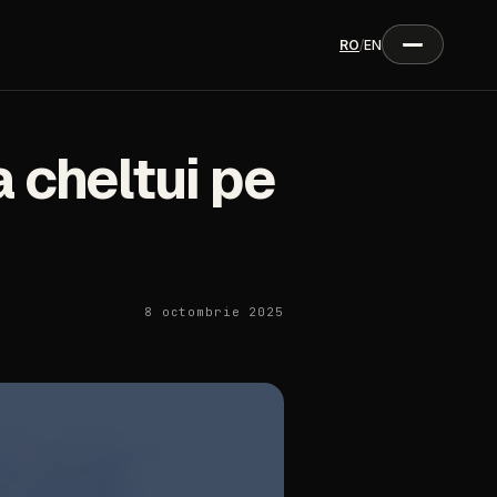
RO
/
EN
a cheltui pe
8 octombrie 2025