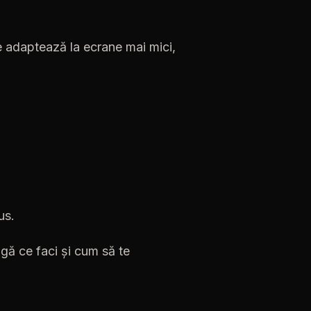
e
adaptează
la
ecrane
mai
mici,
us.
agă
ce
faci
și
cum
să
te