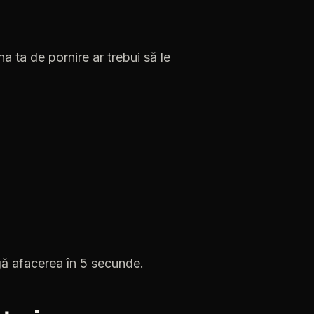
na
ta
de
pornire
ar
trebui
să
le
gă
afacerea
în
5
secunde.