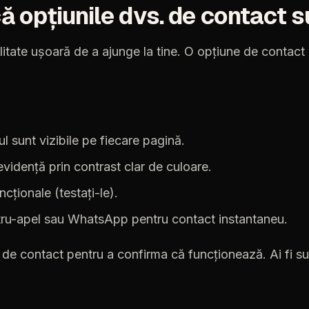
că
opțiunile
dvs.
de
contact
s
itate
ușoară
de
a
ajunge
la
tine.
O
opțiune
de
contact
ul
sunt
vizibile
pe
fiecare
pagină.
evidență
prin
contrast
clar
de
culoare.
ncționale
(testați-le).
tru-apel
sau
WhatsApp
pentru
contact
instantaneu.
de
contact
pentru
a
confirma
că
funcționează.
Ai
fi
su