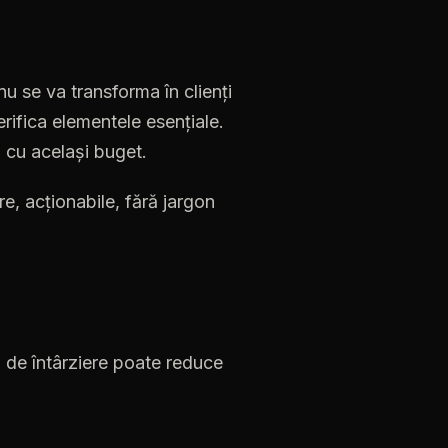
nu se va transforma în clienți
erifica elementele esențiale.
li cu același buget.
re,
acționabile,
fără
jargon
ă
de
întârziere
poate
reduce