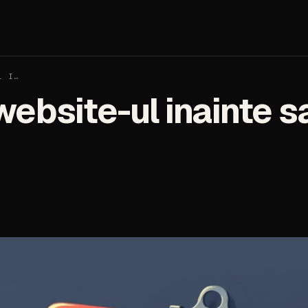
L I…
 website-ul inainte s