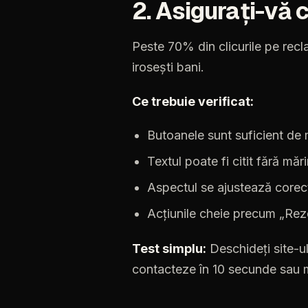
2.
Asigurați-vă
Peste
70%
din
clicurile
pe
rec
irosești
bani.
Ce
trebuie
verificat:
Butoanele
sunt
suficient
de
Textul
poate
fi
citit
fără
mări
Aspectul
se
ajustează
corec
Acțiunile
cheie
precum
„Rez
Test
simplu:
Deschideți
site-u
contacteze
în
10
secunde
sau