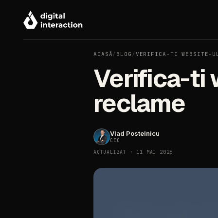
ACASĂ
/
BLOG
/
VERIFICA-TI WEBSITE-U
Verifica-ti
reclame
Vlad Postelnicu
CEO
ACTUALIZAT · 11 MAI 2026