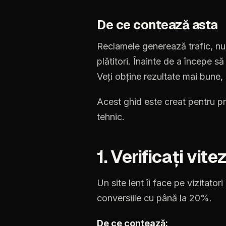
De ce contează asta
Reclamele generează trafic, nu v
plătitori. Înainte de a începe să
Veți obține rezultate mai bune, c
Acest
ghid
este
creat
pentru
pr
tehnic.
1.
Verificați
vite
Un
site
lent
îi
face
pe
vizitatori
conversiile
cu
până
la
20%.
De
ce
contează: