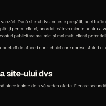
ânzări. Dacă site-ul dvs. nu este pregătit, acel trafic 
 plătiți pentru clicuri, acordați câteva minute pentru a v
osturi publicitare mai mici și mai mulți clienți potenția
oprietarii
de
afaceri
non-tehnici
care
doresc
sfaturi
cla
za
site-ului
dvs
să
plece
înainte
de
a
vă
vedea
oferta.
Fiecare
secund