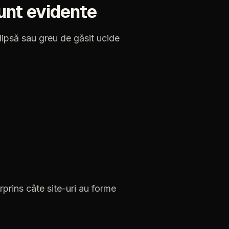
unt
evidente
lipsă
sau
greu
de
găsit
ucide
rprins
câte
site-uri
au
forme