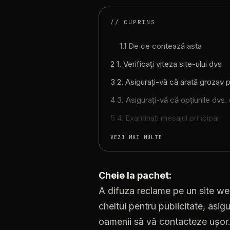
// CUPRINS
1.1 De ce contează asta
2 1. Verificați viteza site-ului dvs
3 2. Asigurați-vă că arată grozav 
4 3. Asigurați-vă că opțiunile dvs
5 4. Examinați mesajul principal
VEZI MAI MULTE
Cheie la pachet:
A difuza reclame pe un site web
cheltui pentru publicitate, asig
oamenii să vă contacteze ușor