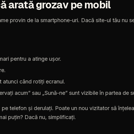
că
arată
grozav
pe
mobil
lame
provin
de
la
smartphone-uri.
Dacă
site-ul
tău
nu
s
mari
pentru
a
atinge
ușor.
re.
t
atunci
când
rotiți
ecranul.
ervați
acum”
sau
„Sună-ne”
sunt
vizibile
în
partea
de
s
l
pe
telefon
și
derulați.
Poate
un
nou
vizitator
să
înțele
mai
puțin?
Dacă
nu,
simplificați.