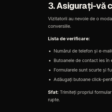
3.
Asigurați-vă
Vizitatorii
au
nevoie
de
o
modal
conversiile.
Lista
de
verificare:
Numărul
de
telefon
și
e-mail
Butoanele
de
contact
ies
în
Formularele
sunt
scurte
și
fu
Adăugați
butoane
click-pen
Sfat:
Trimiteți
propriul
formular
rupte.