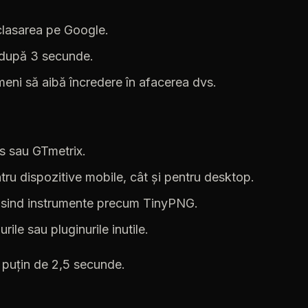
clasarea
pe
Google.
după
3
secunde.
meni
să
aibă
încredere
în
afacerea
dvs.
s
sau
GTmetrix.
tru
dispozitive
mobile,
cât
și
pentru
desktop.
osind
instrumente
precum
TinyPNG.
urile
sau
pluginurile
inutile.
puțin
de
2,5
secunde.