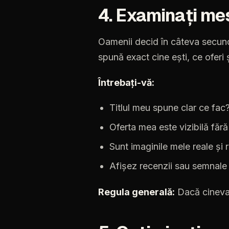
4.
Examinați
mes
Oamenii
decid
în
câteva
secun
spună
exact
cine
ești,
ce
oferi
Întrebați-vă:
Titlul
meu
spune
clar
ce
fac
Oferta
mea
este
vizibilă
fără
Sunt
imaginile
mele
reale
și
Afișez
recenzii
sau
semnale
Regula
generală:
Dacă
cinev