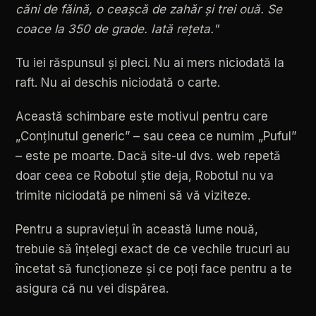
căni
de
făină,
o
ceașcă
de
zahăr
și
trei
ouă.
Se
coace
la
350
de
grade.
Iată
rețeta."
Tu
iei
răspunsul
și
pleci.
Nu
ai
mers
niciodată
la
raft.
Nu
ai
deschis
niciodată
o
carte.
Această
schimbare
este
motivul
pentru
care
„Conținutul
generic”
–
sau
ceea
ce
numim
„Puful”
–
este
pe
moarte.
Dacă
site-ul
dvs.
web
repetă
doar
ceea
ce
Robotul
știe
deja,
Robotul
nu
va
trimite
niciodată
pe
nimeni
să
vă
viziteze.
Pentru
a
supraviețui
în
această
lume
nouă,
trebuie
să
înțelegi
exact
de
ce
vechile
trucuri
au
încetat
să
funcționeze
și
ce
poți
face
pentru
a
te
asigura
că
nu
vei
dispărea.