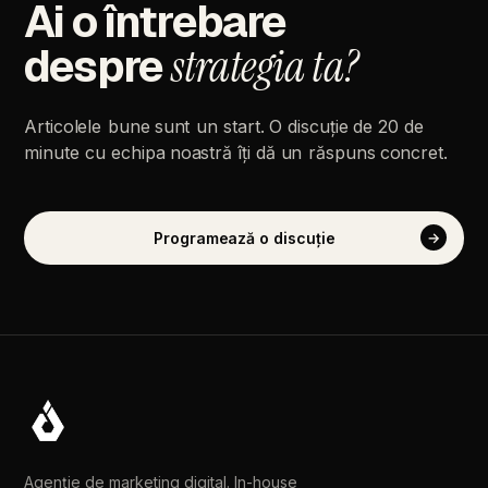
Ai
o
întrebare
despre
strategia
ta?
Articolele
bune
sunt
un
start.
O
discuție
de
20
de
minute
cu
echipa
noastră
îți
dă
un
răspuns
concret.
Programează
o
discuție
→
Agenție de marketing digital. In-house