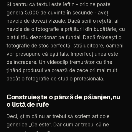
Și
pentru
că
textul
este
ieftin
-
oricine
poate
genera
5.000
de
cuvinte
în
secunde
-
aveți
nevoie
de
dovezi
vizuale.
Dacă
scrii
o
rețetă,
ai
nevoie
de
o
fotografie
a
prăjiturii
din
bucătărie,
cu
blatul
tău
dezordonat
pe
fundal.
Dacă
folosești
o
fotografie
de
stoc
perfectă,
strălucitoare,
oamenii
vor
presupune
că
ești
fals.
Imperfecțiunea
este
de
încredere.
Un
videoclip
tremurător
cu
tine
ținând
produsul
valorează
de
zece
ori
mai
mult
decât
o
fotografie
de
studio
profesională.
Construiește
o
pânză
de
păianjen,
nu
o
listă
de
rufe
Deci,
știm
că
nu
ar
trebui
să
scriem
articole
generice
„Ce
este”.
Dar
cum
ar
trebui
să
ne