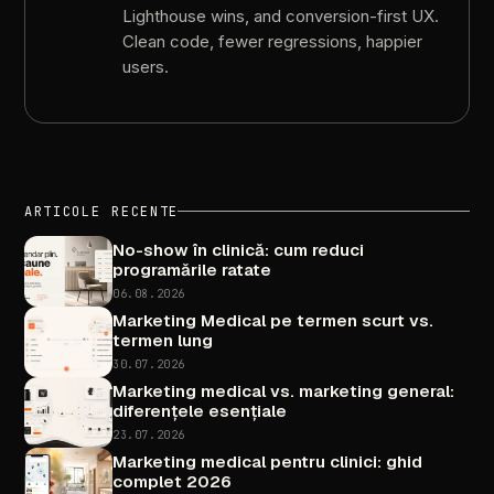
Lighthouse
wins,
and
conversion-first
UX.
Clean
code,
fewer
regressions,
happier
users.
ARTICOLE
RECENTE
No-show
în
clinică:
cum
reduci
programările
ratate
06.08.2026
Marketing
Medical
pe
termen
scurt
vs.
termen
lung
30.07.2026
Marketing
medical
vs.
marketing
general:
diferențele
esențiale
23.07.2026
Marketing
medical
pentru
clinici:
ghid
complet
2026