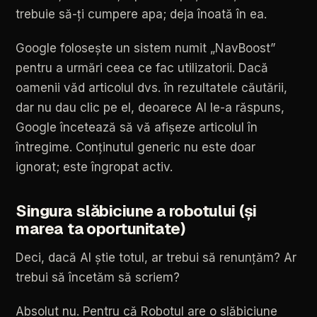
trebuie
să-ți
cumpere
apa;
deja
înoată
în
ea.
Google
folosește
un
sistem
numit
„NavBoost”
pentru
a
urmări
ceea
ce
fac
utilizatorii.
Dacă
oamenii
văd
articolul
dvs.
în
rezultatele
căutării,
dar
nu
dau
clic
pe
el,
deoarece
AI
le-a
răspuns,
Google
încetează
să
vă
afișeze
articolul
în
întregime.
Conținutul
generic
nu
este
doar
ignorat;
este
îngropat
activ.
Singura
slăbiciune
a
robotului
(și
marea
ta
oportunitate)
Deci,
dacă
AI
știe
totul,
ar
trebui
să
renunțăm?
Ar
trebui
să
încetăm
să
scriem?
Absolut
nu.
Pentru
că
Robotul
are
o
slăbiciune