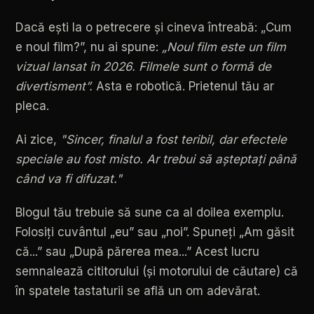
Dacă
ești
la
o
petrecere
și
cineva
întreabă:
„Cum
e
noul
film?”,
nu
ai
spune:
„Noul
film
este
un
film
vizual
lansat
în
2026.
Filmele
sunt
o
formă
de
divertisment”.
Asta
e
robotică.
Prietenul
tău
ar
pleca.
Ai
zice,
"Sincer,
finalul
a
fost
teribil,
dar
efectele
speciale
au
fost
misto.
Ar
trebui
să
așteptați
până
când
va
fi
difuzat."
Blogul
tău
trebuie
să
sune
ca
al
doilea
exemplu.
Folosiți
cuvântul
„eu”
sau
„noi”.
Spuneți
„Am
găsit
că...”
sau
„După
părerea
mea...”
Acest
lucru
semnalează
cititorului
(și
motorului
de
căutare)
că
în
spatele
tastaturii
se
află
un
om
adevărat.