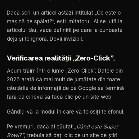
Dacă
scrii
un
articol
astăzi
intitulat
„Ce
este
o
mașină
de
spălat?”,
ești
imitatorul.
AI
se
uită
la
articolul
tău,
vede
definiții
pe
care
le
cunoaște
deja
și
te
ignoră.
Devii
invizibil.
Verificarea
realității
„Zero-Click”.
Acum
trăim
într-o
lume
„Zero-Click”.
Datele
din
2026
arată
că
mai
mult
de
jumătate
din
toate
căutările
de
informații
de
pe
Google
se
termină
fără
ca
cineva
să
facă
clic
pe
un
site
web.
Gândiți-vă
la
modul
în
care
vă
folosiți
telefonul.
Pe
vremuri,
dacă
ai
căutat
„Când
este
Super
Bowl?”
,
trebuia
să
dați
clic
pe
un
site
de
știri