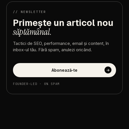
//
NEWSLETTER
Primește
un
articol
nou
săptămânal.
Tactici
de
SEO,
performance,
email
și
content,
în
inbox-ul
tău.
Fără
spam,
anulezi
oricând.
Abonează-te
→
FOUNDER-LED
·
0%
SPAM