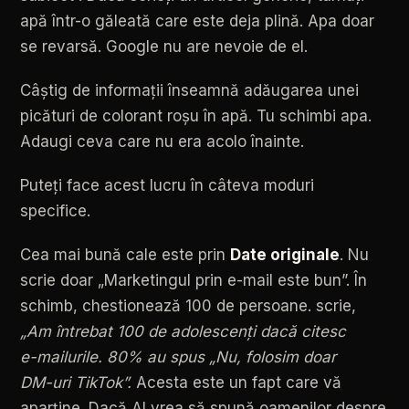
apă
într-o
găleată
care
este
deja
plină.
Apa
doar
se
revarsă.
Google
nu
are
nevoie
de
el.
Câștig
de
informații
înseamnă
adăugarea
unei
picături
de
colorant
roșu
în
apă.
Tu
schimbi
apa.
Adaugi
ceva
care
nu
era
acolo
înainte.
Puteți
face
acest
lucru
în
câteva
moduri
specifice.
Cea
mai
bună
cale
este
prin
Date
originale
.
Nu
scrie
doar
„Marketingul
prin
e-mail
este
bun”.
În
schimb,
chestionează
100
de
persoane.
scrie,
„Am
întrebat
100
de
adolescenți
dacă
citesc
e-mailurile.
80%
au
spus
„Nu,
folosim
doar
DM-uri
TikTok”.
Acesta
este
un
fapt
care
vă
aparține.
Dacă
AI
vrea
să
spună
oamenilor
despre