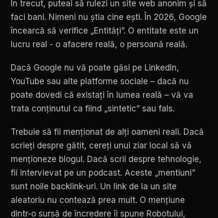
În
trecut,
puteai
să
rulezi
un
site
web
anonim
și
să
faci
bani.
Nimeni
nu
știa
cine
ești.
În
2026,
Google
încearcă
să
verifice
„Entități”.
O
entitate
este
un
lucru
real
-
o
afacere
reală,
o
persoană
reală.
Dacă
Google
nu
vă
poate
găsi
pe
LinkedIn,
YouTube
sau
alte
platforme
sociale
–
dacă
nu
poate
dovedi
că
existați
în
lumea
reală
–
vă
va
trata
conținutul
ca
fiind
„sintetic”
sau
fals.
Trebuie
să
fii
menționat
de
alți
oameni
reali.
Dacă
scrieți
despre
gătit,
cereți
unui
ziar
local
să
vă
menționeze
blogul.
Dacă
scrii
despre
tehnologie,
fii
intervievat
pe
un
podcast.
Aceste
„mentiuni”
sunt
noile
backlink-uri.
Un
link
de
la
un
site
aleatoriu
nu
contează
prea
mult.
O
mențiune
dintr-o
sursă
de
încredere
îi
spune
Robotului,