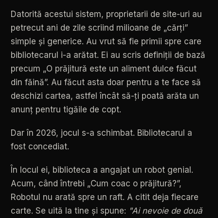
Datorită
acestui
sistem,
proprietarii
de
site-uri
au
petrecut
ani
de
zile
scriind
milioane
de
„cărți”
simple
și
generice.
Au
vrut
să
fie
primii
spre
care
bibliotecarul
i-a
arătat.
Ei
au
scris
definiții
de
bază
precum
„O
prăjitură
este
un
aliment
dulce
făcut
din
făină”.
Au
făcut
asta
doar
pentru
a
te
face
să
deschizi
cartea,
astfel
încât
să-ți
poată
arăta
un
anunț
pentru
tigăile
de
copt.
Dar
în
2026,
jocul
s-a
schimbat.
Bibliotecarul
a
fost
concediat.
În
locul
ei,
biblioteca
a
angajat
un
robot
genial.
Acum,
când
întrebi
„Cum
coac
o
prăjitură?”,
Robotul
nu
arată
spre
un
raft.
A
citit
deja
fiecare
carte.
Se
uită
la
tine
și
spune:
"Ai
nevoie
de
două