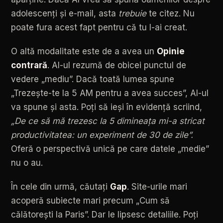
adolescenți
și
e-mail,
asta
trebuie
te
citez.
Nu
poate
fura
acest
fapt
pentru
că
tu
l-ai
creat.
O
altă
modalitate
este
de
a
avea
un
Opinie
contrară
.
AI-ul
rezumă
de
obicei
punctul
de
vedere
„mediu”.
Dacă
toată
lumea
spune
„Trezește-te
la
5
AM
pentru
a
avea
succes”,
AI-ul
va
spune
și
asta.
Poți
să
ieși
în
evidență
scriind,
„De
ce
să
mă
trezesc
la
5
dimineața
mi-a
stricat
productivitatea:
un
experiment
de
30
de
zile”.
Oferă
o
perspectivă
unică
pe
care
datele
„medie”
nu
o
au.
În
cele
din
urmă,
căutați
Gap
.
Site-urile
mari
acoperă
subiecte
mari
precum
„Cum
să
călătorești
la
Paris”.
Dar
le
lipsesc
detaliile.
Poți