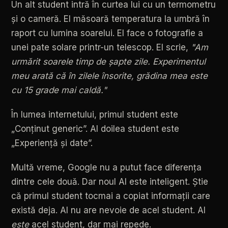
Un
alt
student
intră
în
curtea
lui
cu
un
termometru
și
o
cameră.
El
măsoară
temperatura
la
umbră
în
raport
cu
lumina
soarelui.
El
face
o
fotografie
a
unei
pate
solare
printr-un
telescop.
El
scrie,
"Am
urmărit
soarele
timp
de
șapte
zile.
Experimentul
meu
arată
că
în
zilele
însorite,
grădina
mea
este
cu
15
grade
mai
caldă."
În
lumea
internetului,
primul
student
este
„Conținut
generic”.
Al
doilea
student
este
„Experiență
și
date”.
Multă
vreme,
Google
nu
a
putut
face
diferența
dintre
cele
două.
Dar
noul
AI
este
inteligent.
Știe
că
primul
student
tocmai
a
copiat
informații
care
există
deja.
AI
nu
are
nevoie
de
acel
student.
AI
este
acel
student,
dar
mai
repede.