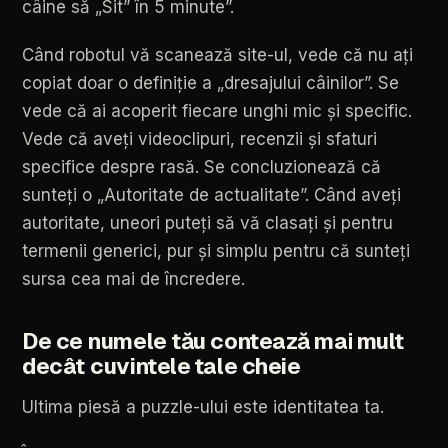
câine
să
„Sit”
în
5
minute”.
Când
robotul
vă
scanează
site-ul,
vede
că
nu
ați
copiat
doar
o
definiție
a
„dresajului
câinilor”.
Se
vede
că
ai
acoperit
fiecare
unghi
mic
și
specific.
Vede
că
aveți
videoclipuri,
recenzii
și
sfaturi
specifice
despre
rasă.
Se
concluzionează
că
sunteți
o
„Autoritate
de
actualitate”.
Când
aveți
autoritate,
uneori
puteți
să
vă
clasați
și
pentru
termenii
generici,
pur
și
simplu
pentru
că
sunteți
sursa
cea
mai
de
încredere.
De
ce
numele
tău
contează
mai
mult
decât
cuvintele
tale
cheie
Ultima
piesă
a
puzzle-ului
este
identitatea
ta.