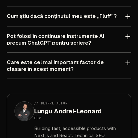
Cum
știu
dacă
conținutul
meu
este
„Fluff”?
Pot
folosi
în
continuare
instrumente
AI
precum
ChatGPT
pentru
scriere?
Care
este
cel
mai
important
factor
de
clasare
în
acest
moment?
//
DESPRE
AUTOR
Lungu
Andrei-Leonard
DEV
Building
fast,
accessible
products
with
Next.js
and
React.
Technical
SEO,