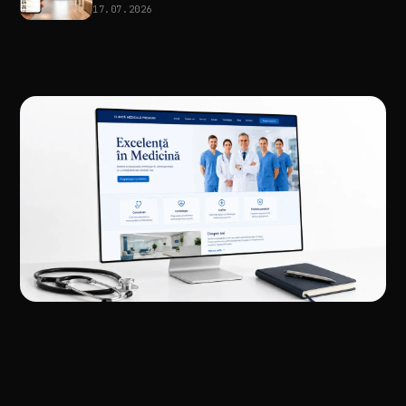
17.07.2026
//
ARTICOLUL
URMĂTOR
De
ce
un
site
medical
frumos
nu
aduce
pacienți
de
la
sine