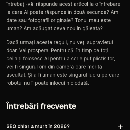
întrebați-vă:
răspunde
acest
articol
la
o
întrebare
la
care
AI
poate
răspunde
în
două
secunde?
Am
date
sau
fotografii
originale?
Tonul
meu
este
uman?
Am
adăugat
ceva
nou
în
găleată?
Dacă
urmați
aceste
reguli,
nu
veți
supraviețui
doar.
Vei
prospera.
Pentru
că,
în
timp
ce
toți
ceilalți
folosesc
AI
pentru
a
scrie
puf
plictisitor,
vei
fi
singurul
om
din
cameră
care
merită
ascultat.
Și
a
fi
uman
este
singurul
lucru
pe
care
robotul
nu
îl
poate
înlocui
niciodată.
Întrebări
frecvente
SEO
chiar
a
murit
în
2026?