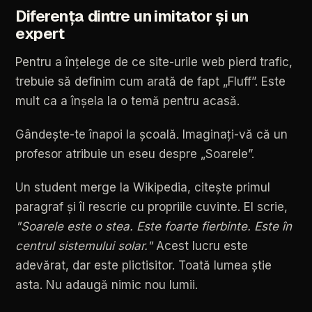
Diferența
dintre
un
imitator
și
un
expert
Pentru
a
înțelege
de
ce
site-urile
web
pierd
trafic,
trebuie
să
definim
cum
arată
de
fapt
„Fluff”.
Este
mult
ca
a
înșela
la
o
temă
pentru
acasă.
Gândește-te
înapoi
la
școală.
Imaginați-vă
că
un
profesor
atribuie
un
eseu
despre
„Soarele”.
Un
student
merge
la
Wikipedia,
citește
primul
paragraf
și
îl
rescrie
cu
propriile
cuvinte.
El
scrie,
"Soarele
este
o
stea.
Este
foarte
fierbinte.
Este
în
centrul
sistemului
solar."
Acest
lucru
este
adevărat,
dar
este
plictisitor.
Toată
lumea
știe
asta.
Nu
adaugă
nimic
nou
lumii.