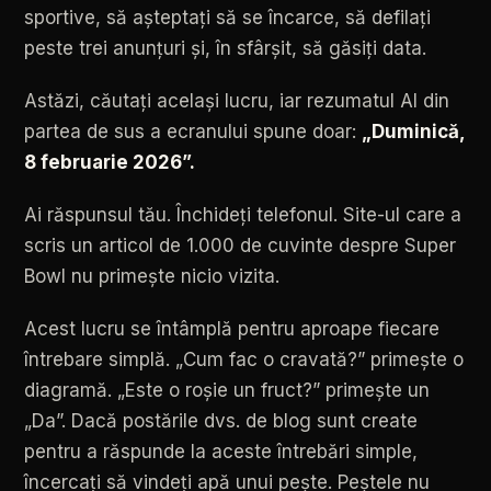
sportive,
să
așteptați
să
se
încarce,
să
defilați
peste
trei
anunțuri
și,
în
sfârșit,
să
găsiți
data.
Astăzi,
căutați
același
lucru,
iar
rezumatul
AI
din
partea
de
sus
a
ecranului
spune
doar:
„Duminică,
8
februarie
2026”.
Ai
răspunsul
tău.
Închideți
telefonul.
Site-ul
care
a
scris
un
articol
de
1.000
de
cuvinte
despre
Super
Bowl
nu
primește
nicio
vizita.
Acest
lucru
se
întâmplă
pentru
aproape
fiecare
întrebare
simplă.
„Cum
fac
o
cravată?”
primește
o
diagramă.
„Este
o
roșie
un
fruct?”
primește
un
„Da”.
Dacă
postările
dvs.
de
blog
sunt
create
pentru
a
răspunde
la
aceste
întrebări
simple,
încercați
să
vindeți
apă
unui
pește.
Peștele
nu