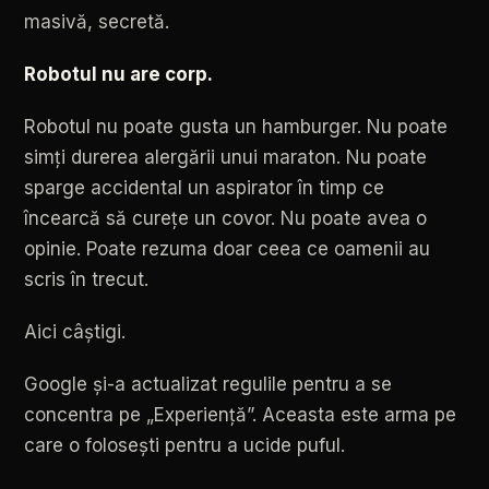
masivă,
secretă.
Robotul
nu
are
corp.
Robotul
nu
poate
gusta
un
hamburger.
Nu
poate
simți
durerea
alergării
unui
maraton.
Nu
poate
sparge
accidental
un
aspirator
în
timp
ce
încearcă
să
curețe
un
covor.
Nu
poate
avea
o
opinie.
Poate
rezuma
doar
ceea
ce
oamenii
au
scris
în
trecut.
Aici
câștigi.
Google
și-a
actualizat
regulile
pentru
a
se
concentra
pe
„Experiență”.
Aceasta
este
arma
pe
care
o
folosești
pentru
a
ucide
puful.