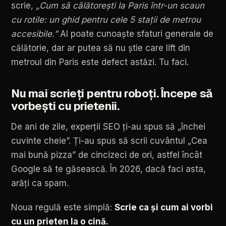
scrie,
„Cum
să
călătorești
la
Paris
într-un
scaun
cu
rotile:
un
ghid
pentru
cele
5
stații
de
metrou
accesibile.”
AI
poate
cunoaște
sfaturi
generale
de
călătorie,
dar
ar
putea
să
nu
știe
care
lift
din
metroul
din
Paris
este
defect
astăzi.
Tu
faci.
Nu
mai
scrieți
pentru
roboți.
Începe
să
vorbești
cu
prietenii.
De
ani
de
zile,
experții
SEO
ți-au
spus
să
„închei
cuvinte
cheie”.
Ți-au
spus
să
scrii
cuvântul
„Cea
mai
bună
pizza”
de
cincizeci
de
ori,
astfel
încât
Google
să
te
găsească.
În
2026,
dacă
faci
asta,
arăți
ca
spam.
Noua
regulă
este
simplă:
Scrie
ca
și
cum
ai
vorbi
cu
un
prieten
la
o
cină.