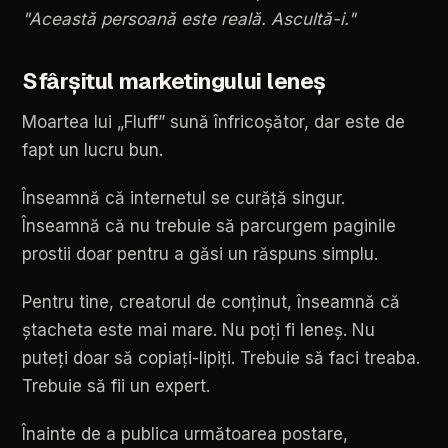
"Această
persoană
este
reală.
Ascultă-i."
Sfârșitul
marketingului
leneș
Moartea
lui
„Fluff”
sună
înfricoșător,
dar
este
de
fapt
un
lucru
bun.
Înseamnă
că
internetul
se
curăță
singur.
Înseamnă
că
nu
trebuie
să
parcurgem
paginile
prostii
doar
pentru
a
găsi
un
răspuns
simplu.
Pentru
tine,
creatorul
de
conținut,
înseamnă
că
ștacheta
este
mai
mare.
Nu
poți
fi
leneș.
Nu
puteți
doar
să
copiați-lipiți.
Trebuie
să
faci
treaba.
Trebuie
să
fii
un
expert.
Înainte
de
a
publica
următoarea
postare,