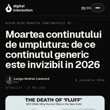
RO
/
EN
ACASĂ
/
BLOG
/
MOARTEA CONTINUTULUI DE…
Moartea continutului
de umplutura: de ce
continutul generic
este invizibil in 2026
Lungu Andrei-Leonard
8 ianuarie 2026
DEV
ACTUALIZAT · 11 MAI 2026