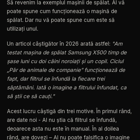
Să
revenim
la
exemplul
mașinii
de
spălat.
AI
vă
poate
spune
cum
funcționează
o
mașină
de
spălat.
Dar
nu
vă
poate
spune
cum
este
să
utilizați
unul.
Un
articol
câștigător
în
2026
arată
astfel:
"Am
testat
mașina
de
spălat
Samsung
X500
timp
de
șase
luni
cu
doi
câini
noroiați
și
un
copil.
Ciclul
„Păr
de
animale
de
companie”
funcționează
de
fapt,
dar
filtrul
se
înfundă
la
fiecare
trei
săptămâni.
Iată
o
imagine
a
filtrului
înfundat,
ca
să
știi
ce
să
cauți."
Acest
lucru
câștigă
din
trei
motive.
În
primul
rând,
are
date
noi
-
AI
nu
știa
că
filtrul
se
înfundă,
deoarece
asta
nu
este
în
manual.
În
al
doilea
rând,
are
dovezi
–
AI
nu
poate
falsifica
o
imagine