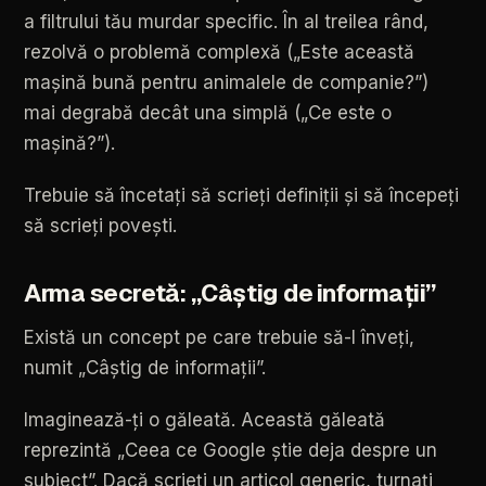
a
filtrului
tău
murdar
specific.
În
al
treilea
rând,
rezolvă
o
problemă
complexă
(„Este
această
mașină
bună
pentru
animalele
de
companie?”)
mai
degrabă
decât
una
simplă
(„Ce
este
o
mașină?”).
Trebuie
să
încetați
să
scrieți
definiții
și
să
începeți
să
scrieți
povești.
Arma
secretă:
„Câștig
de
informații”
Există
un
concept
pe
care
trebuie
să-l
înveți,
numit
„Câștig
de
informații”.
Imaginează-ți
o
găleată.
Această
găleată
reprezintă
„Ceea
ce
Google
știe
deja
despre
un
subiect”.
Dacă
scrieți
un
articol
generic,
turnați