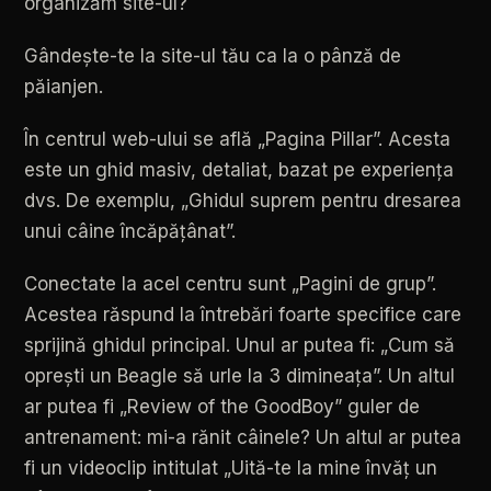
organizăm
site-ul?
Gândește-te
la
site-ul
tău
ca
la
o
pânză
de
păianjen.
În
centrul
web-ului
se
află
„Pagina
Pillar”.
Acesta
este
un
ghid
masiv,
detaliat,
bazat
pe
experiența
dvs.
De
exemplu,
„Ghidul
suprem
pentru
dresarea
unui
câine
încăpățânat”.
Conectate
la
acel
centru
sunt
„Pagini
de
grup”.
Acestea
răspund
la
întrebări
foarte
specifice
care
sprijină
ghidul
principal.
Unul
ar
putea
fi:
„Cum
să
oprești
un
Beagle
să
urle
la
3
dimineața”.
Un
altul
ar
putea
fi
„Review
of
the
GoodBoy”
guler
de
antrenament:
mi-a
rănit
câinele?
Un
altul
ar
putea
fi
un
videoclip
intitulat
„Uită-te
la
mine
învăț
un