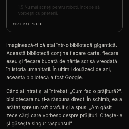
1.5 Nu mai scrieți pentru roboți. Începe să
vorbești cu prietenii.
VEZI MAI MULTE
Imaginează-ți
că
stai
într-o
bibliotecă
gigantică.
Această
bibliotecă
conține
fiecare
carte,
fiecare
eseu
și
fiecare
bucată
de
hârtie
scrisă
vreodată
în
istoria
umanității.
În
ultimii
douăzeci
de
ani,
această
bibliotecă
a
fost
Google.
Când
ai
intrat
și
ai
întrebat:
„Cum
fac
o
prăjitură?”,
bibliotecara
nu
ți-a
răspuns
direct.
În
schimb,
ea
a
arătat
spre
un
raft
prăfuit
și
a
spus:
„Am
găsit
zece
cărți
care
vorbesc
despre
prăjituri.
Citește-le
și
găsește
singur
răspunsul”.