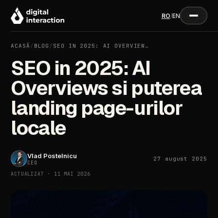
RO
/
EN
ACASĂ
/
BLOG
/
SEO IN 2025: AI OVERVIEW…
SEO in 2025: AI
Overviews si puterea
landing page-urilor
locale
Vlad Postelnicu
27 august 2025
CEO
ACTUALIZAT · 11 MAI 2026