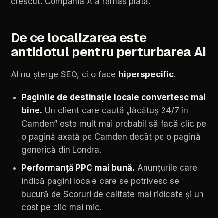
crescut.
Compania
A
a
rămas
plată.
De
ce
localizarea
este
antidotul
pentru
perturbarea
AI
AI
nu
șterge
SEO,
ci
o
face
hiperspecific
.
Paginile
de
destinație
locale
convertesc
mai
bine.
Un
client
care
caută
„lăcătuș
24/7
în
Camden”
este
mult
mai
probabil
să
facă
clic
pe
o
pagină
axată
pe
Camden
decât
pe
o
pagină
generică
din
Londra.
Performanță
PPC
mai
bună.
Anunțurile
care
indică
pagini
locale
care
se
potrivesc
se
bucură
de
Scoruri
de
calitate
mai
ridicate
și
un
cost
pe
clic
mai
mic.