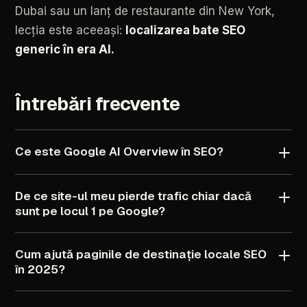
Dubai
sau
un
lanț
de
restaurante
din
New
York,
lecția
este
aceeași:
localizarea
bate
SEO
generic
în
era
AI.
Întrebări
frecvente
Ce
este
Google
AI
Overview
în
SEO?
De
ce
site-ul
meu
pierde
trafic
chiar
dacă
sunt
pe
locul
1
pe
Google?
Cum
ajută
paginile
de
destinație
locale
SEO
în
2025?