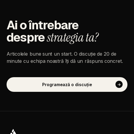
Ai
o
întrebare
despre
strategia
ta?
Articolele
bune
sunt
un
start.
O
discuție
de
20
de
minute
cu
echipa
noastră
îți
dă
un
răspuns
concret.
Programează
o
discuție
→