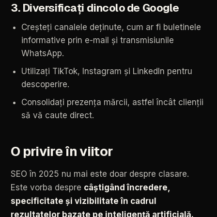
3.
Diversificați
dincolo
de
Google
Creșteți
canalele
deținute,
cum
ar
fi
buletinele
informative
prin
e-mail
și
transmisiunile
WhatsApp.
Utilizați
TikTok,
Instagram
și
LinkedIn
pentru
descoperire.
Consolidați
prezența
mărcii,
astfel
încât
clienții
să
vă
caute
direct.
O
privire
în
viitor
SEO
în
2025
nu
mai
este
doar
despre
clasare.
Este
vorba
despre
câștigând
încredere,
specificitate
și
vizibilitate
în
cadrul
rezultatelor
bazate
pe
inteligență
artificială.