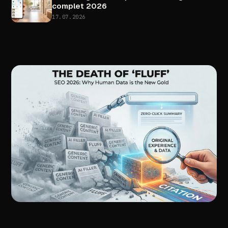
complet
2026
17.07.2026
//
ARTICOLUL
URMĂTOR