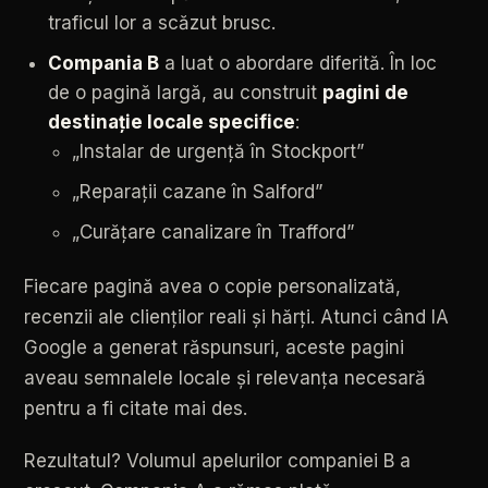
traficul
lor
a
scăzut
brusc.
Compania
B
a
luat
o
abordare
diferită.
În
loc
de
o
pagină
largă,
au
construit
pagini
de
destinație
locale
specifice
:
„Instalar
de
urgență
în
Stockport”
„Reparații
cazane
în
Salford”
„Curăţare
canalizare
în
Trafford”
Fiecare
pagină
avea
o
copie
personalizată,
recenzii
ale
clienților
reali
și
hărți.
Atunci
când
IA
Google
a
generat
răspunsuri,
aceste
pagini
aveau
semnalele
locale
și
relevanța
necesară
pentru
a
fi
citate
mai
des.
Rezultatul?
Volumul
apelurilor
companiei
B
a