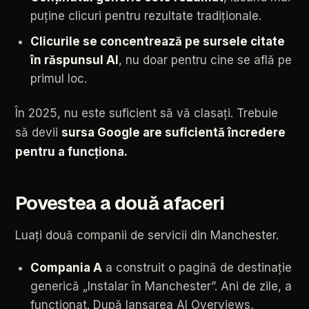
puține
clicuri
pentru
rezultate
tradiționale.
Clicurile
se
concentrează
pe
sursele
citate
în
răspunsul
AI
,
nu
doar
pentru
cine
se
află
pe
primul
loc.
În
2025,
nu
este
suficient
să
vă
clasați.
Trebuie
să
devii
sursa
Google
are
suficientă
încredere
pentru
a
funcționa.
Povestea
a
două
afaceri
Luați
două
companii
de
servicii
din
Manchester.
Compania
A
a
construit
o
pagină
de
destinație
generică
„Instalar
în
Manchester”.
Ani
de
zile,
a
funcționat.
După
lansarea
AI
Overviews,