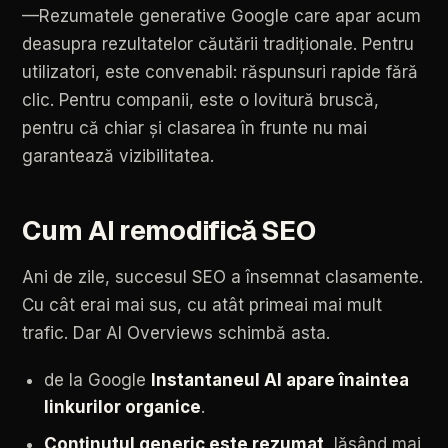
—Rezumatele
generative
Google
care
apar
acum
deasupra
rezultatelor
căutării
tradiționale.
Pentru
utilizatori,
este
convenabil:
răspunsuri
rapide
fără
clic.
Pentru
companii,
este
o
lovitură
bruscă,
pentru
că
chiar
și
clasarea
în
frunte
nu
mai
garantează
vizibilitatea.
Cum
AI
remodifică
SEO
Ani
de
zile,
succesul
SEO
a
însemnat
clasamente.
Cu
cât
erai
mai
sus,
cu
atât
primeai
mai
mult
trafic.
Dar
AI
Overviews
schimbă
asta.
de
la
Google
Instantaneul
AI
apare
înaintea
linkurilor
organice
.
Conținutul
generic
este
rezumat
,
lăsând
mai