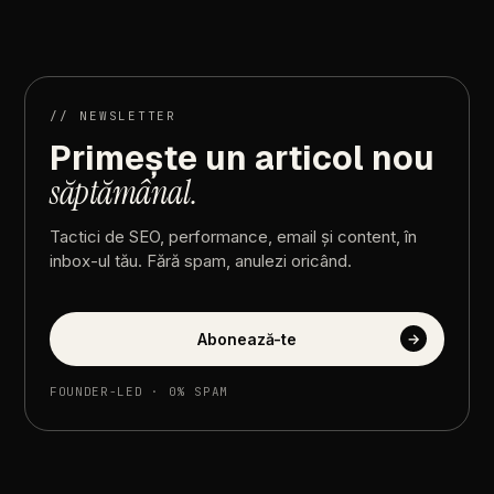
Moartea
continutului
de
umplutura:
de
ce
continutul
generic
este
invizibil
in
2026
//
NEWSLETTER
Primește
un
articol
nou
săptămânal.
Tactici
de
SEO,
performance,
email
și
content,
în
inbox-ul
tău.
Fără
spam,
anulezi
oricând.
Abonează-te
→
FOUNDER-LED
·
0%
SPAM