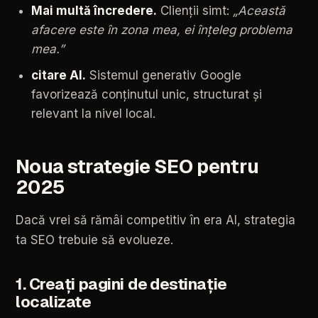
Mai
multă
încredere.
Clienții
simt:
„Această
afacere
este
în
zona
mea,
ei
înțeleg
problema
mea.”
citare
AI.
Sistemul
generativ
Google
favorizează
conținutul
unic,
structurat
și
relevant
la
nivel
local.
Noua
strategie
SEO
pentru
2025
Dacă
vrei
să
rămâi
competitiv
în
era
AI,
strategia
ta
SEO
trebuie
să
evolueze.
1.
Creați
pagini
de
destinație
localizate