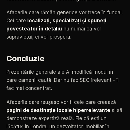
Afacerile
care
rămân
generice
vor
trece
în
fundal.
Cei
care
localizați,
specializați
și
spuneți
povestea
lor
în
detaliu
nu
numai
că
vor
supraviețui,
ci
vor
prospera.
Concluzie
Prezentările
generale
ale
AI
modifică
modul
în
care
oamenii
caută.
Dar
nu
fac
SEO
irelevant
-
îl
fac
mai
concentrat.
Afacerile
care
reușesc
vor
fi
cele
care
creează
pagini
de
destinație
locale
hiperrelevante
și
să
demonstreze
expertiză
reală.
Fie
că
ești
un
lăcătuș
în
Londra,
un
dezvoltator
imobiliar
în