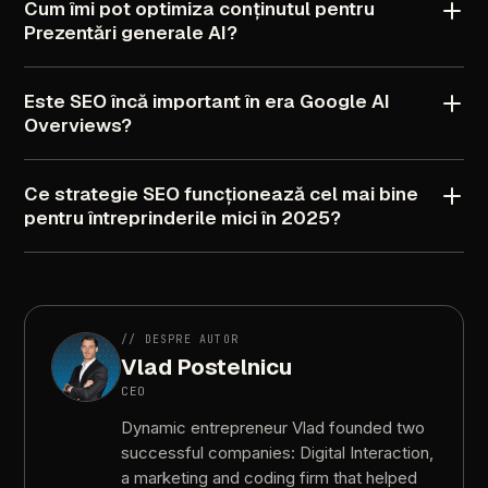
Cum
îmi
pot
optimiza
conținutul
pentru
Prezentări
generale
AI?
Este
SEO
încă
important
în
era
Google
AI
Overviews?
Ce
strategie
SEO
funcționează
cel
mai
bine
pentru
întreprinderile
mici
în
2025?
//
DESPRE
AUTOR
Vlad
Postelnicu
CEO
Dynamic
entrepreneur
Vlad
founded
two
successful
companies:
Digital
Interaction,
a
marketing
and
coding
firm
that
helped