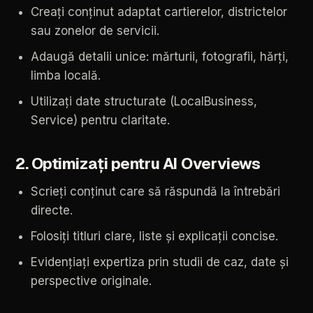
Creați
conținut
adaptat
cartierelor,
districtelor
sau
zonelor
de
servicii.
Adaugă
detalii
unice:
mărturii,
fotografii,
hărți,
limba
locală.
Utilizați
date
structurate
(LocalBusiness,
Service)
pentru
claritate.
2.
Optimizați
pentru
AI
Overviews
Scrieți
conținut
care
să
răspundă
la
întrebări
directe.
Folosiți
titluri
clare,
liste
și
explicații
concise.
Evidențiați
expertiza
prin
studii
de
caz,
date
și
perspective
originale.