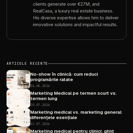
clients
generate
over
€27M,
and
RealCasa,
a
luxury
real
estate
business.
His
diverse
expertise
allows
him
to
deliver
innovative
solutions
and
impactful
results.
ARTICOLE
RECENTE
No-show
în
clinică:
cum
reduci
programările
ratate
06.08.2026
Marketing
Medical
pe
termen
scurt
vs.
termen
lung
30.07.2026
Marketing
medical
vs.
marketing
general:
diferențele
esențiale
23.07.2026
Marketing
medical
pentru
clinici:
ghid