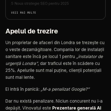
5 Noua strategie SEO pentru 2025
VEZI MAI MULTE
Apelul de trezire
Un
proprietar
de
afaceri
din
Londra
se
trezește
cu
o
veste
dezamăgitoare.
Compania
lor
de
instalații
sanitare
este
încă
pe
locul
1
pentru
„instalator
de
urgență
Londra”
,
dar
traficul
este
în
scădere
cu
25%.
Apelurile
sunt
mai
puține,
clienții
potențiali
sunt
mai
lente.
Ei
intră
în
panică:
„M-a
penalizat
Google?”
Dar
nu
există
penalizare.
Niciun
concurent
nu
i-a
depășit.
Vinovatul
este
Prezentare
generală
AI