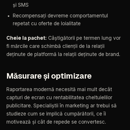
și
SMS
Recompensați
devreme
comportamentul
repetat
cu
oferte
de
loialitate
Cheie
la
pachet:
Câștigătorii
pe
termen
lung
vor
fi
mărcile
care
schimbă
clienții
de
la
relații
deținute
de
platformă
la
relații
deținute
de
brand.
Măsurare
și
optimizare
Raportarea
modernă
necesită
mai
mult
decât
capturi
de
ecran
cu
rentabilitatea
cheltuielilor
publicitare.
Specialiștii
în
marketing
ar
trebui
să
studieze
cum
se
implică
cumpărătorii,
ce
îi
motivează
și
cât
de
repede
se
convertesc.