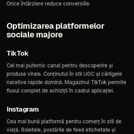
Orice
întârziere
reduce
conversiile.
Optimizarea
platformelor
sociale
majore
TikTok
Cel
mai
puternic
canal
pentru
descoperire
și
produse
virale.
Conținutul
în
stil
UGC
și
cârligele
narative
rapide
domină.
Magazinul
TikTok
permite
fluxul
complet
de
achiziții
în
cadrul
aplicației.
Instagram
Cea
mai
bună
platformă
pentru
comerț
în
stil
de
viață.
Roletele,
postările
de
feed
etichetate
și