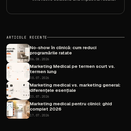
ARTICOLE
RECENTE
No-show
în
clinică:
cum
reduci
programările
ratate
06.08.2026
Marketing
Medical
pe
termen
scurt
vs.
termen
lung
30.07.2026
Marketing
medical
vs.
marketing
general:
diferențele
esențiale
23.07.2026
Marketing
medical
pentru
clinici:
ghid
complet
2026
17.07.2026