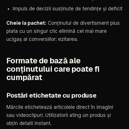
Impuls
de
decizii
susținute
de
tendințe
și
deficit
Cheie
la
pachet:
Conținutul
de
divertisment
plus
plata
cu
un
singur
clic
elimină
cel
mai
mare
ucigaș
al
conversiilor:
ezitarea.
Formate
de
bază
ale
conținutului
care
poate
fi
cumpărat
Postări
etichetate
cu
produse
Mărcile
etichetează
articolele
direct
în
imagini
sau
videoclipuri.
Utilizatorii
ating
un
produs
și
obțin
detalii
instant.