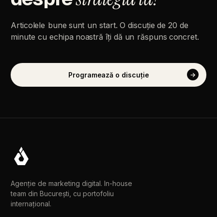
Articolele
bune
sunt
un
start.
O
discuție
de
20
de
minute
cu
echipa
noastră
îți
dă
un
răspuns
concret.
Programează
o
discuție
→
Agenție de marketing digital. In-house
team din București, cu portofoliu
internațional.