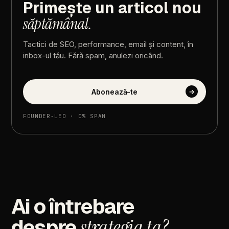
Primește
un
articol
nou
săptămânal.
Tactici
de
SEO,
performance,
email
și
content,
în
inbox-ul
tău.
Fără
spam,
anulezi
oricând.
Abonează-te
→
FOUNDER-LED
·
0%
SPAM
Ai
o
întrebare
despre
strategia
ta?