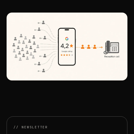
//
ARTICOLUL
URMĂTOR
Recenziile
clinicii:
noul
triaj
comercial
al
pacienților
//
NEWSLETTER