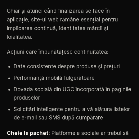
Chiar
și
atunci
când
finalizarea
se
face
în
aplicație,
site-ul
web
rămâne
esențial
pentru
implicarea
continuă,
identitatea
mărcii
și
loialitatea.
Acțiuni
care
îmbunătățesc
continuitatea:
Date
consistente
despre
produse
și
prețuri
Performanță
mobilă
fulgerătoare
Dovada
socială
din
UGC
încorporată
în
paginile
produselor
Solicitări
inteligente
pentru
a
vă
alătura
listelor
de
e-mail
sau
SMS
după
cumpărare
Cheie
la
pachet:
Platformele
sociale
ar
trebui
să