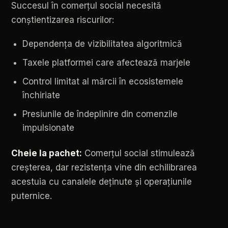
Succesul
în
comerțul
social
necesită
conștientizarea
riscurilor:
Dependența
de
vizibilitatea
algoritmică
Taxele
platformei
care
afectează
marjele
Control
limitat
al
mărcii
în
ecosistemele
închiriate
Presiunile
de
îndeplinire
din
comenzile
impulsionate
Cheie
la
pachet:
Comerțul
social
stimulează
creșterea,
dar
rezistența
vine
din
echilibrarea
acestuia
cu
canalele
deținute
și
operațiunile
puternice.