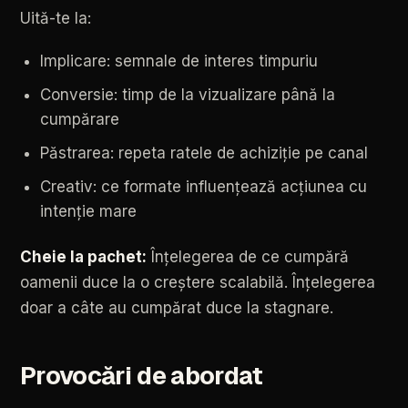
Uită-te
la:
Implicare:
semnale
de
interes
timpuriu
Conversie:
timp
de
la
vizualizare
până
la
cumpărare
Păstrarea:
repeta
ratele
de
achiziție
pe
canal
Creativ:
ce
formate
influențează
acțiunea
cu
intenție
mare
Cheie
la
pachet:
Înțelegerea
de
ce
cumpără
oamenii
duce
la
o
creștere
scalabilă.
Înțelegerea
doar
a
câte
au
cumpărat
duce
la
stagnare.
Provocări
de
abordat