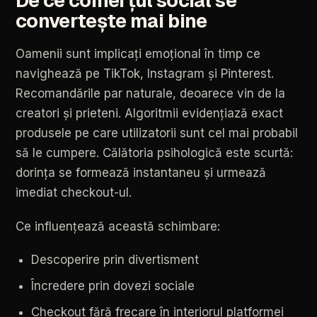
De
ce
comerțul
social
se
convertește
mai
bine
Oamenii
sunt
implicați
emoțional
în
timp
ce
navighează
pe
TikTok,
Instagram
și
Pinterest.
Recomandările
par
naturale,
deoarece
vin
de
la
creatori
și
prieteni.
Algoritmii
evidențiază
exact
produsele
pe
care
utilizatorii
sunt
cel
mai
probabil
să
le
cumpere.
Călătoria
psihologică
este
scurtă:
dorința
se
formează
instantaneu
și
urmează
imediat
checkout-ul.
Ce
influențează
această
schimbare:
Descoperire
prin
divertisment
Încredere
prin
dovezi
sociale
Checkout
fără
frecare
în
interiorul
platformei