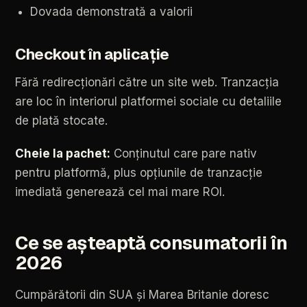
Dovada
demonstrată
a
valorii
Checkout
în
aplicație
Fără
redirecționări
către
un
site
web.
Tranzacția
are
loc
în
interiorul
platformei
sociale
cu
detaliile
de
plată
stocate.
Cheie
la
pachet:
Conținutul
care
pare
nativ
pentru
platformă,
plus
opțiunile
de
tranzacție
imediată
generează
cel
mai
mare
ROI.
Ce
se
așteaptă
consumatorii
în
2026
Cumpărătorii
din
SUA
și
Marea
Britanie
doresc