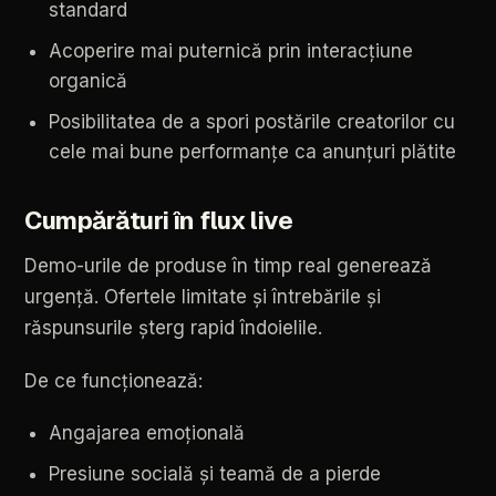
standard
Acoperire
mai
puternică
prin
interacțiune
organică
Posibilitatea
de
a
spori
postările
creatorilor
cu
cele
mai
bune
performanțe
ca
anunțuri
plătite
Cumpărături
în
flux
live
Demo-urile
de
produse
în
timp
real
generează
urgență.
Ofertele
limitate
și
întrebările
și
răspunsurile
șterg
rapid
îndoielile.
De
ce
funcționează:
Angajarea
emoțională
Presiune
socială
și
teamă
de
a
pierde