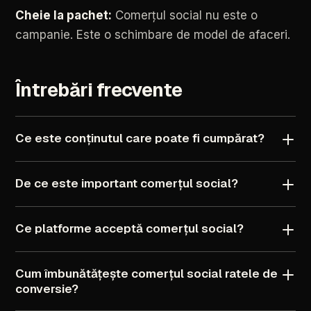
Cheie
la
pachet:
Comerțul
social
nu
este
o
campanie.
Este
o
schimbare
de
model
de
afaceri.
Întrebări
frecvente
Ce
este
conținutul
care
poate
fi
cumpărat?
De
ce
este
important
comerțul
social?
Ce
platforme
acceptă
comerțul
social?
Cum
îmbunătățește
comerțul
social
ratele
de
conversie?