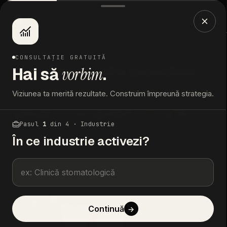
RO
/
EN
ACASĂ
/
BLOG
/
CONTINUT SHOPPABLE SI SO…
CONSULTAȚIE GRATUITĂ
Continut shoppable
Hai să
vorbim
.
si social commerce:
Viziunea ta merită rezultate. Construim împreună strategia.
ghid complet 2026
Pasul
1
din 4 · Industrie
În ce industrie activezi?
Vlad Postelnicu
2 decembrie 2025
CEO
ACTUALIZAT · 11 MAI 2026
Continuă
→