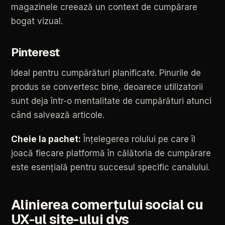
magazinele
creează
un
context
de
cumpărare
bogat
vizual.
Pinterest
Ideal
pentru
cumpărături
planificate.
Pinurile
de
produs
se
convertesc
bine,
deoarece
utilizatorii
sunt
deja
într-o
mentalitate
de
cumpărături
atunci
când
salvează
articole.
Cheie
la
pachet:
Înțelegerea
rolului
pe
care
îl
joacă
fiecare
platformă
în
călătoria
de
cumpărare
este
esențială
pentru
succesul
specific
canalului.
Alinierea
comerțului
social
cu
UX-ul
site-ului
dvs