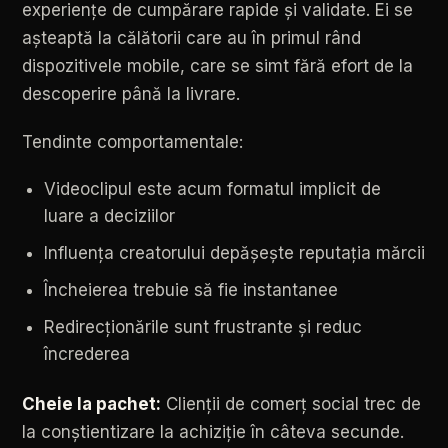
experiențe
de
cumpărare
rapide
și
validate.
Ei
se
așteaptă
la
călătorii
care
au
în
primul
rând
dispozitivele
mobile,
care
se
simt
fără
efort
de
la
descoperire
până
la
livrare.
Tendinte
comportamentale:
Videoclipul
este
acum
formatul
implicit
de
luare
a
deciziilor
Influența
creatorului
depășește
reputația
mărcii
Încheierea
trebuie
să
fie
instantanee
Redirecționările
sunt
frustrante
și
reduc
încrederea
Cheie
la
pachet:
Clienții
de
comerț
social
trec
de
la
conștientizare
la
achiziție
în
câteva
secunde.