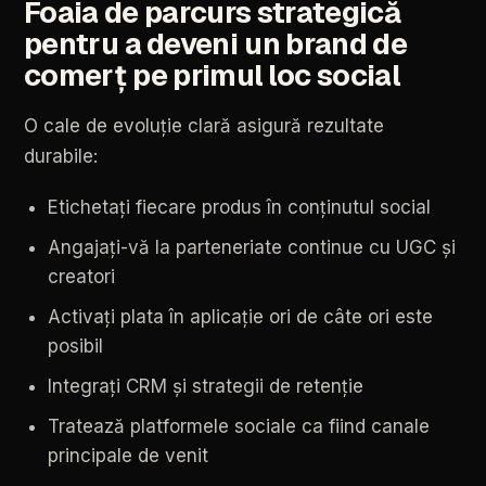
Foaia
de
parcurs
strategică
pentru
a
deveni
un
brand
de
comerț
pe
primul
loc
social
O
cale
de
evoluție
clară
asigură
rezultate
durabile:
Etichetați
fiecare
produs
în
conținutul
social
Angajați-vă
la
parteneriate
continue
cu
UGC
și
creatori
Activați
plata
în
aplicație
ori
de
câte
ori
este
posibil
Integrați
CRM
și
strategii
de
retenție
Tratează
platformele
sociale
ca
fiind
canale
principale
de
venit