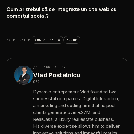
Cum
ar
trebui
să
se
integreze
un
site
web
cu
comerțul
social?
//
ETICHETE
SOCIAL
MEDIA
ECOMM
//
DESPRE
AUTOR
Vlad
Postelnicu
CEO
Dynamic
entrepreneur
Vlad
founded
two
successful
companies:
Digital
Interaction,
a
marketing
and
coding
firm
that
helped
clients
generate
over
€27M,
and
RealCasa,
a
luxury
real
estate
business.
His
diverse
expertise
allows
him
to
deliver
innovative
solutions
and
impactful
results.