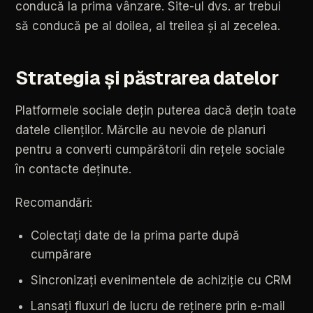
conducă
la
prima
vânzare.
Site-ul
dvs.
ar
trebui
să
conducă
pe
al
doilea,
al
treilea
și
al
zecelea.
Strategia
și
păstrarea
datelor
Platformele
sociale
dețin
puterea
dacă
dețin
toate
datele
clienților.
Mărcile
au
nevoie
de
planuri
pentru
a
converti
cumpărătorii
din
rețele
sociale
în
contacte
deținute.
Recomandări:
Colectați
date
de
la
prima
parte
după
cumpărare
Sincronizați
evenimentele
de
achiziție
cu
CRM
Lansați
fluxuri
de
lucru
de
reținere
prin
e-mail