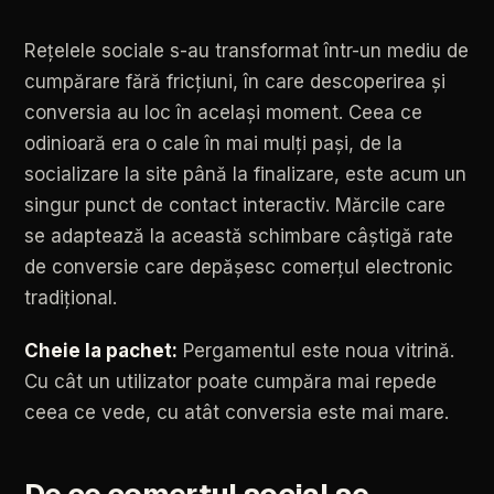
Rețelele
sociale
s-au
transformat
într-un
mediu
de
cumpărare
fără
fricțiuni,
în
care
descoperirea
și
conversia
au
loc
în
același
moment.
Ceea
ce
odinioară
era
o
cale
în
mai
mulți
pași,
de
la
socializare
la
site
până
la
finalizare,
este
acum
un
singur
punct
de
contact
interactiv.
Mărcile
care
se
adaptează
la
această
schimbare
câștigă
rate
de
conversie
care
depășesc
comerțul
electronic
tradițional.
Cheie
la
pachet:
Pergamentul
este
noua
vitrină.
Cu
cât
un
utilizator
poate
cumpăra
mai
repede
ceea
ce
vede,
cu
atât
conversia
este
mai
mare.