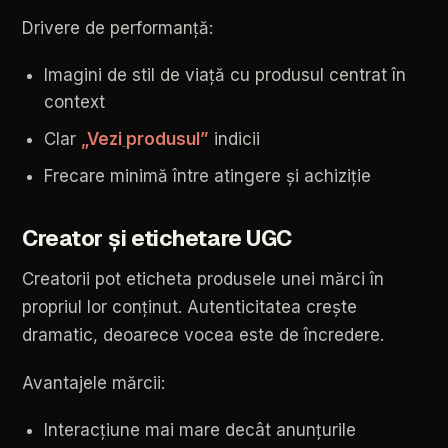
Drivere
de
performanță:
Imagini
de
stil
de
viață
cu
produsul
centrat
în
context
Clar
„Vezi
produsul”
indicii
Frecare
minimă
între
atingere
și
achiziție
Creator
și
etichetare
UGC
Creatorii
pot
eticheta
produsele
unei
mărci
în
propriul
lor
conținut.
Autenticitatea
crește
dramatic,
deoarece
vocea
este
de
încredere.
Avantajele
mărcii:
Interacțiune
mai
mare
decât
anunțurile