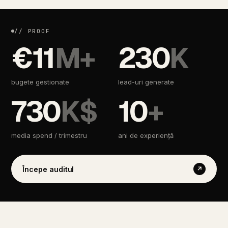
// PROOF
€
11
M+
230
K
bugete gestionate
lead-uri generate
730
K$
10
+
media spend / trimestru
ani de experiență
Începe auditul
↗