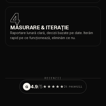
4
LANDING
CRO
WEB
SEO
MĂSURARE
&
ITERAȚIE
Raportare
lunară
clară,
decizii
bazate
pe
date.
Iterăm
rapid
pe
ce
funcționează,
eliminăm
ce
nu.
RECENZII
4.9
/5
★★★★★
G
24
recenzii