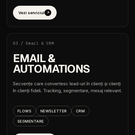
Vezi
serviciul
↗
03
/
Email
&
CRM
EMAIL
&
AUTOMATIONS
Secvențe
care
convertesc
lead-uri
în
clienți
și
clienți
în
clienți
fideli.
Tracking,
segmentare,
mesaj
relevant.
FLOWS
NEWSLETTER
CRM
SEGMENTARE