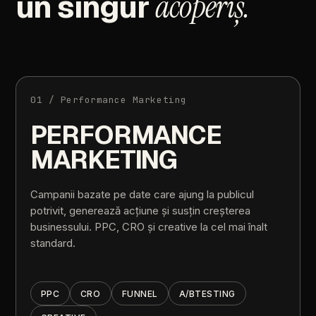
un
singur
acoperiș.
01
/
Performance
Marketing
PERFORMANCE
MARKETING
Campanii
bazate
pe
date
care
ajung
la
publicul
potrivit,
generează
acțiune
și
susțin
creșterea
businessului.
PPC,
CRO
și
creative
la
cel
mai
înalt
standard.
PPC
CRO
FUNNEL
A/B
TESTING