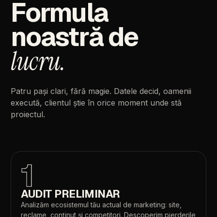
Formula
noastră
de
lucru.
Patru
pași
clari,
fără
magie.
Datele
decid,
oamenii
execută,
clientul
știe
în
orice
moment
unde
stă
proiectul.
1
AUDIT
PRELIMINAR
Analizăm
ecosistemul
tău
actual
de
marketing:
site,
reclame,
conținut
și
competitori.
Descoperim
pierderile