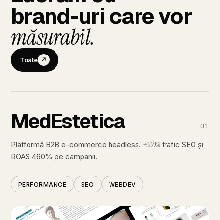
brand-uri
care
vor
măsurabil.
Toate
↗
MedEstetica
01
+550%
Platformă
B2B
e-commerce
headless.
trafic
SEO
și
ROAS
460%
pe
campanii.
PERFORMANCE
SEO
WEB
DEV