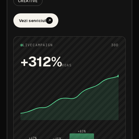
CREATIVE
Vezi
serviciul
↗
LIVE
CAMPAIGN
30D
+312%
ROAS
+83%
+47%
−45%