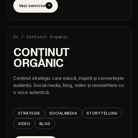
Vezi
serviciul
↗
04
/
Conținut
Organic
CONȚINUT
ORGANIC
Conținut
strategic
care
educă,
inspiră
și
convertește
audiența.
Social
media,
blog,
video
și
newslettere
cu
o
voce
autentică.
STRATEGIE
SOCIAL
MEDIA
STORYTELLING
VIDEO
BLOG