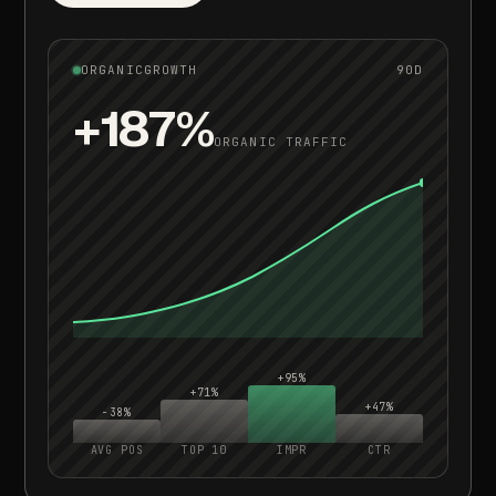
ORGANIC
GROWTH
90D
+187%
ORGANIC
TRAFFIC
+95%
+71%
+47%
−38%
AVG
POS
TOP
10
IMPR
CTR