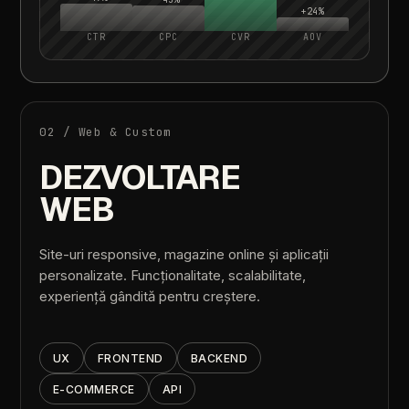
+24%
CTR
CPC
CVR
AOV
02
/
Web
&
Custom
DEZVOLTARE
WEB
Site-uri
responsive,
magazine
online
și
aplicații
personalizate.
Funcționalitate,
scalabilitate,
experiență
gândită
pentru
creștere.
UX
FRONTEND
BACKEND
E-COMMERCE
API