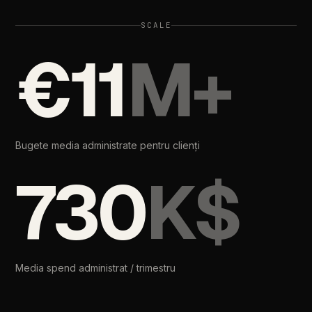
SCALE
€11
M+
Bugete
media
administrate
pentru
clienți
730
K$
Media
spend
administrat
/
trimestru