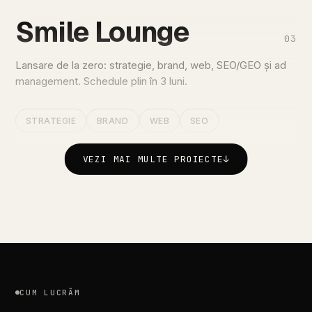
Smile
Lounge
03
Lansare
de
la
zero:
strategie,
brand,
web,
SEO/GEO
și
ad
management.
Schedule
plin
în
3
luni.
STRATEGIE
BRAND
WEB
SEO
VEZI MAI MULTE PROIECTE
↓
CUM
LUCRĂM