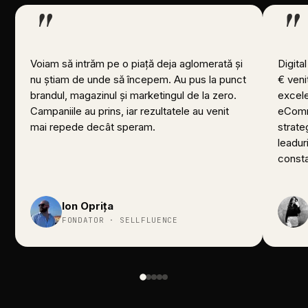
"
"
Voiam
să
intrăm
pe
o
piață
deja
aglomerată
și
Digital
nu
știam
de
unde
să
începem.
Au
pus
la
punct
€
veni
brandul,
magazinul
și
marketingul
de
la
zero.
excele
Campaniile
au
prins,
iar
rezultatele
au
venit
eCom
mai
repede
decât
speram.
strateg
leadur
consta
Ion
Oprița
FONDATOR
·
SELLFLUENCE