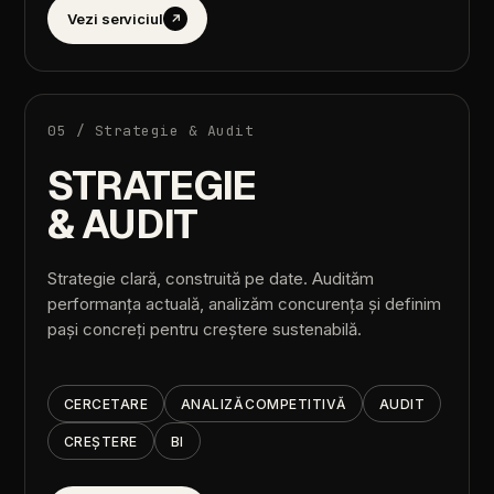
Vezi
serviciul
↗
05
/
Strategie
&
Audit
STRATEGIE
&
AUDIT
Strategie
clară,
construită
pe
date.
Audităm
performanța
actuală,
analizăm
concurența
și
definim
pași
concreți
pentru
creștere
sustenabilă.
CERCETARE
ANALIZĂ
COMPETITIVĂ
AUDIT
CREȘTERE
BI