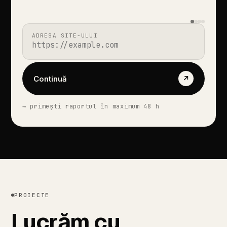
ADRESA
SITE-ULUI
Continuă
↗
→
primești
raportul
în
maximum
48
h
PROIECTE
Lucrăm
cu