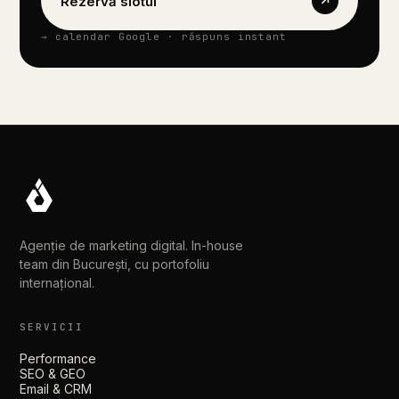
Rezervă slotul
↗
→
calendar
Google
·
răspuns
instant
Agenție de marketing digital. In-house
team din București, cu portofoliu
internațional.
SERVICII
Performance
SEO & GEO
Email & CRM