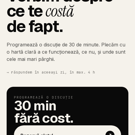
ce
te
costă
de
fapt.
Programează
o
discuție
de
30
de
minute.
Plecăm
cu
o
hartă
clară
a
ce
funcționează,
ce
nu,
și
unde
sunt
cele
mai
mari
pârghii.
→
răspundem
în
aceeași
zi,
în
max.
4
h
PROGRAMEAZĂ
O
DISCUȚIE
30
min
fără
cost.