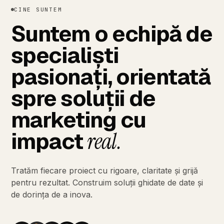
CINE SUNTEM
Suntem
o
echipă
de
specialiști
pasionați,
orientată
spre
soluții
de
marketing
cu
impact
real.
Tratăm
fiecare
proiect
cu
rigoare,
claritate
și
grijă
pentru
rezultat.
Construim
soluții
ghidate
de
date
și
de
dorința
de
a
inova.