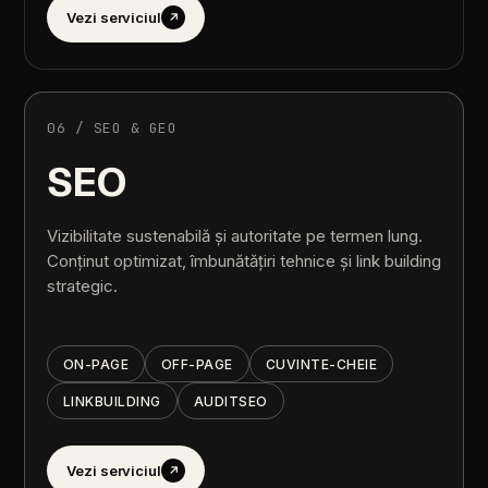
Vezi
serviciul
↗
06
/
SEO
&
GEO
SEO
Vizibilitate
sustenabilă
și
autoritate
pe
termen
lung.
Conținut
optimizat,
îmbunătățiri
tehnice
și
link
building
strategic.
ON-PAGE
OFF-PAGE
CUVINTE-CHEIE
LINK
BUILDING
AUDIT
SEO
Vezi
serviciul
↗