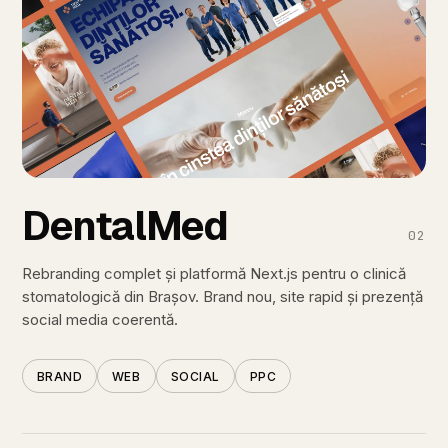
DentalMed
02
Rebranding
complet
și
platformă
Next.js
pentru
o
clinică
stomatologică
din
Brașov.
Brand
nou,
site
rapid
și
prezență
social
media
coerentă.
BRAND
WEB
SOCIAL
PPC