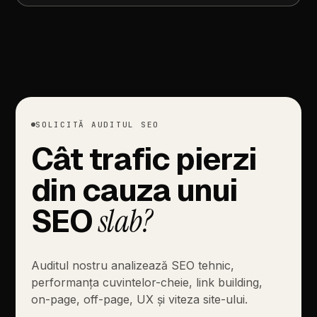
SOLICITĂ
AUDITUL
SEO
Cât
trafic
pierzi
din
cauza
unui
SEO
slab?
Auditul
nostru
analizează
SEO
tehnic,
performanța
cuvintelor-cheie,
link
building,
on-page,
off-page,
UX
și
viteza
site-ului.