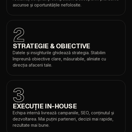
hiSmile
ascunse
și
oportunitățile
nefolosite.
04
Website
Next.js
orientat
pe
conversie
pentru
clinica
2
hiSmile
din
Galați,
cu
SEO
construit
pe
fiecare
pagină
de
serviciu.
STRATEGIE
&
OBIECTIVE
WEB
CRO
SEO
CONȚINUT
Datele
și
insighturile
ghidează
strategia.
Stabilim
împreună
obiective
clare,
măsurabile,
aliniate
cu
direcția
afacerii
tale.
3
Sarai
Senior
05
EXECUȚIE
IN-HOUSE
Pagină
de
campanie
cu
CRO
bun
pentru
Google
Ads,
apoi
Echipa
internă
livrează
campaniile,
SEO,
conținutul
și
website
Next.js
pentru
un
cămin
de
bătrâni.
Migrare
fără
dezvoltarea.
Mai
puțini
parteneri,
decizii
mai
rapide,
pierdere
de
trafic:
+108%
clickuri
și
+220%
impresii
în
rezultate
mai
bune.
prima
lună.