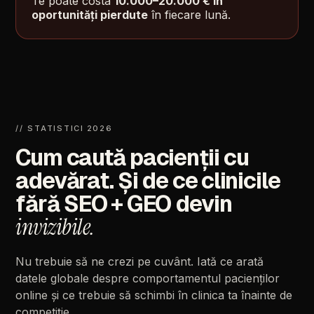
Te
poate
costa
10.000–20.000
€
în
oportunități
pierdute
în
fiecare
lună.
//
STATISTICI
2026
Cum
caută
pacienții
cu
adevărat.
Și
de
ce
clinicile
fără
SEO
+
GEO
devin
invizibile.
Nu
trebuie
să
ne
crezi
pe
cuvânt.
Iată
ce
arată
datele
globale
despre
comportamentul
pacienților
online
și
ce
trebuie
să
schimbi
în
clinica
ta
înainte
de
competiție.