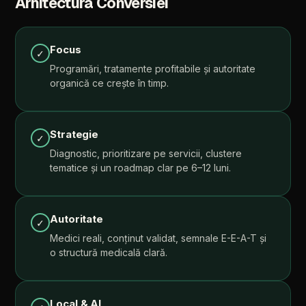
Arhitectura
Conversiei
Focus
✓
Programări,
tratamente
profitabile
și
autoritate
organică
ce
crește
în
timp.
Strategie
✓
Diagnostic,
prioritizare
pe
servicii,
clustere
tematice
și
un
roadmap
clar
pe
6–12
luni.
Autoritate
✓
Medici
reali,
conținut
validat,
semnale
E-E-A-T
și
o
structură
medicală
clară.
Local
&
AI