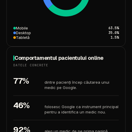
Mobile
63.5%
Desktop
35.0%
Tabletă
1.5%
Comportamentul
pacientului
online
DATELE
CONCRETE
77%
dintre
pacienți
încep
căutarea
unui
medic
pe
Google.
46%
folosesc
Google
ca
instrument
principal
pentru
a
identifica
un
medic
nou.
92%
aleg
un
medic
de
pe
prima
pagină