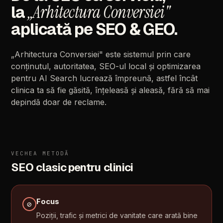
„Arhitectura
Conversiei"
la
aplicată
pe
SEO
&
GEO.
„Arhitectura
Conversiei"
este
sistemul
prin
care
conținutul,
autoritatea,
SEO-ul
local
și
optimizarea
pentru
AI
Search
lucrează
împreună,
astfel
încât
clinica
ta
să
fie
găsită,
înțeleasă
și
aleasă,
fără
să
mai
depindă
doar
de
reclame.
VECHEA
METODĂ
SEO
clasic
pentru
clinici
Focus
⊘
Poziții,
trafic
și
metrici
de
vanitate
care
arată
bine