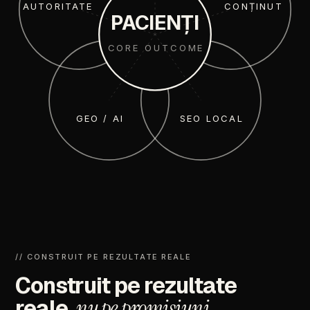
AUTORITATE
CONȚINUT
PACIENȚI
CORE OUTCOME
GEO / AI
SEO LOCAL
//
CONSTRUIT
PE
REZULTATE
REALE
Construit
pe
rezultate
reale,
nu
pe
promisiuni.