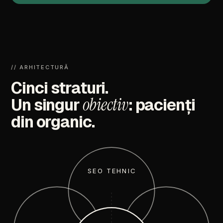
//
ARHITECTURĂ
Cinci
straturi.
obiectiv
Un
singur
:
pacienți
din
organic.
SEO TEHNIC