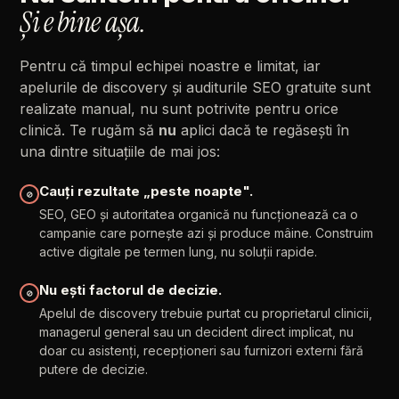
Și
e
bine
așa.
Pentru
că
timpul
echipei
noastre
e
limitat,
iar
apelurile
de
discovery
și
auditurile
SEO
gratuite
sunt
realizate
manual,
nu
sunt
potrivite
pentru
orice
clinică.
Te
rugăm
să
nu
aplici
dacă
te
regăsești
în
una
dintre
situațiile
de
mai
jos:
Cauți
rezultate
„peste
noapte".
⊘
SEO,
GEO
și
autoritatea
organică
nu
funcționează
ca
o
campanie
care
pornește
azi
și
produce
mâine.
Construim
active
digitale
pe
termen
lung,
nu
soluții
rapide.
Nu
ești
factorul
de
decizie.
⊘
Apelul
de
discovery
trebuie
purtat
cu
proprietarul
clinicii,
managerul
general
sau
un
decident
direct
implicat,
nu
doar
cu
asistenți,
recepționeri
sau
furnizori
externi
fără
putere
de
decizie.