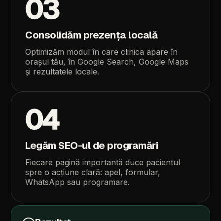
03
Consolidăm
prezența
locală
Optimizăm
modul
în
care
clinica
apare
în
orașul
tău,
în
Google
Search,
Google
Maps
și
rezultatele
locale.
04
Legăm
SEO-ul
de
programări
Fiecare
pagină
importantă
duce
pacientul
spre
o
acțiune
clară:
apel,
formular,
WhatsApp
sau
programare.