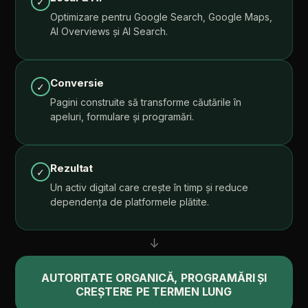
✓
Optimizare
pentru
Google
Search,
Google
Maps,
AI
Overviews
și
AI
Search.
Conversie
✓
Pagini
construite
să
transforme
căutările
în
apeluri,
formulare
și
programări.
Rezultat
✓
Un
activ
digital
care
crește
în
timp
și
reduce
dependența
de
platformele
plătite.
↓
AUTORITATE
ORGANICĂ,
PROGRAMĂRI
ȘI
CREȘTERE
PE
TERMEN
LUNG