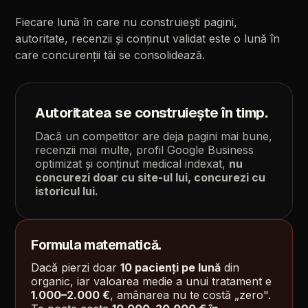
Fiecare
lună
în
care
nu
construiești
pagini,
autoritate,
recenzii
și
conținut
validat
este
o
lună
în
care
concurenții
tăi
se
consolidează.
Autoritatea
se
construiește
în
timp.
Dacă
un
competitor
are
deja
pagini
mai
bune,
recenzii
mai
multe,
profil
Google
Business
optimizat
și
conținut
medical
indexat,
nu
concurezi
doar
cu
site-ul
lui,
concurezi
cu
istoricul
lui.
Formula
matematică.
Dacă
pierzi
doar
10
pacienți
pe
lună
din
organic,
iar
valoarea
medie
a
unui
tratament
e
1.000–2.000
€
,
amânarea
nu
te
costă
„zero".