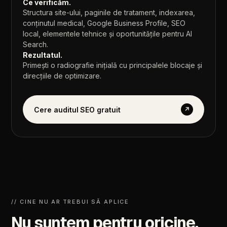
Ce
verificăm.
Structura
site-ului,
paginile
de
tratament,
indexarea,
conținutul
medical,
Google
Business
Profile,
SEO
local,
elementele
tehnice
și
oportunitățile
pentru
AI
Search.
Rezultatul.
Primești
o
radiografie
inițială
cu
principalele
blocaje
și
direcțiile
de
optimizare.
Cere auditul SEO gratuit
↗
//
CINE
NU
AR
TREBUI
SĂ
APLICE
Nu
suntem
pentru
oricine.