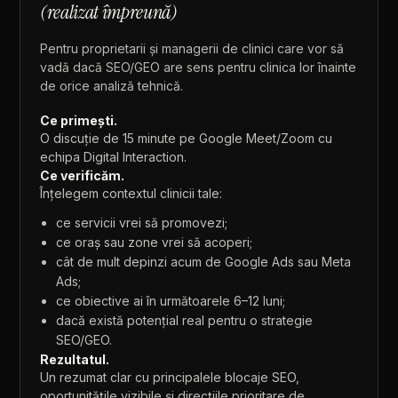
(realizat
împreună)
Pentru
proprietarii
și
managerii
de
clinici
care
vor
să
vadă
dacă
SEO/GEO
are
sens
pentru
clinica
lor
înainte
de
orice
analiză
tehnică.
Ce
primești.
O
discuție
de
15
minute
pe
Google
Meet/Zoom
cu
echipa
Digital
Interaction.
Ce
verificăm.
Înțelegem
contextul
clinicii
tale:
ce
servicii
vrei
să
promovezi;
ce
oraș
sau
zone
vrei
să
acoperi;
cât
de
mult
depinzi
acum
de
Google
Ads
sau
Meta
Ads;
ce
obiective
ai
în
următoarele
6–12
luni;
dacă
există
potențial
real
pentru
o
strategie
SEO/GEO.
Rezultatul.
Un
rezumat
clar
cu
principalele
blocaje
SEO,
oportunitățile
vizibile
și
direcțiile
prioritare
de