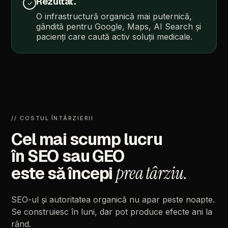
Rezultat.
✓
O
infrastructură
organică
mai
puternică,
gândită
pentru
Google,
Maps,
AI
Search
și
pacienți
care
caută
activ
soluții
medicale.
//
COSTUL
ÎNTÂRZIERII
Cel
mai
scump
lucru
în
SEO
sau
GEO
prea
târziu.
este
să
începi
SEO-ul
și
autoritatea
organică
nu
apar
peste
noapte.
Se
construiesc
în
luni,
dar
pot
produce
efecte
ani
la
rând.