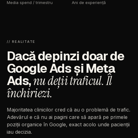
Media
spend
/
trimestru
Ani
de
experiență
//
REALITATE
Dacă
depinzi
doar
de
Google
Ads
și
Meta
Ads,
nu
deții
traficul.
Îl
închiriezi.
Majoritatea
clinicilor
cred
că
au
o
problemă
de
trafic.
Adevărul
e
că
nu
ai
pagini
care
să
apară
pe
primele
poziții
organice
în
Google,
exact
acolo
unde
pacienții
iau
decizia.