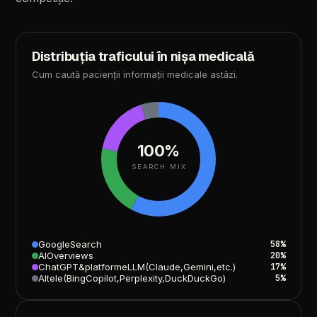
Distribuția
traficului
în
nișa
medicală
Cum
caută
pacienții
informații
medicale
astăzi.
100%
SEARCH MIX
Google
Search
58%
AI
Overviews
20%
ChatGPT
&
platforme
LLM
(Claude,
Gemini,
etc.)
17%
Altele
(Bing
Copilot,
Perplexity,
DuckDuckGo)
5%