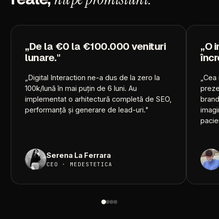
„De
la
€0
la
€100.000
venituri
„O
lunare."
încr
„Digital
Interaction
ne-a
dus
de
la
zero
la
„Cea
100k/lună
în
mai
puțin
de
6
luni.
Au
preze
implementat
o
arhitectură
completă
de
SEO,
brand
performanță
și
generare
de
lead-uri."
imagi
pacien
Serena
La
Ferrara
CEO
·
MEDESTETICA