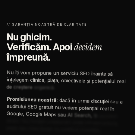
//
GARANȚIA
NOASTRĂ
DE
CLARITATE
Nu
ghicim.
Verificăm.
Apoi
decidem
împreună.
Nu
îți
vom
propune
un
serviciu
SEO
înainte
să
înțelegem
clinica,
piața,
obiectivele
și
potențialul
real
de
creștere
organică.
Promisiunea
noastră:
dacă
în
urma
discuției
sau
a
auditului
SEO
gratuit
nu
vedem
potențial
real
în
Google,
Google
Maps
sau
AI
Search,
îți
spunem
direct.
Nu
forțăm
colaborări
unde
infrastructura,
piața
sau
obiectivele
nu
justifică
investiția.