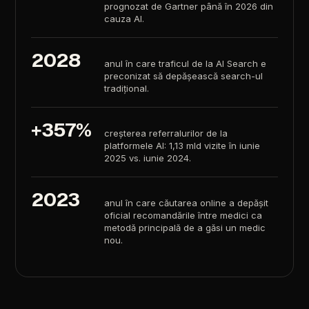
prognozat
de
Gartner
până
în
2026
din
cauza
AI.
2028
anul
în
care
traficul
de
la
AI
Search
e
preconizat
să
depășească
search-ul
tradițional.
+357%
creșterea
referralurilor
de
la
platformele
AI:
1,13
mld
vizite
în
iunie
2025
vs.
iunie
2024.
2023
anul
în
care
căutarea
online
a
depășit
oficial
recomandările
între
medici
ca
metodă
principală
de
a
găsi
un
medic
nou.