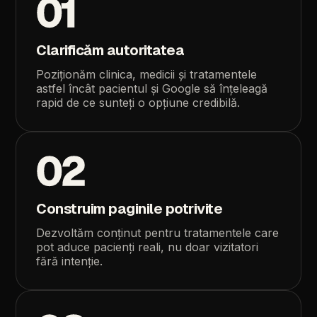
01
Clarificăm
autoritatea
Poziționăm
clinica,
medicii
și
tratamentele
astfel
încât
pacientul
și
Google
să
înțeleagă
rapid
de
ce
sunteți
o
opțiune
credibilă.
02
Construim
paginile
potrivite
Dezvoltăm
conținut
pentru
tratamentele
care
pot
aduce
pacienți
reali,
nu
doar
vizitatori
fără
intenție.