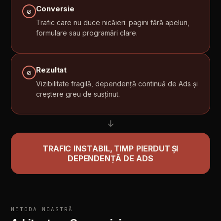
Conversie
⊘
Trafic
care
nu
duce
nicăieri:
pagini
fără
apeluri,
formulare
sau
programări
clare.
Rezultat
⊘
Vizibilitate
fragilă,
dependență
continuă
de
Ads
și
creștere
greu
de
susținut.
↓
TRAFIC
INSTABIL,
TIMP
PIERDUT
ȘI
DEPENDENȚĂ
DE
ADS
METODA
NOASTRĂ