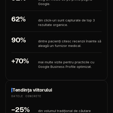
Google.
62%
din
click-uri
sunt
capturate
de
top
3
rezultate
organice.
90%
dintre
pacienți
citesc
recenzii
înainte
să
aleagă
un
furnizor
medical.
+70%
mai
multe
vizite
pentru
practicile
cu
Google
Business
Profile
optimizat.
Tendința
viitorului
DATELE
CONCRETE
−25%
din
volumul
tradițional
de
căutare