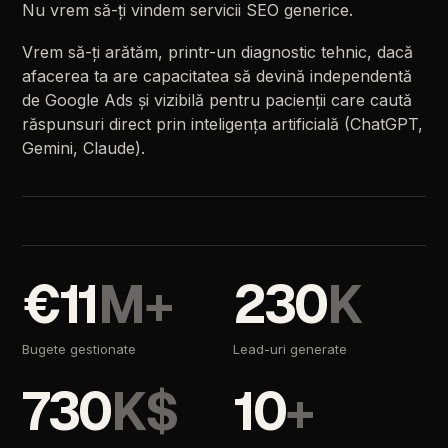
Nu
vrem
să-ți
vindem
servicii
SEO
generice.
Vrem
să-ți
arătăm,
printr-un
diagnostic
tehnic,
dacă
afacerea
ta
are
capacitatea
să
devină
independentă
de
Google
Ads
și
vizibilă
pentru
pacienții
care
caută
răspunsuri
direct
prin
inteligența
artificială
(ChatGPT,
Gemini,
Claude).
€11
M+
230
K
Bugete
gestionate
Lead-uri
generate
730
K$
10
+