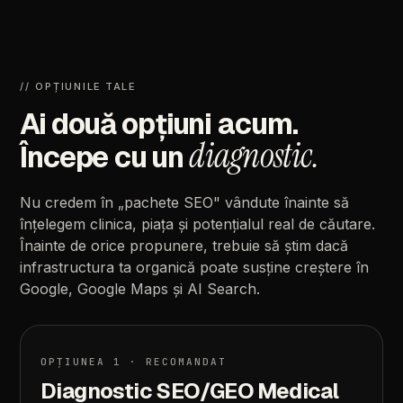
//
OPȚIUNILE
TALE
Ai
două
opțiuni
acum.
diagnostic.
Începe
cu
un
Nu
credem
în
„pachete
SEO"
vândute
înainte
să
înțelegem
clinica,
piața
și
potențialul
real
de
căutare.
Înainte
de
orice
propunere,
trebuie
să
știm
dacă
infrastructura
ta
organică
poate
susține
creștere
în
Google,
Google
Maps
și
AI
Search.
OPȚIUNEA
1
·
RECOMANDAT
Diagnostic
SEO/GEO
Medical