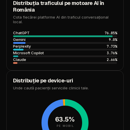
Distribuția
traficului
pe
motoare
AI
în
România
Cota
fiecărei
platforme
AI
din
traficul
conversațional
local.
ChatGPT
76.85%
Gemini
9.0%
Perplexity
7.73%
Microsoft
Copilot
3.76%
Claude
2.66%
Distribuție
pe
device-uri
Unde
caută
pacienții
serviciile
clinicii
tale.
63.5%
PE MOBIL