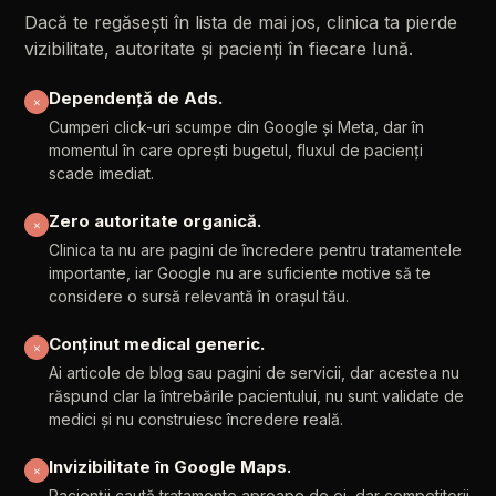
Dacă
te
regăsești
în
lista
de
mai
jos,
clinica
ta
pierde
vizibilitate,
autoritate
și
pacienți
în
fiecare
lună.
Dependență
de
Ads.
✕
Cumperi
click-uri
scumpe
din
Google
și
Meta,
dar
în
momentul
în
care
oprești
bugetul,
fluxul
de
pacienți
scade
imediat.
Zero
autoritate
organică.
✕
Clinica
ta
nu
are
pagini
de
încredere
pentru
tratamentele
importante,
iar
Google
nu
are
suficiente
motive
să
te
considere
o
sursă
relevantă
în
orașul
tău.
Conținut
medical
generic.
✕
Ai
articole
de
blog
sau
pagini
de
servicii,
dar
acestea
nu
răspund
clar
la
întrebările
pacientului,
nu
sunt
validate
de
medici
și
nu
construiesc
încredere
reală.
Invizibilitate
în
Google
Maps.
✕
Pacienții
caută
tratamente
aproape
de
ei,
dar
competitorii