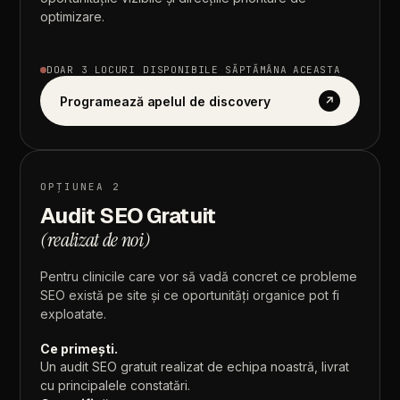
optimizare.
DOAR
3
LOCURI
DISPONIBILE
SĂPTĂMÂNA
ACEASTA
Programează apelul de discovery
↗
OPȚIUNEA
2
Audit
SEO
Gratuit
(realizat
de
noi)
Pentru
clinicile
care
vor
să
vadă
concret
ce
probleme
SEO
există
pe
site
și
ce
oportunități
organice
pot
fi
exploatate.
Ce
primești.
Un
audit
SEO
gratuit
realizat
de
echipa
noastră,
livrat
cu
principalele
constatări.