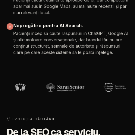
apar
mai
sus
în
Google
Maps,
au
mai
multe
recenzii
și
par
mai
relevanți
local.
Nepregătire
pentru
AI
Search.
✕
Pacienții
încep
să
caute
răspunsuri
în
ChatGPT,
Google
AI
și
alte
motoare
conversaționale,
dar
brandul
tău
nu
are
conținut
structurat,
semnale
de
autoritate
și
răspunsuri
clare
pe
care
aceste
sisteme
să
le
poată
înțelege.
//
EVOLUȚIA
CĂUTĂRII
De
la
SEO
ca
serviciu,