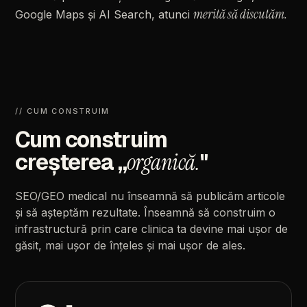
merită
să
discutăm.
Google
Maps
și
AI
Search,
atunci
//
CUM
CONSTRUIM
Cum
construim
creșterea
„
organică.
"
SEO/GEO
medical
nu
înseamnă
să
publicăm
articole
și
să
așteptăm
rezultate.
Înseamnă
să
construim
o
infrastructură
prin
care
clinica
ta
devine
mai
ușor
de
găsit,
mai
ușor
de
înțeles
și
mai
ușor
de
ales.