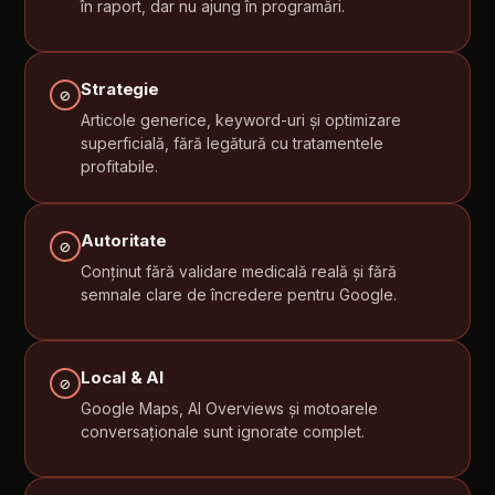
în
raport,
dar
nu
ajung
în
programări.
Strategie
⊘
Articole
generice,
keyword-uri
și
optimizare
superficială,
fără
legătură
cu
tratamentele
profitabile.
Autoritate
⊘
Conținut
fără
validare
medicală
reală
și
fără
semnale
clare
de
încredere
pentru
Google.
Local
&
AI
⊘
Google
Maps,
AI
Overviews
și
motoarele
conversaționale
sunt
ignorate
complet.