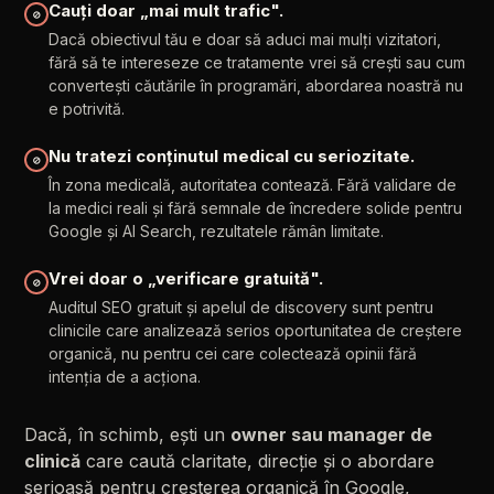
Cauți
doar
„mai
mult
trafic".
⊘
Dacă
obiectivul
tău
e
doar
să
aduci
mai
mulți
vizitatori,
fără
să
te
intereseze
ce
tratamente
vrei
să
crești
sau
cum
convertești
căutările
în
programări,
abordarea
noastră
nu
e
potrivită.
Nu
tratezi
conținutul
medical
cu
seriozitate.
⊘
În
zona
medicală,
autoritatea
contează.
Fără
validare
de
la
medici
reali
și
fără
semnale
de
încredere
solide
pentru
Google
și
AI
Search,
rezultatele
rămân
limitate.
Vrei
doar
o
„verificare
gratuită".
⊘
Auditul
SEO
gratuit
și
apelul
de
discovery
sunt
pentru
clinicile
care
analizează
serios
oportunitatea
de
creștere
organică,
nu
pentru
cei
care
colectează
opinii
fără
intenția
de
a
acționa.
Dacă,
în
schimb,
ești
un
owner
sau
manager
de
clinică
care
caută
claritate,
direcție
și
o
abordare
serioasă
pentru
creșterea
organică
în
Google,