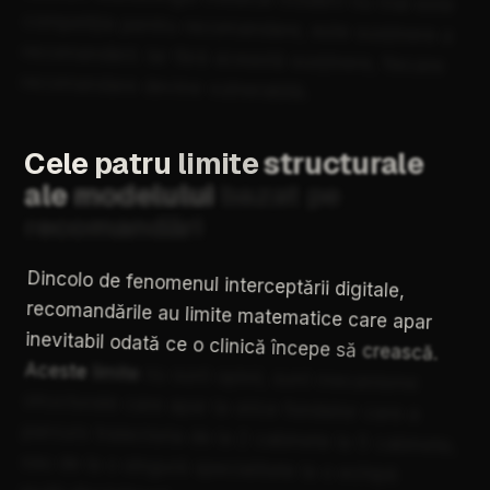
competiție
pentru
recomandare,
este
susținere
a
recomandării.
Iar
fără
această
susținere,
fiecare
recomandare
devine
vulnerabilă.
Cele
patru
limite
structurale
ale
modelului
bazat
pe
recomandări
Dincolo
de
fenomenul
interceptării
digitale,
recomandările
au
limite
matematice
care
apar
inevitabil
odată
ce
o
clinică
începe
să
crească.
Aceste
limite
nu
sunt
opinii,
sunt
mecanisme
structurale
care
apar
la
orice
fondator
care
a
parcurs
traiectoria
de
la
2
cabinete
la
5
cabinete,
sau
de
la
o
singură
specialitate
la
o
echipă