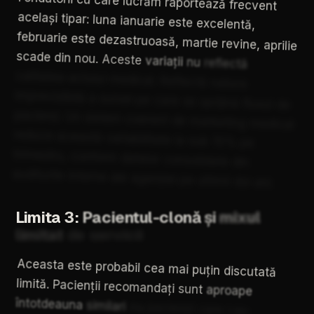
frecvent
același
tipar:
luna
ianuarie
este
excelentă,
februarie
este
dezastruoasă,
martie
revine,
aprilie
scade
din
nou.
Aceste
variații
nu
reflectă
calitatea
actului
medical.
Reflectă
natura
imprevizibilă
a
sursei
pe
care
se
sprijină
fluxul
de
pacienți.
Un
sistem
coerent
de
marketing
medical
reduce
această
variabilitate
la
sub
15%
pe
trimestru,
conform
datelor
consolidate
din
auditurile
interne
ale
agenției
pe
ultimii
doi
ani.
Limita
3:
Pacientul-clonă
și
mixul
limitat
de
servicii
Aceasta
este
probabil
cea
mai
puțin
discutată
limită.
Pacienții
recomandați
sunt
aproape
întotdeauna
similari
cu
pacienții
care
i-au