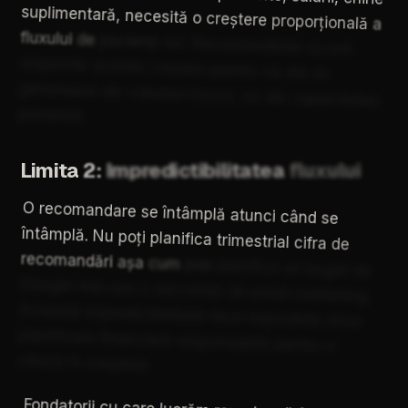
suplimentară,
necesită
o
creștere
proporțională
a
fluxului
de
pacienți
noi.
Recomandările
nu
pot
răspunde
acestei
creșteri
pentru
că
ele
se
generează
din
volumul
trecut,
nu
din
capacitatea
prezentă.
Limita
2:
Impredictibilitatea
fluxului
O
recomandare
se
întâmplă
atunci
când
se
întâmplă.
Nu
poți
planifica
trimestrial
cifra
de
recomandări
așa
cum
poți
planifica
un
buget
de
Google
Ads
sau
o
secvență
de
email
marketing.
Această
impredictibilitate
face
imposibilă
orice
planificare
financiară
responsabilă
pentru
o
clinică
în
creștere.
Fondatorii
cu
care
lucrăm
raportează