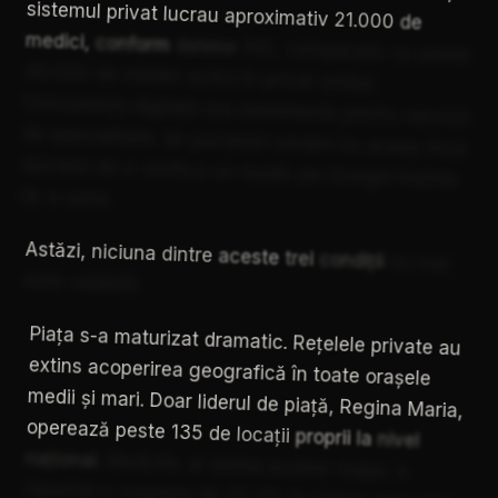
sistemul
privat
lucrau
aproximativ
21.000
de
medici,
conform
datelor
INS,
comparativ
cu
peste
40.000
de
medici
activi
în
privat
astăzi.
Concurența
digitală
era
inexistentă
pentru
servicii
de
specialitate.
Iar
pacienții
români
nu
aveau
încă
obiceiul
de
a
verifica
un
medic
pe
Google
înainte
de
a
suna.
Astăzi,
niciuna
dintre
aceste
trei
condiții
nu
mai
este
valabilă.
Piața
s-a
maturizat
dramatic.
Rețelele
private
au
extins
acoperirea
geografică
în
toate
orașele
medii
și
mari.
Doar
liderul
de
piață,
Regina
Maria,
operează
peste
135
de
locații
proprii
la
nivel
național.
MedLife,
al
doilea
jucător
major,
a
raportat
o
creștere
de
20,3%
în
primul
semestru