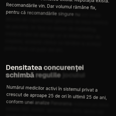
Recomandările
vin.
Dar
volumul
rămâne
fix,
pentru
că
recomandările
singure
nu
pot
scala
dincolo
de
capacitatea
generată
de
baza
istorică
de
pacienți.
Iar
fără
un
sistem
de
marketing
medical
care
să
adauge
un
al
doilea
motor
de
creștere,
această
clinică
va
rămâne
la
același
plafon
încă
cel
puțin
doi
ani.
Densitatea
concurenței
schimbă
regulile
jocului
Numărul
medicilor
activi
în
sistemul
privat
a
crescut
de
aproape
25
de
ori
în
ultimii
25
de
ani,
conform
unei
analize
Panorama
realizate
pe
baza
datelor
INS.
Astăzi,
aproximativ
40%
dintre
toți