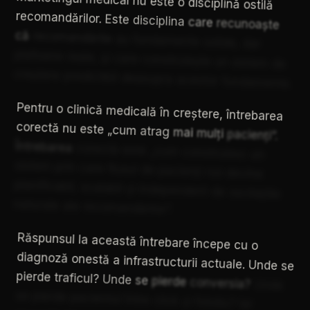
ostilă
recomandărilor.
Este
disciplina
care
recunoaște
că
recomandările
au
fundamente
solide,
dar
plafoane
reale,
și
care
construiește
un
sistem
de
creștere
predictibil
deasupra
acestor
fundamente.
Pentru
o
clinică
medicală
în
creștere,
întrebarea
corectă
nu
este
„cum
atrag
mai
mulți
pacienți”.
Întrebarea
corectă
este
„cum
construiesc
un
sistem
prin
care
fluxul
de
pacienți
noi
devine
planificabil,
scalabil
și
independent
de
oscilațiile
naturale
ale
recomandărilor”.
Răspunsul
la
această
întrebare
începe
cu
o
diagnoză
onestă
a
infrastructurii
actuale.
Unde
se
pierde
traficul?
Unde
se
pierde
conversia?
Unde
se
pierde
pacientul
între
click
și
fotoliu?
Iar