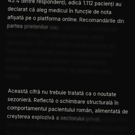
43%
dintre
respondenți,
adică
1.112
pacienți
au
declarat
că
aleg
medicul
în
funcție
de
nota
afișată
pe
o
platforma
online.
Recomandările
din
partea
prietenilor
sau
a
familiei
au
coborât
pe
locul
al
doilea,
cu
491
de
pacienți,
adică
aproximativ
19%.
În
spațiul
medical
privat
din
România,
recenziile
online
au
depășit
pentru
prima
dată
în
mod
statistic
recomandările
personale
ca
prim
criteriu
de
alegere
a
unui
medic.
Această
cifră
nu
trebuie
tratată
ca
o
noutate
sezonieră.
Reflectă
o
schimbare
structurală
în
comportamentul
pacientului
român,
alimentată
de
creșterea
explozivă
a
sectorului
privat,
peste
200
de
clinici
și
159
de
spitale
private
operează
astăzi
la
nivel
național,
iar
piața
în
ansamblu
a
depășit,