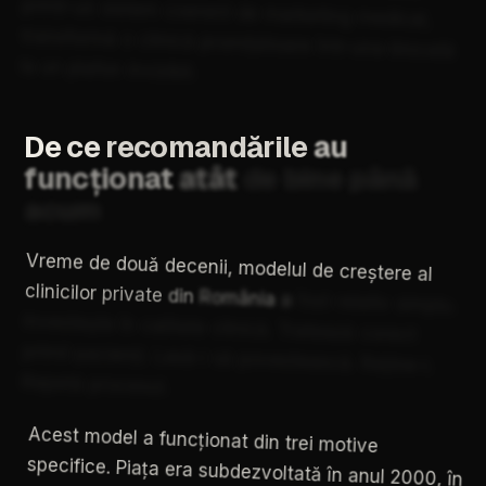
printr-un
sistem
coerent
de
marketing
medical,
transformă
o
clinică
promițătoare
într-una
blocată
la
un
plafon
invizibil.
De
ce
recomandările
au
funcționat
atât
de
bine
până
acum
Vreme
de
două
decenii,
modelul
de
creștere
al
clinicilor
private
din
România
a
fost
relativ
simplu.
Investește
în
calitate
clinică.
Tratează
corect
primii
pacienți.
Lasă-i
să
povestească.
Reține-i.
Repetă
procesul.
Acest
model
a
funcționat
din
trei
motive
specifice.
Piața
era
subdezvoltată
în
anul
2000,
în