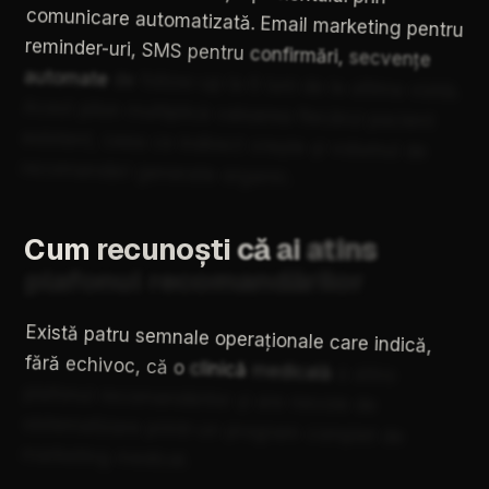
comunicare
automatizată.
Email
marketing
pentru
reminder-uri,
SMS
pentru
confirmări,
secvențe
automate
de
follow-up
la
6
luni
de
la
ultima
vizită.
Acest
pilon
multiplică
valoarea
fiecărui
pacient
existent,
ceea
ce
indirect
crește
și
volumul
de
recomandări
generate
organic.
Cum
recunoști
că
ai
atins
plafonul
recomandărilor
Există
patru
semnale
operaționale
care
indică,
fără
echivoc,
că
o
clinică
medicală
a
atins
plafonul
recomandărilor
și
are
nevoie
de
sistematizare
printr-un
program
complet
de
marketing
medical.