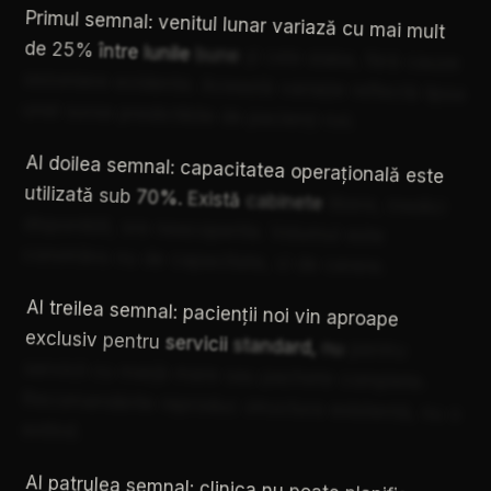
Primul
semnal:
venitul
lunar
variază
cu
mai
mult
de
25%
între
lunile
bune
și
cele
slabe,
fără
cauze
sezoniere
evidente.
Această
variație
reflectă
lipsa
unei
surse
predictibile
de
pacienți
noi.
Al
doilea
semnal:
capacitatea
operațională
este
utilizată
sub
70%.
Există
cabinete
libere,
medici
disponibili,
ore
neacoperite.
Volumul
este
constrâns
nu
de
capacitate,
ci
de
cerere.
Al
treilea
semnal:
pacienții
noi
vin
aproape
exclusiv
pentru
servicii
standard,
nu
pentru
servicii
cu
marjă
mare
sau
pachete
complete.
Recomandările
reproduc
structura
existentă,
nu
o
extind.
Al
patrulea
semnal:
clinica
nu
poate
planifica