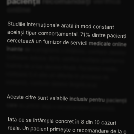
pacienții
recomandați
verifică
online
Studiile
internaționale
arată
în
mod
constant
același
tipar
comportamental.
71%
dintre
pacienți
cercetează
un
furnizor
de
servicii
medicale
online
înainte
de
a
programa
o
întâlnire,
conform
datelor
Software
Advice.
82%
verifică
multiple
platforme
înainte
de
a
lua
decizia
finală.
Pacientul
mediu
vizitează
5,4
site-uri
diferite
în
procesul
de
research,
conform
datelor
BrightLocal.
Aceste
cifre
sunt
valabile
inclusiv
pentru
pacienții
care
au
primit
deja
o
recomandare
personală.
Iată
ce
se
întâmplă
concret
în
8
din
10
cazuri
reale.
Un
pacient
primește
o
recomandare
de
la
o