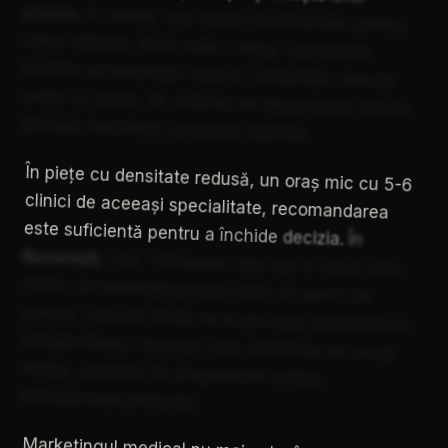
acesta,
în
medie,
mai
multe
recomandări
pentru
clinici
diferite:
de
la
rude,
colegi,
cunoștințe.
Aceste
recomandări
intră
în
competiție
directă
unele
cu
altele,
iar
criteriul
de
departajare
devine,
aproape
inevitabil,
prezența
digitală.
În
piețe
cu
densitate
redusă,
un
oraș
mic
cu
5-6
clinici
de
aceeași
specialitate,
recomandarea
este
suficientă
pentru
a
închide
decizia.
În
București,
Cluj,
Timișoara,
Iași
sau
în
orice
oraș
mare,
recomandarea
este
doar
un
punct
de
pornire.
Decizia
finală
se
ia
pe
baza
ansamblului:
Google
Maps,
recenzii,
site,
prezența
pe
social
media,
ușurința
de
programare
online,
transparența
prețurilor.
Marketingul
medical
nu
mai
este,