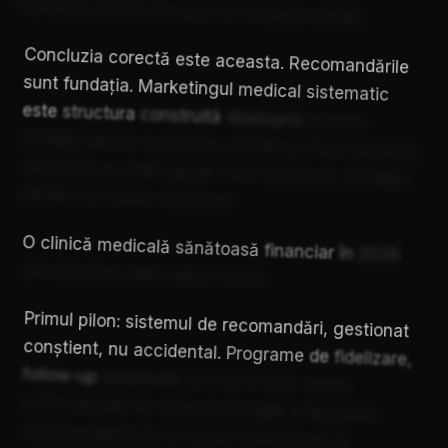
continuă
să
funcționeze
ca
fundație
solidă.
Concluzia
corectă
este
aceasta.
Recomandările
sunt
fundația.
Marketingul
medical
sistematic
este
structura
construită
deasupra
acestei
fundații
pentru
a
permite
creșterea.
Fără
fundație,
structura
se
prăbușește.
Fără
structură,
fundația
rămâne
un
teren
neutilizat.
O
clinică
medicală
sănătoasă
financiar
în
2026
are
simultan
patru
piloni
activi.
Primul
pilon:
sistemul
de
recomandări,
gestionat
conștient,
nu
accidental.
Programe
de
fidelizare,
follow-up
sistematic
la
6
și
12
luni,
cereri
automatizate
de
recenzii
Google,
integrarea
recomandărilor
în
procesul
operațional
al