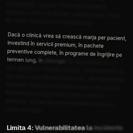
recomandat.
Aceeași
vârstă
aproximativă,
aceleași
servicii
de
interes,
același
buget
mediu
pe
vizită,
aceeași
zonă
demografică.
Dacă
o
clinică
vrea
să
crească
marja
per
pacient,
investind
în
servicii
premium,
în
pachete
preventive
complete,
în
programe
de
îngrijire
pe
termen
lung,
în
chirurgie
de
specialitate
sau
în
alte
servicii
cu
valoare
ridicată,
recomandările
nu
pot
aduce
acel
tip
de
pacient
nou.
Recomandările
reproduc
structura
existentă
a
bazei
de
pacienți.
Marketingul
medical
țintit
poate
construi,
deliberat,
o
bază
de
pacienți
pentru
servicii
cu
marjă
mai
mare.
Limita
4:
Vulnerabilitatea
la
incidente