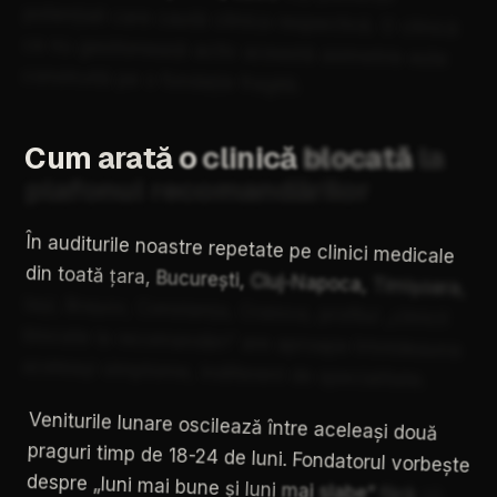
potențiali
care
caută
clinica
respectivă.
O
clinică
ce
nu
gestionează
activ
această
asimetrie
este
construită
pe
o
fundație
fragilă.
Cum
arată
o
clinică
blocată
la
plafonul
recomandărilor
În
auditurile
noastre
repetate
pe
clinici
medicale
din
toată
țara,
București,
Cluj-Napoca,
Timișoara,
Iași,
Brașov,
Constanța,
Craiova,
profilul
„clinicii
blocate
la
recomandări”
are
aproape
întotdeauna
aceleași
simptome,
indiferent
de
specialitate.
Veniturile
lunare
oscilează
între
aceleași
două
praguri
timp
de
18-24
de
luni.
Fondatorul
vorbește
despre
„luni
mai
bune
și
luni
mai
slabe”
fără
să