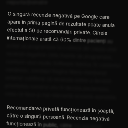
reputaționale
O
singură
recenzie
negativă
pe
Google
care
apare
în
prima
pagină
de
rezultate
poate
anula
efectul
a
50
de
recomandări
private.
Cifrele
internaționale
arată
că
60%
dintre
pacienți
au
evitat
să
programeze
la
o
clinică
din
cauza
unei
recenzii
negative
citite
înainte
de
programare,
conform
unui
studiu
Software
Advice.
În
contextul
românesc,
sondajul
Regina
Maria
menționat
anterior
confirmă
că
recenzia
online
a
devenit
prioritatea
numărul
unu
în
decizia
pacientului,
ceea
ce
face
și
mai
relevantă
această
asimetrie.
Recomandarea
privată
funcționează
în
șoaptă,
către
o
singură
persoană.
Recenzia
negativă
funcționează
în
public,
către
toți
pacienții