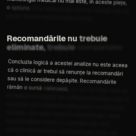
în
aceste
piețe,
o
opțiune.
Este
teritoriul
pe
care
se
câștigă
sau
se
pierde
fiecare
recomandare
primită.
Recomandările
nu
trebuie
eliminate,
trebuie
completate
Concluzia
logică
a
acestei
analize
nu
este
aceea
că
o
clinică
ar
trebui
să
renunțe
la
recomandări
sau
să
le
considere
depășite.
Recomandările
rămân
o
sursă
valoroasă,
cu
cel
mai
înalt
nivel
de
încredere
percepută
din
partea
pacientului
care
le
primește.
Iar
în
domenii
unde
piața
s-a
maturizat
anterior,
cum
este
sectorul
stomatologic,
unde
recomandările
rămân
la
o
pondere
de
78%
conform
Barometrului
Stomatologiei
2026,
ele