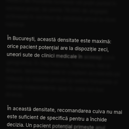
medicii
din
România
lucrează
cel
puțin
parțial
în
sectorul
privat,
iar
peste
78.000
de
angajați
activează
în
sectorul
de
sănătate
privat
la
nivel
național.
În
București,
această
densitate
este
maximă:
orice
pacient
potențial
are
la
dispoziție
zeci,
uneori
sute
de
clinici
medicale
în
aceeași
zonă
geografică.
În
Cluj-Napoca,
Timișoara,
Iași
și
Brașov,
densitatea
este
în
creștere
accelerată
pe
măsură
ce
rețelele
private
își
extind
franșizele
și
clinicile
independente
apar
în
zone
tot
mai
diverse.
În
această
densitate,
recomandarea
cuiva
nu
mai
este
suficient
de
specifică
pentru
a
închide
decizia.
Un
pacient
potențial
primește
anul