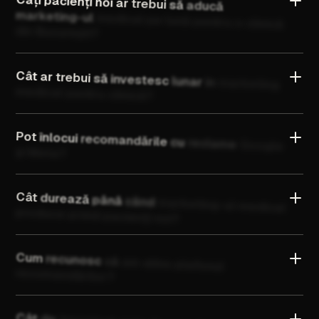
pacienți
noi
ar
trebui
să
aducă
marketing-ul
medical
pe
lună
pentru
o
clinică
din
București?
Cât
ar
trebui
să
investesc
lunar
în
marketing
medical
pentru
clinică?
Pot
înlocui
recomandările
cu
reclame
Google
și
Meta?
Cât
durează
până
când
marketing-ul
medical
produce
primii
pacienți
noi?
Cum
recunosc
că
am
atins
plafonul
recomandărilor?
Cât