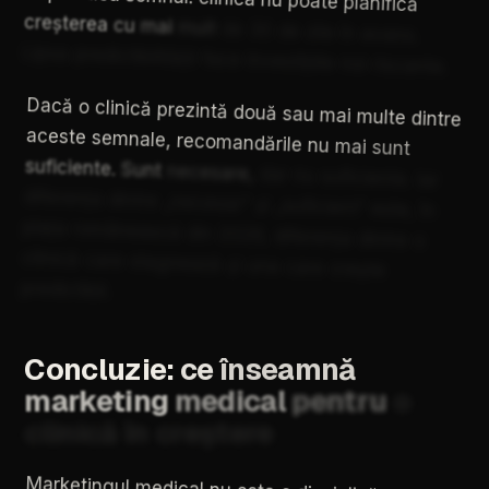
creșterea
cu
mai
mult
de
30
de
zile
în
avans.
Lipsa
predictibilității
face
investițiile
noi
riscante.
Dacă
o
clinică
prezintă
două
sau
mai
multe
dintre
aceste
semnale,
recomandările
nu
mai
sunt
suficiente.
Sunt
necesare,
dar
nu
suficiente.
Iar
diferența
dintre
„necesar”
și
„suficient”
este,
în
piața
românească
din
2026,
diferența
dintre
o
clinică
care
stagnează
și
una
care
crește
predictibil.
Concluzie:
ce
înseamnă
marketing
medical
pentru
o
clinică
în
creștere
Marketingul
medical
nu
este
o
disciplină