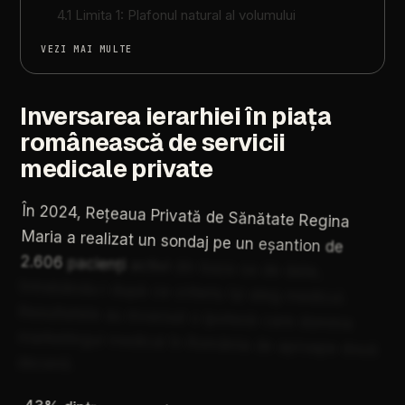
4.1 Limita 1: Plafonul natural al volumului
VEZI MAI MULTE
Inversarea ierarhiei în piața
românească de servicii
medicale private
În
2024,
Rețeaua
Privată
de
Sănătate
Regina
Maria
a
realizat
un
sondaj
pe
un
eșantion
de
2.606
pacienți
activi
din
baza
sa
de
date,
întrebându-i
după
ce
criteriu
își
aleg
medicul.
Rezultatele
au
inversat
o
ipoteză
care
domina
marketingul
medical
în
România
de
aproape
două
decenii.