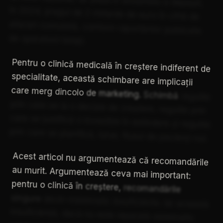
în
2024,
pragul
de
2
miliarde
de
euro
în
cifră
de
afaceri
cumulată,
conform
raportărilor
publicate
de
operatorii
listați.
Pentru
o
clinică
medicală
în
creștere
indiferent
de
specialitate,
această
schimbare
are
implicații
care
merg
dincolo
de
marketing.
Schimbă
regulile
prin
care
se
ia
o
decizie
de
creștere,
regulile
prin
care
se
justifică
o
investiție
în
extindere
și
regulile
prin
care
se
planifică,
lunar,
fluxul
de
pacienți
noi.
Acest
articol
nu
argumentează
că
recomandările
au
murit.
Argumentează
ceva
mai
important:
pentru
o
clinică
în
creștere,
recomandările
singure
devin
matematic
insuficiente.
Iar
această
insuficiență,
dacă
nu
este
reparată
sistematic