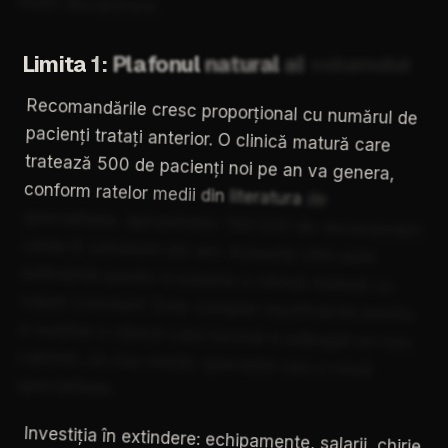
multi-disciplinară.
Limita
1:
Plafonul
natural
al
volumului
Recomandările
cresc
proporțional
cu
numărul
de
pacienți
tratați
anterior.
O
clinică
matură
care
tratează
500
de
pacienți
noi
pe
an
va
genera,
conform
ratelor
medii
din
literatura
de
specialitate,
aproximativ
150-220
de
recomandări
calde
în
următorii
doi
ani.
Această
cifră
este
suficientă
pentru
a
susține
o
clinică
matură
cu
volum
constant.
Este
complet
insuficientă
pentru
a
susține
o
clinică
care
tocmai
a
adăugat
un
nou
cabinet,
un
nou
medic
specialist
sau
o
nouă
specialitate.
Investiția
în
extindere:
echipamente,
salarii,
chirie