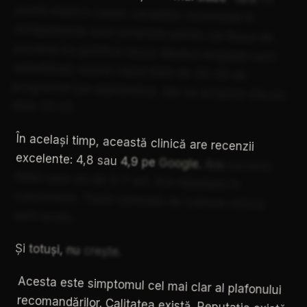
poată
explica
cauza
variațiilor.
Investițiile
în
echipamente
sunt
amânate
pentru
că
fluxul
de
pacienți
nu
justifică
riscul.
Medicii
angajați
sunt
subutilizați:
există
capacitate
de
30-40
de
programări
pe
săptămână,
dar
se
acoperă
efectiv
doar
20-25.
În
același
timp,
această
clinică
are
recenzii
excelente:
4,8
sau
4,9
pe
Google.
Are
pacienți
fideli
care
vin
de
5-7
ani.
Are
reputație
în
comunitate.
Toate
semnele
de
calitate
clinică
sunt
acolo.
Și
totuși,
nu
crește.
Acesta
este
simptomul
cel
mai
clar
al
plafonului
recomandărilor.
Calitatea
există.
Reputația
există.