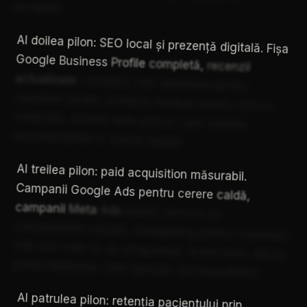
recepției.
Al
doilea
pilon:
SEO
local
și
prezență
digitală.
Fișa
Google
Business
Profile
completă,
recenzii
actualizate
constant,
site
optimizat
pentru
căutările
locale,
schema
markup
pentru
clinică
medicală.
Acesta
este
pilonul
care
susține
recomandările
în
spațiul
digital.
Al
treilea
pilon:
paid
acquisition
măsurabil.
Campanii
Google
Ads
pentru
cerere
caldă,
campanii
Meta
Ads
pentru
servicii
cu
componentă
vizuală,
retargeting
pentru
vizitatorii
site-ului
care
nu
au
programat.
Acest
pilon
aduce
predictibilitatea
care
lipsește
recomandărilor.
Al
patrulea
pilon:
retenția
pacientului
prin