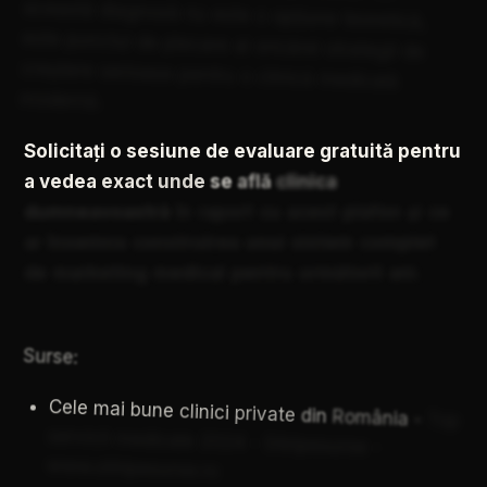
această
diagnoză
nu
este
o
opțiune
teoretică,
este
punctul
de
plecare
al
oricărei
strategii
de
creștere
serioase
pentru
o
clinică
medicală
modernă.
Solicitați
o
sesiune
de
evaluare
gratuită
pentru
a
vedea
exact
unde
se
află
clinica
dumneavoastră
în
raport
cu
acest
plafon
și
ce
ar
însemna
construirea
unui
sistem
complet
de
marketing
medical
pentru
următorii
ani.
Surse:
Cele
mai
bune
clinici
private
din
România
-
Top
servicii
medicale
2024
-
Stiripesurse
-
www.stiripesurse.ro