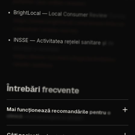
patients-use-online-reviews
BrightLocal
—
Local
Consumer
Review
Survey
https://www.brightlocal.com/research/local-
consumer-review-survey
INSSE
—
Activitatea
rețelei
sanitare
și
de
ocrotire
a
sănătății
https://insse.ro/cms/ro/tags/activitatea-
retelei-sanitare
Întrebări
frecvente
Mai
funcționează
recomandările
pentru
o
clinică
stomatologică
în
2026?
Câți