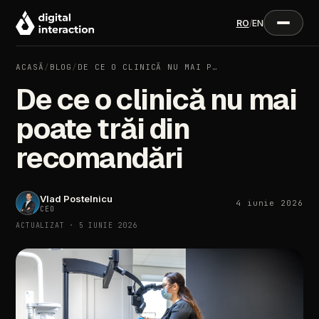
RO
/
EN
ACASĂ
/
BLOG
/
DE CE O CLINICĂ NU MAI P…
De ce o clinică nu mai
poate trăi din
recomandări
Vlad Postelnicu
4 iunie 2026
CEO
ACTUALIZAT · 5 IUNIE 2026