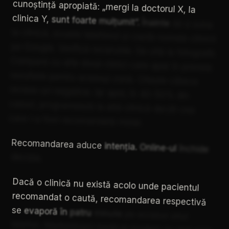
cunoștință
apropiată:
„mergi
la
doctorul
X,
la
clinica
Y,
sunt
foarte
mulțumit”.
Înainte
de
a
suna
la
clinică,
scoate
telefonul
și
caută
numele
clinicii
pe
Google.
Verifică
recenziile.
Se
uită
la
fotografii.
Compară
cu
alte
două
clinici
care
apar
în
primele
rezultate
pentru
aceeași
zonă.
Citește
câteva
review-uri
negative.
Iar
apoi,
în
40-50%
din
cazuri,
programează
la
altă
clinică
decât
cea
care
i-a
fost
recomandată
inițial.
Recomandarea
aduce
intenția.
Online-ul
închide
decizia.
Dacă
o
clinică
nu
există
acolo
unde
pacientul
recomandat
o
caută,
recomandarea
respectivă
se
evaporă
în
patru
minute
pe
ecranul
unui
telefon.
Marketingul
medical
modern
nu
mai
este