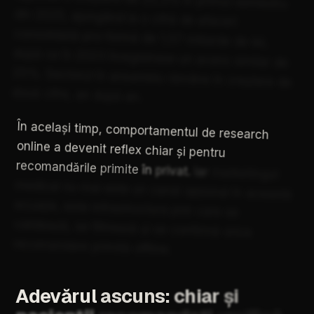
din
2025,
ajungând
la
o
cifră
de
afaceri
consolidată
pro-formă
de
1,57
miliarde
de
lei,
după
ce
în
2023
înregistrase
un
avans
similar
de
25%.
Sectorul
în
ansamblu
rămâne
în
creștere
de
două
cifre,
an
după
an.
În
același
timp,
comportamentul
de
research
online
a
devenit
reflex
chiar
și
pentru
recomandările
primite
în
privat.
Iar
marketingul
medical
nu
mai
este
un
canal
opțional
în
această
ecuație,
este
infrastructura
prin
care
se
validează,
se
filtrează
și
se
confirmă
orice
recomandare
primită
offline.
Adevărul
ascuns:
chiar
și