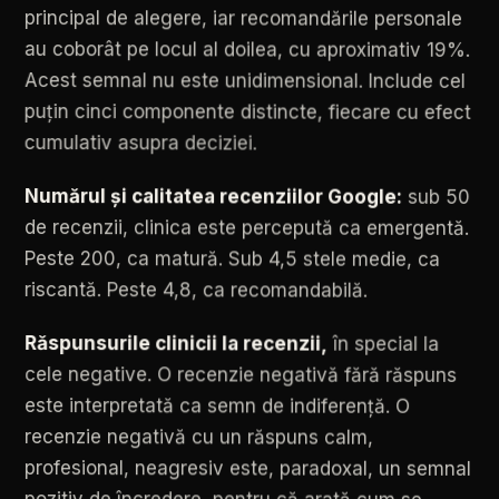
principal
de
alegere,
iar
recomandările
personale
au
coborât
pe
locul
al
doilea,
cu
aproximativ
19%.
Acest
semnal
nu
este
unidimensional.
Include
cel
puțin
cinci
componente
distincte,
fiecare
cu
efect
cumulativ
asupra
deciziei.
Numărul
și
calitatea
recenziilor
Google:
sub
50
de
recenzii,
clinica
este
percepută
ca
emergentă.
Peste
200,
ca
matură.
Sub
4,5
stele
medie,
ca
riscantă.
Peste
4,8,
ca
recomandabilă.
Răspunsurile
clinicii
la
recenzii,
în
special
la
cele
negative.
O
recenzie
negativă
fără
răspuns
este
interpretată
ca
semn
de
indiferență.
O
recenzie
negativă
cu
un
răspuns
calm,
profesional,
neagresiv
este,
paradoxal,
un
semnal
pozitiv
de
încredere,
pentru
că
arată
cum
se