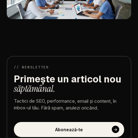
//
ARTICOLUL
URMĂTOR
Cum
cresc
brandurile
medicale
cu
sisteme
integrate
de
marketing
digital
//
NEWSLETTER
Primește
un
articol
nou
săptămânal.
Tactici
de
SEO,
performance,
email
și
content,
în
inbox-ul
tău.
Fără
spam,
anulezi
oricând.
Abonează-te
→