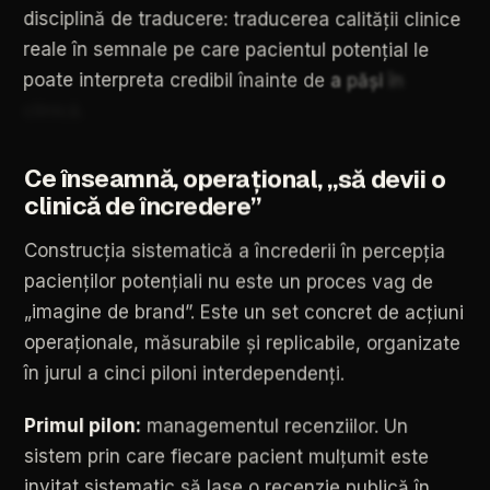
disciplină
de
traducere:
traducerea
calității
clinice
reale
în
semnale
pe
care
pacientul
potențial
le
poate
interpreta
credibil
înainte
de
a
păși
în
clinică.
Ce
înseamnă,
operațional,
„să
devii
o
clinică
de
încredere”
Construcția
sistematică
a
încrederii
în
percepția
pacienților
potențiali
nu
este
un
proces
vag
de
„imagine
de
brand”.
Este
un
set
concret
de
acțiuni
operaționale,
măsurabile
și
replicabile,
organizate
în
jurul
a
cinci
piloni
interdependenți.
Primul
pilon:
managementul
recenziilor.
Un
sistem
prin
care
fiecare
pacient
mulțumit
este
invitat
sistematic
să
lase
o
recenzie
publică
în