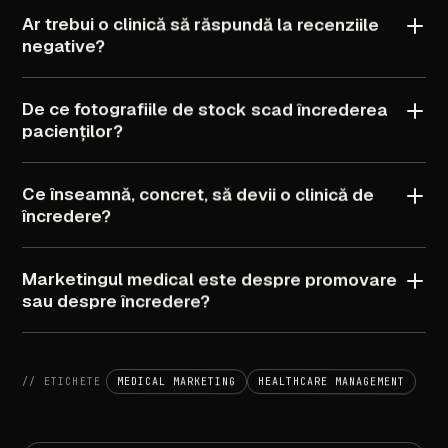
Ar
trebui
o
clinică
să
răspundă
la
recenziile
negative?
De
ce
fotografiile
de
stock
scad
încrederea
pacienților?
Ce
înseamnă,
concret,
să
devii
o
clinică
de
încredere?
Marketingul
medical
este
despre
promovare
sau
despre
încredere?
//
ETICHETE
MEDICAL
MARKETING
HEALTHCARE
MANAGEMENT