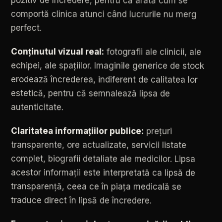
comportă
clinica
atunci
când
lucrurile
nu
merg
perfect.
Conținutul
vizual
real:
fotografii
ale
clinicii,
ale
echipei,
ale
spațiilor.
Imaginile
generice
de
stock
erodează
încrederea,
indiferent
de
calitatea
lor
estetică,
pentru
că
semnalează
lipsa
de
autenticitate.
Claritatea
informațiilor
publice:
prețuri
transparente,
ore
actualizate,
servicii
listate
complet,
biografii
detaliate
ale
medicilor.
Lipsa
acestor
informații
este
interpretată
ca
lipsă
de
transparență,
ceea
ce
în
piața
medicală
se
traduce
direct
în
lipsă
de
încredere.