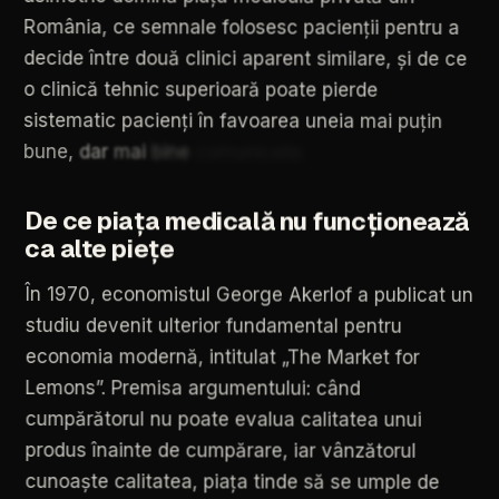
România,
ce
semnale
folosesc
pacienții
pentru
a
decide
între
două
clinici
aparent
similare,
și
de
ce
o
clinică
tehnic
superioară
poate
pierde
sistematic
pacienți
în
favoarea
uneia
mai
puțin
bune,
dar
mai
bine
comunicate.
De
ce
piața
medicală
nu
funcționează
ca
alte
piețe
În
1970,
economistul
George
Akerlof
a
publicat
un
studiu
devenit
ulterior
fundamental
pentru
economia
modernă,
intitulat
„The
Market
for
Lemons”.
Premisa
argumentului:
când
cumpărătorul
nu
poate
evalua
calitatea
unui
produs
înainte
de
cumpărare,
iar
vânzătorul
cunoaște
calitatea,
piața
tinde
să
se
umple
de