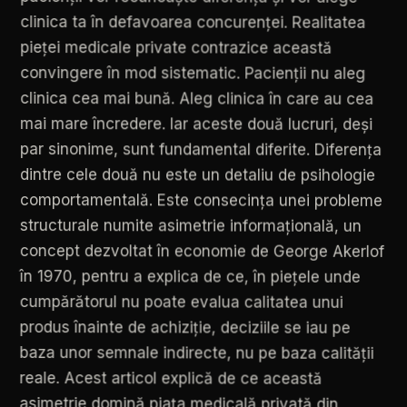
clinica
ta
în
defavoarea
concurenței.
Realitatea
pieței
medicale
private
contrazice
această
convingere
în
mod
sistematic.
Pacienții
nu
aleg
clinica
cea
mai
bună.
Aleg
clinica
în
care
au
cea
mai
mare
încredere.
Iar
aceste
două
lucruri,
deși
par
sinonime,
sunt
fundamental
diferite.
Diferența
dintre
cele
două
nu
este
un
detaliu
de
psihologie
comportamentală.
Este
consecința
unei
probleme
structurale
numite
asimetrie
informațională,
un
concept
dezvoltat
în
economie
de
George
Akerlof
în
1970,
pentru
a
explica
de
ce,
în
piețele
unde
cumpărătorul
nu
poate
evalua
calitatea
unui
produs
înainte
de
achiziție,
deciziile
se
iau
pe
baza
unor
semnale
indirecte,
nu
pe
baza
calității
reale.
Acest
articol
explică
de
ce
această
asimetrie
domină
piața
medicală
privată
din