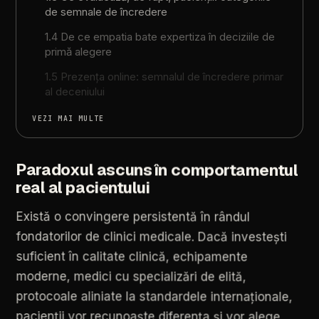
de semnale de încredere
1.4 De ce empatia bate expertiza în deciziile de
primă alegere
1.5 Prezența online: semnalul de încredere primar
al deceniului
VEZI MAI MULTE
Paradoxul
ascuns
în
comportamentul
real
al
pacientului
Există
o
convingere
persistentă
în
rândul
fondatorilor
de
clinici
medicale.
Dacă
investești
suficient
în
calitate
clinică,
echipamente
moderne,
medici
cu
specializări
de
elită,
protocoale
aliniate
la
standardele
internaționale,
pacienții
vor
recunoaște
diferența
și
vor
alege