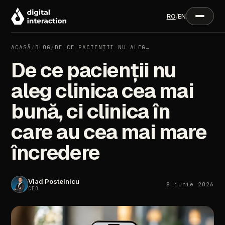
RO
/
EN
ACASĂ
/
BLOG
/
DE CE PACIENȚII NU ALEG…
De ce pacienții nu
aleg clinica cea mai
bună, ci clinica în
care au cea mai mare
încredere
Vlad Postelnicu
8 iunie 2026
CEO