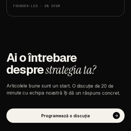
FOUNDER-LED
·
0%
SPAM
Ai
o
întrebare
despre
strategia
ta?
Articolele
bune
sunt
un
start.
O
discuție
de
20
de
minute
cu
echipa
noastră
îți
dă
un
răspuns
concret.
Programează
o
discuție
→