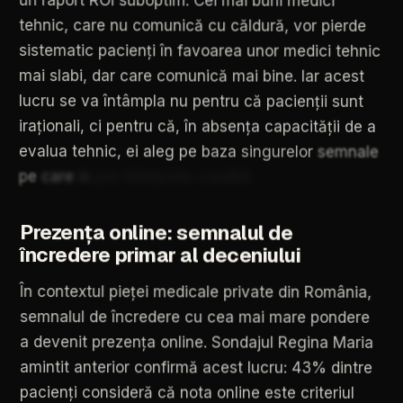
tehnic,
care
nu
comunică
cu
căldură,
vor
pierde
sistematic
pacienți
în
favoarea
unor
medici
tehnic
mai
slabi,
dar
care
comunică
mai
bine.
Iar
acest
lucru
se
va
întâmpla
nu
pentru
că
pacienții
sunt
iraționali,
ci
pentru
că,
în
absența
capacității
de
a
evalua
tehnic,
ei
aleg
pe
baza
singurelor
semnale
pe
care
le
pot
interpreta
credibil.
Prezența
online:
semnalul
de
încredere
primar
al
deceniului
În
contextul
pieței
medicale
private
din
România,
semnalul
de
încredere
cu
cea
mai
mare
pondere
a
devenit
prezența
online.
Sondajul
Regina
Maria
amintit
anterior
confirmă
acest
lucru:
43%
dintre
pacienți
consideră
că
nota
online
este
criteriul