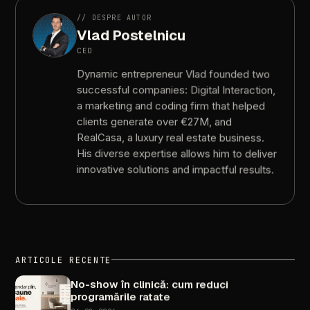
//
DESPRE
AUTOR
Vlad
Postelnicu
CEO
Dynamic
entrepreneur
Vlad
founded
two
successful
companies:
Digital
Interaction,
a
marketing
and
coding
firm
that
helped
clients
generate
over
€27M,
and
RealCasa,
a
luxury
real
estate
business.
His
diverse
expertise
allows
him
to
deliver
innovative
solutions
and
impactful
results.
ARTICOLE
RECENTE
No-show
în
clinică:
cum
reduci
programările
ratate