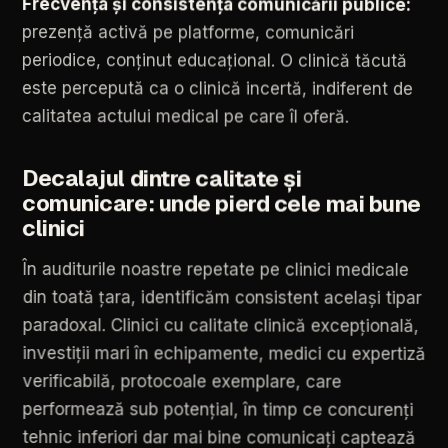
Frecvența
și
consistența
comunicării
publice:
prezență
activă
pe
platforme,
comunicări
periodice,
conținut
educațional.
O
clinică
tăcută
este
percepută
ca
o
clinică
incertă,
indiferent
de
calitatea
actului
medical
pe
care
îl
oferă.
Decalajul
dintre
calitate
și
comunicare:
unde
pierd
cele
mai
bune
clinici
În
auditurile
noastre
repetate
pe
clinici
medicale
din
toată
țara,
identificăm
consistent
același
tipar
paradoxal.
Clinici
cu
calitate
clinică
excepțională,
investiții
mari
în
echipamente,
medici
cu
expertiză
verificabilă,
protocoale
exemplare,
care
performează
sub
potențial,
în
timp
ce
concurenți
tehnic
inferiori
dar
mai
bine
comunicați
captează