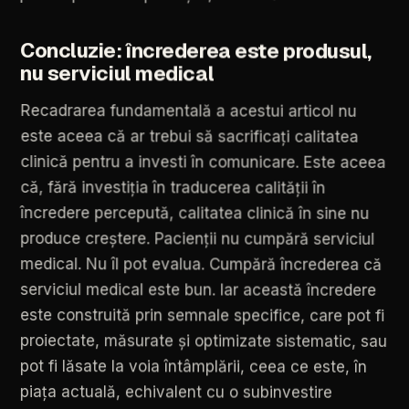
Concluzie:
încrederea
este
produsul,
nu
serviciul
medical
Recadrarea
fundamentală
a
acestui
articol
nu
este
aceea
că
ar
trebui
să
sacrificați
calitatea
clinică
pentru
a
investi
în
comunicare.
Este
aceea
că,
fără
investiția
în
traducerea
calității
în
încredere
percepută,
calitatea
clinică
în
sine
nu
produce
creștere.
Pacienții
nu
cumpără
serviciul
medical.
Nu
îl
pot
evalua.
Cumpără
încrederea
că
serviciul
medical
este
bun.
Iar
această
încredere
este
construită
prin
semnale
specifice,
care
pot
fi
proiectate,
măsurate
și
optimizate
sistematic,
sau
pot
fi
lăsate
la
voia
întâmplării,
ceea
ce
este,
în
piața
actuală,
echivalent
cu
o
subinvestire