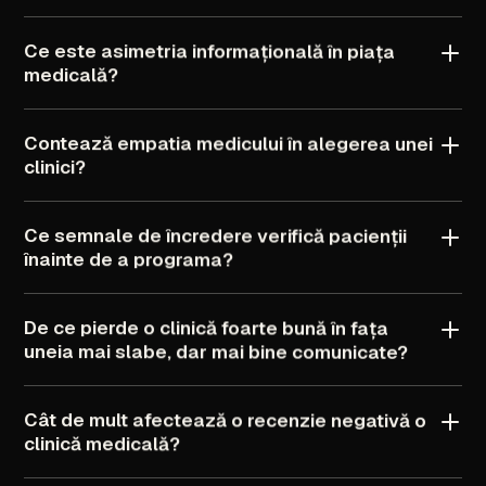
Ce
este
asimetria
informațională
în
piața
medicală?
Contează
empatia
medicului
în
alegerea
unei
clinici?
Ce
semnale
de
încredere
verifică
pacienții
înainte
de
a
programa?
De
ce
pierde
o
clinică
foarte
bună
în
fața
uneia
mai
slabe,
dar
mai
bine
comunicate?
Cât
de
mult
afectează
o
recenzie
negativă
o
clinică
medicală?