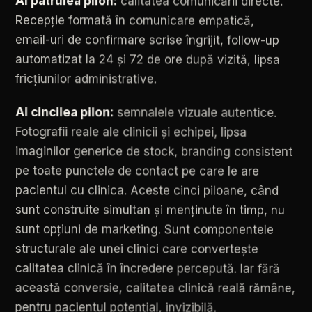
Al
patrulea
pilon:
calitatea
comunicării
directe.
Recepție
formată
în
comunicare
empatică,
email-uri
de
confirmare
scrise
îngrijit,
follow-up
automatizat
la
24
și
72
de
ore
după
vizită,
lipsa
fricțiunilor
administrative.
Al
cincilea
pilon:
semnalele
vizuale
autentice.
Fotografii
reale
ale
clinicii
și
echipei,
lipsa
imaginilor
generice
de
stock,
branding
consistent
pe
toate
punctele
de
contact
pe
care
le
are
pacientul
cu
clinica.
Aceste
cinci
piloane,
când
sunt
construite
simultan
și
menținute
în
timp,
nu
sunt
opțiuni
de
marketing.
Sunt
componentele
structurale
ale
unei
clinici
care
convertește
calitatea
clinică
în
încredere
percepută.
Iar
fără
această
conversie,
calitatea
clinică
reală
rămâne,
pentru
pacientul
potențial,
invizibilă.