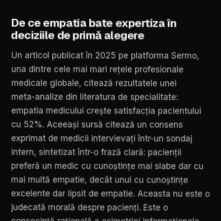
De
ce
empatia
bate
expertiza
în
deciziile
de
primă
alegere
Un
articol
publicat
în
2025
pe
platforma
Sermo,
una
dintre
cele
mai
mari
rețele
profesionale
medicale
globale,
citează
rezultatele
unei
meta-analize
din
literatura
de
specialitate:
empatia
medicului
crește
satisfacția
pacientului
cu
52%.
Aceeași
sursă
citează
un
consens
exprimat
de
medicii
intervievați
într-un
sondaj
intern,
sintetizat
într-o
frază
clară:
pacienții
preferă
un
medic
cu
cunoștințe
mai
slabe
dar
cu
mai
multă
empatie,
decât
unul
cu
cunoștințe
excelente
dar
lipsit
de
empatie.
Aceasta
nu
este
o
judecată
morală
despre
pacienți.
Este
o
consecință
rațională
a
asimetriei
informaționale.