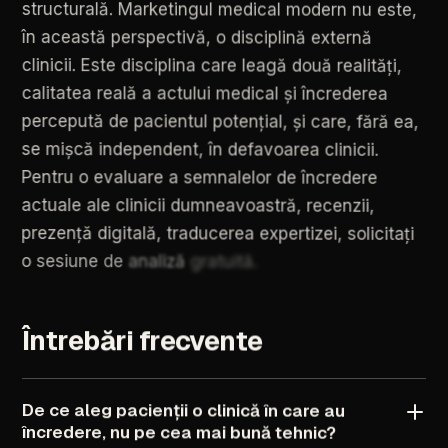
structurală.
Marketingul
medical
modern
nu
este,
în
această
perspectivă,
o
disciplină
externă
clinicii.
Este
disciplina
care
leagă
două
realități,
calitatea
reală
a
actului
medical
și
încrederea
percepută
de
pacientul
potențial,
și
care,
fără
ea,
se
mișcă
independent,
în
defavoarea
clinicii.
Pentru
o
evaluare
a
semnalelor
de
încredere
actuale
ale
clinicii
dumneavoastră,
recenzii,
prezență
digitală,
traducerea
expertizei,
solicitați
o
sesiune
de
analiză
gratuită.
Întrebări
frecvente
De
ce
aleg
pacienții
o
clinică
în
care
au
încredere,
nu
pe
cea
mai
bună
tehnic?