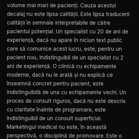
volume
mai
mari
de
pacienți.
Cauza
acestui
decalaj
nu
este
lipsa
calității.
Este
lipsa
traducerii
calității
în
semnale
interpretabile
de
către
pacientul
potențial.
Un
specialist
cu
20
de
ani
de
experiență,
dacă
nu
apare
în
niciun
text
public
care
să
comunice
acest
lucru,
este,
pentru
un
pacient
nou,
indistinguibil
de
un
specialist
cu
2
ani
de
experiență.
O
clinică
cu
echipamente
moderne,
dacă
nu
le
arată
și
nu
explică
ce
înseamnă
concret
pentru
pacient,
este
indistinguibilă
de
una
cu
echipamente
vechi.
Un
proces
de
consult
riguros,
dacă
nu
este
descris
cu
claritate
înainte
de
programare,
este
indistinguibil
de
un
consult
superficial.
Marketingul
medical
nu
este,
în
această
perspectivă,
o
disciplină
de
promovare.
Este
o