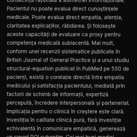
Pacientul
nu
poate
evalua
direct
cunoștințele
medicale.
Poate
evalua
direct
empatia,
atenția,
claritatea
explicațiilor,
răbdarea.
Și
folosește
aceste
capacități
de
evaluare
ca
proxy
pentru
competența
medicală
subiacentă.
Mai
mult,
conform
unei
recenzii
sistematice
publicate
în
British
Journal
of
General
Practice
și
a
unui
studiu
structural-equation
publicat
în
PubMed
pe
550
de
pacienți,
există
o
corelație
directă
între
empatia
medicului
și
satisfacția
pacientului,
mediată
prin
factorii
de
schimb
de
informații,
expertiză
percepută,
încredere
interpersonală
și
parteneriat.
Implicația
pentru
o
clinică
în
creștere
este
clară.
Investiția
în
calitate
clinică
pură,
fără
investiție
echivalentă
în
comunicare
empatică,
generează
un
raport
ROI
suboptim.
Cei
mai
buni
medici