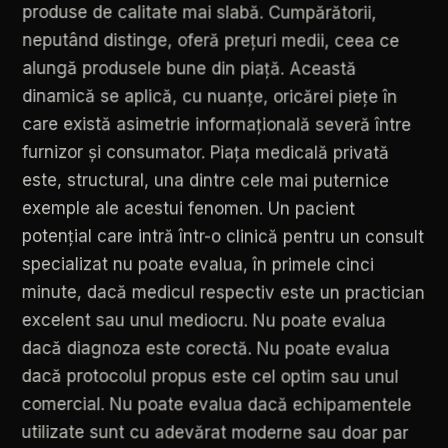
produse
de
calitate
mai
slabă.
Cumpărătorii,
neputând
distinge,
oferă
prețuri
medii,
ceea
ce
alungă
produsele
bune
din
piață.
Această
dinamică
se
aplică,
cu
nuanțe,
oricărei
piețe
în
care
există
asimetrie
informațională
severă
între
furnizor
și
consumator.
Piața
medicală
privată
este,
structural,
una
dintre
cele
mai
puternice
exemple
ale
acestui
fenomen.
Un
pacient
potențial
care
intră
într-o
clinică
pentru
un
consult
specializat
nu
poate
evalua,
în
primele
cinci
minute,
dacă
medicul
respectiv
este
un
practician
excelent
sau
unul
mediocru.
Nu
poate
evalua
dacă
diagnoza
este
corectă.
Nu
poate
evalua
dacă
protocolul
propus
este
cel
optim
sau
unul
comercial.
Nu
poate
evalua
dacă
echipamentele
utilizate
sunt
cu
adevărat
moderne
sau
doar
par