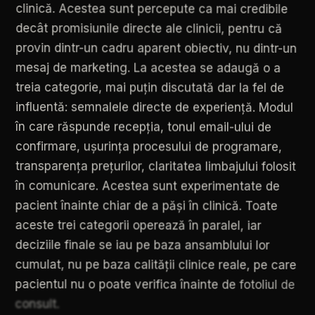
clinică.
Acestea
sunt
percepute
ca
mai
credibile
decât
promisiunile
directe
ale
clinicii,
pentru
că
provin
dintr-un
cadru
aparent
obiectiv,
nu
dintr-un
mesaj
de
marketing.
La
acestea
se
adaugă
o
a
treia
categorie,
mai
puțin
discutată
dar
la
fel
de
influentă:
semnalele
directe
de
experiență.
Modul
în
care
răspunde
recepția,
tonul
email-ului
de
confirmare,
ușurința
procesului
de
programare,
transparența
prețurilor,
claritatea
limbajului
folosit
în
comunicare.
Acestea
sunt
experimentate
de
pacient
înainte
chiar
de
a
păși
în
clinică.
Toate
aceste
trei
categorii
operează
în
paralel,
iar
deciziile
finale
se
iau
pe
baza
ansamblului
lor
cumulat,
nu
pe
baza
calității
clinice
reale,
pe
care
pacientul
nu
o
poate
verifica
înainte
de
fotoliul
de
consult.