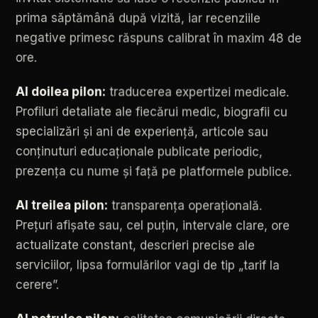
prima
săptămână
după
vizită,
iar
recenziile
negative
primesc
răspuns
calibrat
în
maxim
48
de
ore.
Al
doilea
pilon:
traducerea
expertizei
medicale.
Profiluri
detaliate
ale
fiecărui
medic,
biografii
cu
specializări
și
ani
de
experiență,
articole
sau
conținuturi
educaționale
publicate
periodic,
prezența
cu
nume
și
față
pe
platformele
publice.
Al
treilea
pilon:
transparența
operațională.
Prețuri
afișate
sau,
cel
puțin,
intervale
clare,
ore
actualizate
constant,
descrieri
precise
ale
serviciilor,
lipsa
formulărilor
vagi
de
tip
„tarif
la
cerere”.