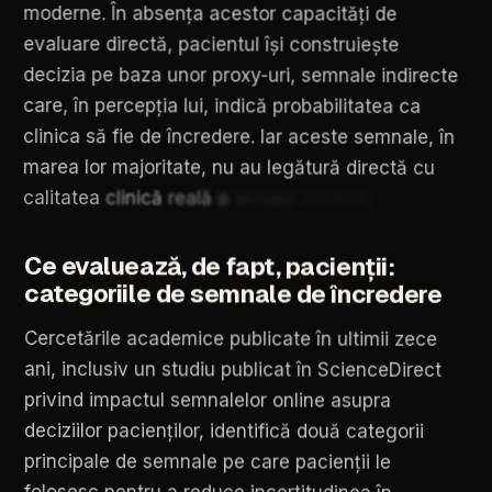
moderne.
În
absența
acestor
capacități
de
evaluare
directă,
pacientul
își
construiește
decizia
pe
baza
unor
proxy-uri,
semnale
indirecte
care,
în
percepția
lui,
indică
probabilitatea
ca
clinica
să
fie
de
încredere.
Iar
aceste
semnale,
în
marea
lor
majoritate,
nu
au
legătură
directă
cu
calitatea
clinică
reală
a
actului
medical.
Ce
evaluează,
de
fapt,
pacienții:
categoriile
de
semnale
de
încredere
Cercetările
academice
publicate
în
ultimii
zece
ani,
inclusiv
un
studiu
publicat
în
ScienceDirect
privind
impactul
semnalelor
online
asupra
deciziilor
pacienților,
identifică
două
categorii
principale
de
semnale
pe
care
pacienții
le
folosesc
pentru
a
reduce
incertitudinea
în