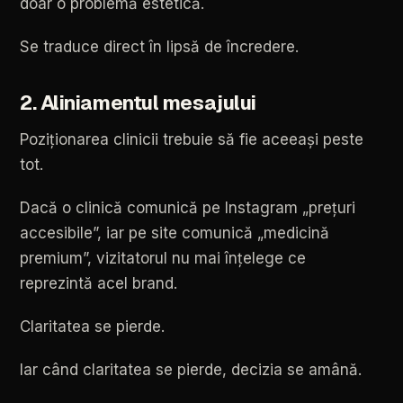
doar
o
problemă
estetică.
Se
traduce
direct
în
lipsă
de
încredere.
2.
Aliniamentul
mesajului
Poziționarea
clinicii
trebuie
să
fie
aceeași
peste
tot.
Dacă
o
clinică
comunică
pe
Instagram
„prețuri
accesibile”,
iar
pe
site
comunică
„medicină
premium”,
vizitatorul
nu
mai
înțelege
ce
reprezintă
acel
brand.
Claritatea
se
pierde.
Iar
când
claritatea
se
pierde,
decizia
se
amână.