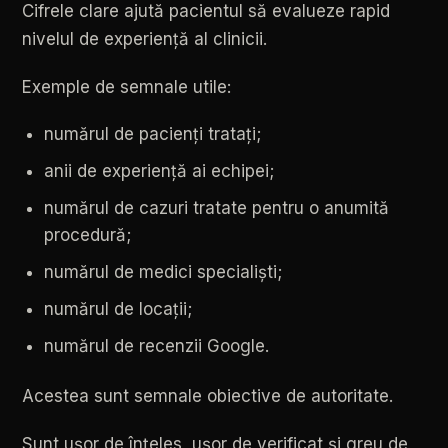
Cifrele
clare
ajută
pacientul
să
evalueze
rapid
nivelul
de
experiență
al
clinicii.
Exemple
de
semnale
utile:
numărul
de
pacienți
tratați;
anii
de
experiență
ai
echipei;
numărul
de
cazuri
tratate
pentru
o
anumită
procedură;
numărul
de
medici
specialiști;
numărul
de
locații;
numărul
de
recenzii
Google.
Acestea
sunt
semnale
obiective
de
autoritate.
Sunt
ușor
de
înțeles,
ușor
de
verificat
și
greu
de