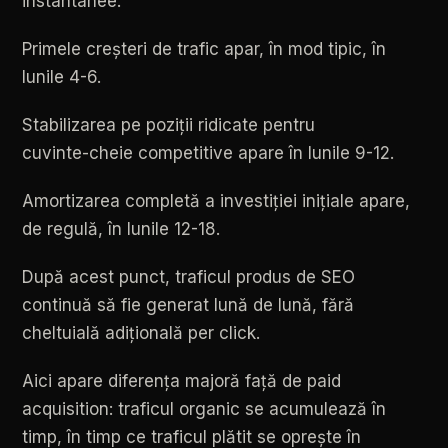
instantanee.
Primele
creșteri
de
trafic
apar,
în
mod
tipic,
în
lunile
4-6.
Stabilizarea
pe
poziții
ridicate
pentru
cuvinte-cheie
competitive
apare
în
lunile
9-12.
Amortizarea
completă
a
investiției
inițiale
apare,
de
regulă,
în
lunile
12-18.
După
acest
punct,
traficul
produs
de
SEO
continuă
să
fie
generat
lună
de
lună,
fără
cheltuială
adițională
per
click.
Aici
apare
diferența
majoră
față
de
paid
acquisition:
traficul
organic
se
acumulează
în
timp,
în
timp
ce
traficul
plătit
se
oprește
în