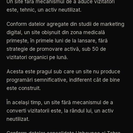
Un
site
fără
mecanismul
de
a
aduce
vizitatori
este,
tehnic,
un
activ
neutilizat.
Conform
datelor
agregate
din
studii
de
marketing
digital,
un
site
obișnuit
din
zona
medicală
primește,
în
primele
luni
de
la
lansare,
fără
strategie
de
promovare
activă,
sub
50
de
vizitatori
organici
pe
lună.
Acesta
este
pragul
sub
care
un
site
nu
produce
programări
semnificative,
indiferent
cât
de
bine
este
construit.
În
același
timp,
un
site
fără
mecanismul
de
a
converti
vizitatorii
este,
la
rândul
lui,
un
activ
neutilizat.