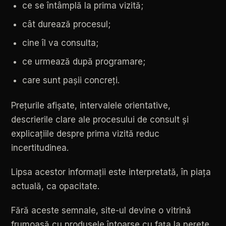
ce
se
întâmplă
la
prima
vizită;
cât
durează
procesul;
cine
îl
va
consulta;
ce
urmează
după
programare;
care
sunt
pașii
concreți.
Prețurile
afișate,
intervalele
orientative,
descrierile
clare
ale
procesului
de
consult
și
explicațiile
despre
prima
vizită
reduc
incertitudinea.
Lipsa
acestor
informații
este
interpretată,
în
piața
actuală,
ca
opacitate.
Fără
aceste
semnale,
site-ul
devine
o
vitrină
frumoasă
cu
produsele
întoarse
cu
fața
la
perete.