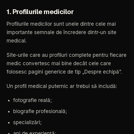
1.
Profilurile
medicilor
Profilurile
medicilor
sunt
unele
dintre
cele
mai
importante
semnale
de
încredere
dintr-un
site
medical.
Site-urile
care
au
profiluri
complete
pentru
fiecare
medic
convertesc
mai
bine
decât
cele
care
folosesc
pagini
generice
de
tip
„Despre
echipă”.
Un
profil
medical
puternic
ar
trebui
să
includă:
fotografie
reală;
biografie
profesională;
specializări;
ani
de
experiență;