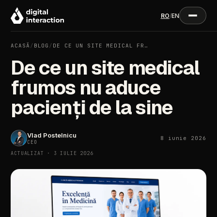
RO
/
EN
ACASĂ
/
BLOG
/
DE CE UN SITE MEDICAL FR…
De ce un site medical
frumos nu aduce
pacienți de la sine
Vlad Postelnicu
8 iunie 2026
CEO
ACTUALIZAT · 3 IULIE 2026