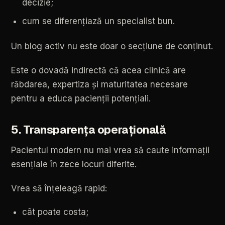
decizie;
cum
se
diferențiază
un
specialist
bun.
Un
blog
activ
nu
este
doar
o
secțiune
de
conținut.
Este
o
dovadă
indirectă
că
acea
clinică
are
răbdarea,
expertiza
și
maturitatea
necesare
pentru
a
educa
pacienții
potențiali.
5.
Transparența
operațională
Pacientul
modern
nu
mai
vrea
să
caute
informații
esențiale
în
zece
locuri
diferite.
Vrea
să
înțeleagă
rapid:
cât
poate
costa;