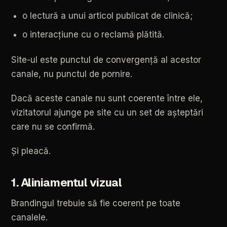
o
lectură
a
unui
articol
publicat
de
clinică;
o
interacțiune
cu
o
reclamă
plătită.
Site-ul
este
punctul
de
convergență
al
acestor
canale,
nu
punctul
de
pornire.
Dacă
aceste
canale
nu
sunt
coerente
între
ele,
vizitatorul
ajunge
pe
site
cu
un
set
de
așteptări
care
nu
se
confirmă.
Și
pleacă.
1.
Aliniamentul
vizual
Brandingul
trebuie
să
fie
coerent
pe
toate
canalele.