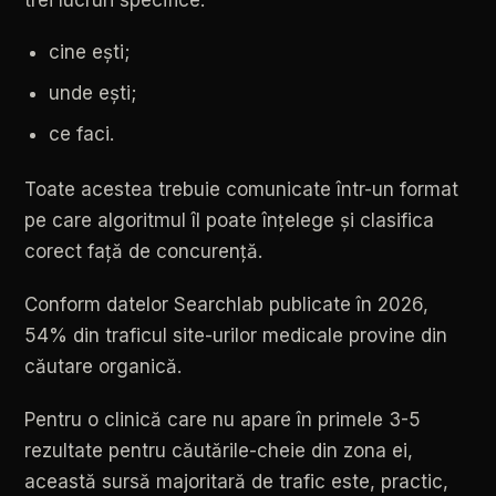
cine
ești;
unde
ești;
ce
faci.
Toate
acestea
trebuie
comunicate
într-un
format
pe
care
algoritmul
îl
poate
înțelege
și
clasifica
corect
față
de
concurență.
Conform
datelor
Searchlab
publicate
în
2026,
54%
din
traficul
site-urilor
medicale
provine
din
căutare
organică.
Pentru
o
clinică
care
nu
apare
în
primele
3-5
rezultate
pentru
căutările-cheie
din
zona
ei,
această
sursă
majoritară
de
trafic
este,
practic,