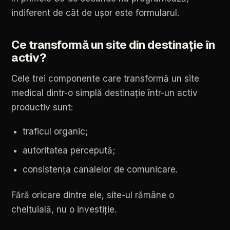
indiferent
de
cât
de
ușor
este
formularul.
Ce
transformă
un
site
din
destinație
în
activ?
Cele
trei
componente
care
transformă
un
site
medical
dintr-o
simplă
destinație
într-un
activ
productiv
sunt:
traficul
organic;
autoritatea
percepută;
consistența
canalelor
de
comunicare.
Fără
oricare
dintre
ele,
site-ul
rămâne
o
cheltuială,
nu
o
investiție.