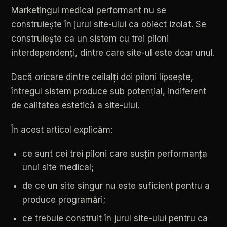
Marketingul
medical
performant
nu
se
construiește
în
jurul
site-ului
ca
obiect
izolat.
Se
construiește
ca
un
sistem
cu
trei
piloni
interdependenți,
dintre
care
site-ul
este
doar
unul.
Dacă
oricare
dintre
ceilalți
doi
piloni
lipsește,
întregul
sistem
produce
sub
potențial,
indiferent
de
calitatea
estetică
a
site-ului.
În
acest
articol
explicăm:
ce
sunt
cei
trei
piloni
care
susțin
performanța
unui
site
medical;
de
ce
un
site
singur
nu
este
suficient
pentru
a
produce
programări;
ce
trebuie
construit
în
jurul
site-ului
pentru
ca