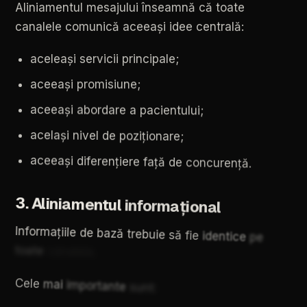
Aliniamentul
mesajului
înseamnă
că
toate
canalele
comunică
aceeași
idee
centrală:
aceleași
servicii
principale;
aceeași
promisiune;
aceeași
abordare
a
pacientului;
același
nivel
de
poziționare;
aceeași
diferențiere
față
de
concurență.
3.
Aliniamentul
informațional
Informațiile
de
bază
trebuie
să
fie
identice
pe
toate
canalele.
Cele
mai
importante
sunt: