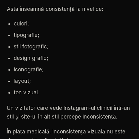
Asta
înseamnă
consistență
la
nivel
de:
culori;
tipografie;
stil
fotografic;
design
grafic;
iconografie;
layout;
ton
vizual.
Un
vizitator
care
vede
Instagram-ul
clinicii
într-un
stil
și
site-ul
în
alt
stil
percepe
inconsistență.
În
piața
medicală,
inconsistența
vizuală
nu
este