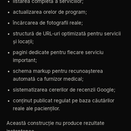
listarea
completă
a
serviciilor;
actualizarea
orelor
de
program;
încărcarea
de
fotografii
reale;
structură
de
URL-uri
optimizată
pentru
servicii
și
locații;
pagini
dedicate
pentru
fiecare
serviciu
important;
schema
markup
pentru
recunoașterea
automată
ca
furnizor
medical;
sistematizarea
cererilor
de
recenzii
Google;
conținut
publicat
regulat
pe
baza
căutărilor
reale
ale
pacienților.
Această
construcție
nu
produce
rezultate