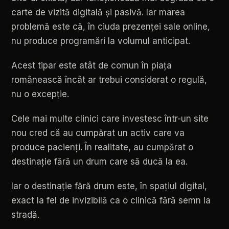
carte
de
vizită
digitală
și
pasivă.
Iar
marea
problemă
este
că,
în
ciuda
prezenței
sale
online,
nu
produce
programări
la
volumul
anticipat.
Acest
tipar
este
atât
de
comun
în
piața
românească
încât
ar
trebui
considerat
o
regulă,
nu
o
excepție.
Cele
mai
multe
clinici
care
investesc
într-un
site
nou
cred
că
au
cumpărat
un
activ
care
va
produce
pacienți.
În
realitate,
au
cumpărat
o
destinație
fără
un
drum
care
să
ducă
la
ea.
Iar
o
destinație
fără
drum
este,
în
spațiul
digital,
exact
la
fel
de
invizibilă
ca
o
clinică
fără
semn
la
stradă.