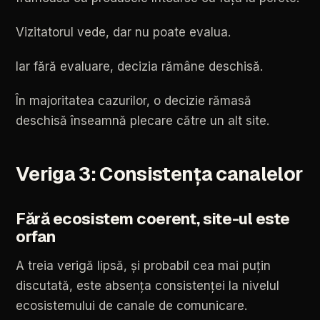
Vizitatorul
vede,
dar
nu
poate
evalua.
Iar
fără
evaluare,
decizia
rămâne
deschisă.
În
majoritatea
cazurilor,
o
decizie
rămasă
deschisă
înseamnă
plecare
către
un
alt
site.
Veriga
3:
Consistența
canalelor
Fără
ecosistem
coerent,
site-ul
este
orfan
A
treia
verigă
lipsă,
și
probabil
cea
mai
puțin
discutată,
este
absența
consistenței
la
nivelul
ecosistemului
de
canale
de
comunicare.