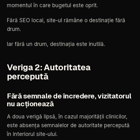
momentul
în
care
bugetul
este
oprit.
Fără
SEO
local,
site-ul
rămâne
o
destinație
fără
drum.
Iar
fără
un
drum,
destinația
este
inutilă.
Veriga
2:
Autoritatea
percepută
Fără
semnale
de
încredere,
vizitatorul
nu
acționează
A
doua
verigă
lipsă,
în
cazul
majorității
clinicilor,
este
absența
semnalelor
de
autoritate
percepută
în
interiorul
site-ului.