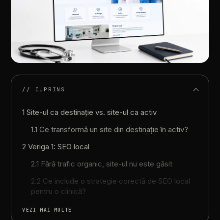
// CUPRINS
1 Site-ul ca destinație vs. site-ul ca activ
1.1 Ce transformă un site din destinație în activ?
2 Veriga 1: SEO local
2.1 Fără trafic organic, site-ul nu este găsit
2.2 Ce include o strategie corectă de SEO local
pentru o clinică?
VEZI MAI MULTE