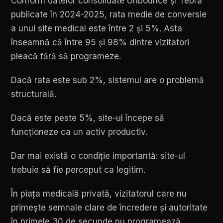
Conform
datelor
consolidate
Unbounce
și
Tebra
publicate
în
2024-2025,
rata
medie
de
conversie
a
unui
site
medical
este
între
2
și
5%.
Asta
înseamnă
că
între
95
și
98%
dintre
vizitatori
pleacă
fără
să
programeze.
Dacă
rata
este
sub
2%,
sistemul
are
o
problemă
structurală.
Dacă
este
peste
5%,
site-ul
începe
să
funcționeze
ca
un
activ
productiv.
Dar
mai
există
o
condiție
importantă:
site-ul
trebuie
să
fie
perceput
ca
legitim.
În
piața
medicală
privată,
vizitatorul
care
nu
primește
semnale
clare
de
încredere
și
autoritate
în
primele
30
de
secunde
nu
programează,