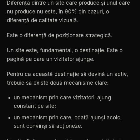
Diferența
dintre
un
site
care
produce
și
unul
care
nu
produce
nu
este,
în
90%
din
cazuri,
o
diferență
de
calitate
vizuală.
Este
o
diferență
de
poziționare
strategică.
Un
site
este,
fundamental,
o
destinație.
Este
o
pagină
pe
care
un
vizitator
ajunge.
Pentru
ca
această
destinație
să
devină
un
activ,
trebuie
să
existe
două
mecanisme
clare:
un
mecanism
prin
care
vizitatorii
ajung
constant
pe
site;
un
mecanism
prin
care,
odată
ajunși
acolo,
sunt
convinși
să
acționeze.