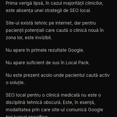
Prima
verigă
lipsă,
în
cazul
majorității
clinicilor,
este
absența
unei
strategii
de
SEO
local.
Site-ul
există
tehnic
pe
internet,
dar
pentru
pacienții
potențiali
care
caută
o
clinică
nouă
în
zona
lor,
este
invizibil.
Nu
apare
în
primele
rezultate
Google.
Nu
apare
suficient
de
sus
în
Local
Pack.
Nu
este
prezent
acolo
unde
pacientul
caută
activ
o
soluție.
SEO
local
pentru
o
clinică
medicală
nu
este
o
disciplină
tehnică
obscură.
Este,
în
esență,
modalitatea
prin
care
site-ul
comunică
Google
trei
lucruri
specifice: