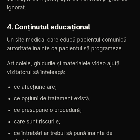
ignorat.
4.
Conținutul
educațional
Un
site
medical
care
educă
pacientul
comunică
autoritate
înainte
ca
pacientul
să
programeze.
Articolele,
ghidurile
și
materialele
video
ajută
vizitatorul
să
înțeleagă:
ce
afecțiune
are;
ce
opțiuni
de
tratament
există;
ce
presupune
o
procedură;
care
sunt
riscurile;
ce
întrebări
ar
trebui
să
pună
înainte
de