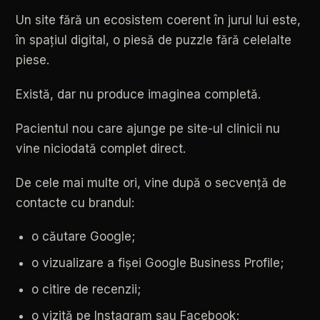
Un
site
fără
un
ecosistem
coerent
în
jurul
lui
este,
în
spațiul
digital,
o
piesă
de
puzzle
fără
celelalte
piese.
Există,
dar
nu
produce
imaginea
completă.
Pacientul
nou
care
ajunge
pe
site-ul
clinicii
nu
vine
niciodată
complet
direct.
De
cele
mai
multe
ori,
vine
după
o
secvență
de
contacte
cu
brandul:
o
căutare
Google;
o
vizualizare
a
fișei
Google
Business
Profile;
o
citire
de
recenzii;
o
vizită
pe
Instagram
sau
Facebook;