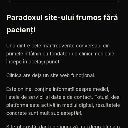
Paradoxul site-ului frumos fără
pacienți
Una dintre cele mai frecvente conversații din
primele întâlniri cu fondatori de clinici medicale
începe în același punct:
Clinica
are
deja
un
site
web
funcțional.
Este
online,
conține
informații
despre
medici,
listele
de
servicii
și
datele
de
contact.
Totuși,
deși
platforma
este
activă
în
mediul
digital,
rezultatele
concrete
sunt
mult
sub
așteptări.
Site-ul
există,
dar
funcționează
mai
degrabă
ca
o