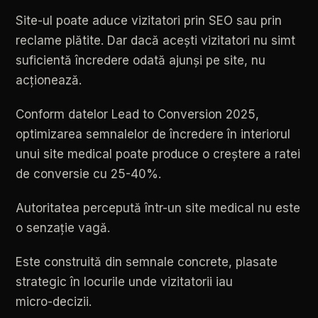
Site-ul
poate
aduce
vizitatori
prin
SEO
sau
prin
reclame
plătite.
Dar
dacă
acești
vizitatori
nu
simt
suficientă
încredere
odată
ajunși
pe
site,
nu
acționează.
Conform
datelor
Lead
to
Conversion
2025,
optimizarea
semnalelor
de
încredere
în
interiorul
unui
site
medical
poate
produce
o
creștere
a
ratei
de
conversie
cu
25-40%.
Autoritatea
percepută
într-un
site
medical
nu
este
o
senzație
vagă.
Este
construită
din
semnale
concrete,
plasate
strategic
în
locurile
unde
vizitatorii
iau
micro-decizii.