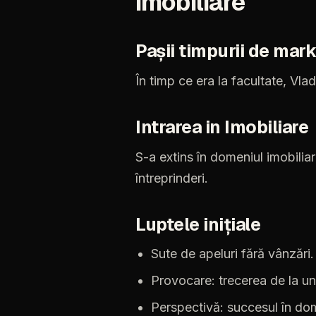
imobiliare
Pașii
timpurii
de
mark
În
timp
ce
era
la
facultate,
Vlad
Intrarea
in
Imobiliare
S-a
extins
în
domeniul
imobiliar
întreprinderi.
Luptele
inițiale
Sute
de
apeluri
fără
vânzări.
Provocare:
trecerea
de
la
un
Perspectivă:
succesul
în
dom