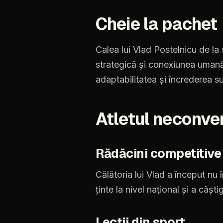
Cheie la pachet
Calea lui Vlad Postelnicu de la s
strategică și conexiunea uman
adaptabilitatea și încrederea 
Atletul neconven
Rădăcini competitive
Călătoria
lui
Vlad
a
început
nu
ținte
la
nivel
național
și
a
câști
Lecții
din
sport