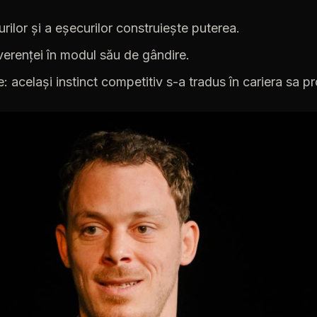
rilor
și
a
eșecurilor
construiește
puterea.
verenței
în
modul
său
de
gândire.
e:
același
instinct
competitiv
s-a
tradus
în
cariera
sa
pr