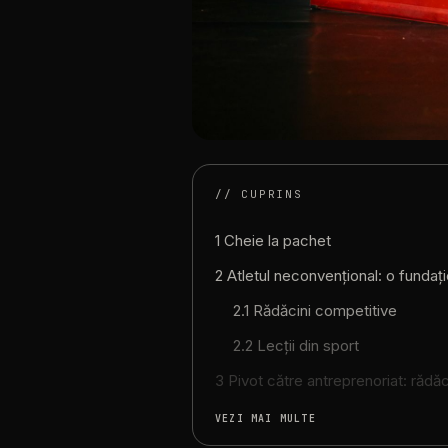
// CUPRINS
1 Cheie la pachet
2 Atletul neconvențional: o fundați
2.1 Rădăcini competitive
2.2 Lecții din sport
3 Pivot către antreprenoriat: rădăci
VEZI MAI MULTE