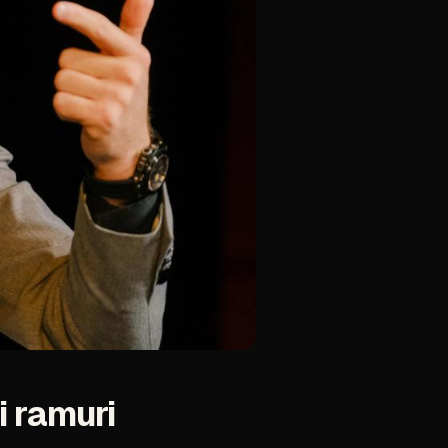
i
ramuri