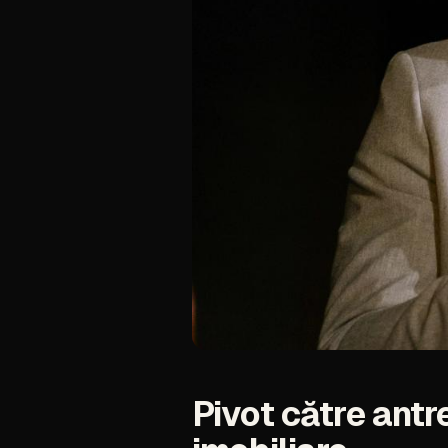
Pivot
către
antr