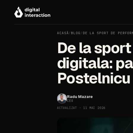
ACASĂ
/
BLOG
/
DE LA SPORT DE PERFOR
De la spor
digitala: pa
Postelnicu
Radu Mazare
CEO
ACTUALIZAT · 11 MAI 2026