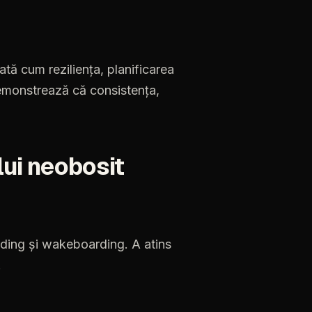
rată cum reziliența, planificarea
emonstrează că consistența,
lui neobosit
rding
și
wakeboarding.
A
atins
.