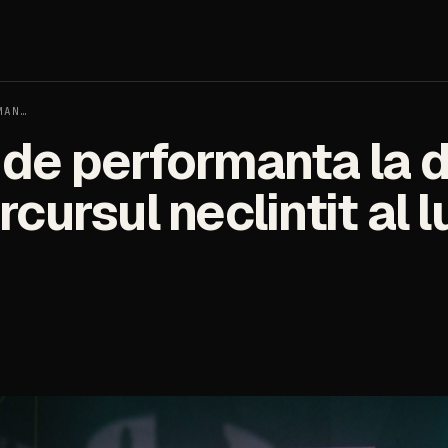
MAN…
t de performanta la
rcursul neclintit al l