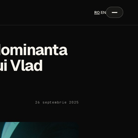
RO
/
EN
 dominanta
ui Vlad
26 septembrie 2025