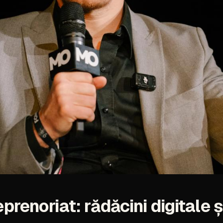
eprenoriat:
rădăcini
digitale
ș