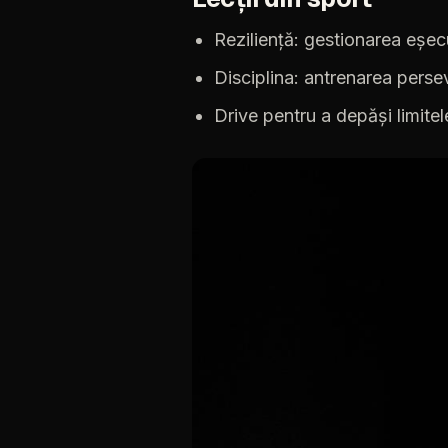
Reziliență:
gestionarea
eșecu
Disciplina:
antrenarea
perse
Drive
pentru
a
depăși
limitel