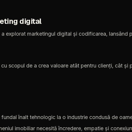
eting
digital
a
explorat
marketingul
digital
și
codificarea,
lansând
cu
scopul
de
a
crea
valoare
atât
pentru
clienți,
cât
și
fundal
înalt
tehnologic
la
o
industrie
condusă
de
oame
eniul
imobiliar
necesită
încredere,
empatie
și
conexiu