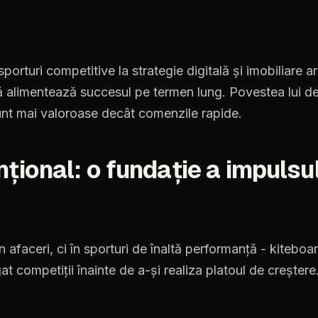
porturi competitive la strategie digitală și imobiliare a
ă alimentează succesul pe termen lung. Povestea lui d
sunt mai valoroase decât comenzile rapide.
țional: o fundație a impulsu
în
afaceri,
ci
în
sporturi
de
înaltă
performanță
-
kiteboa
gat
competiții
înainte
de
a-și
realiza
platoul
de
creștere