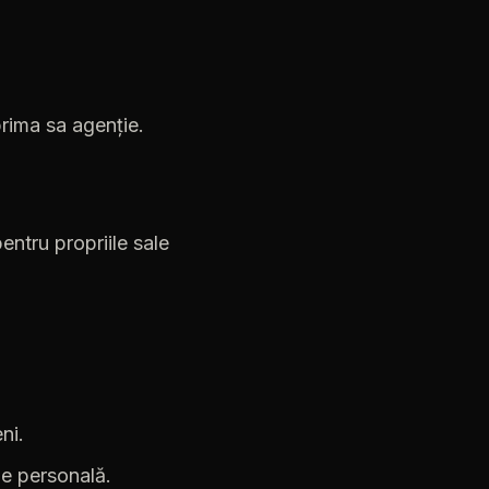
prima
sa
agenție.
pentru
propriile
sale
ni.
ne
personală.