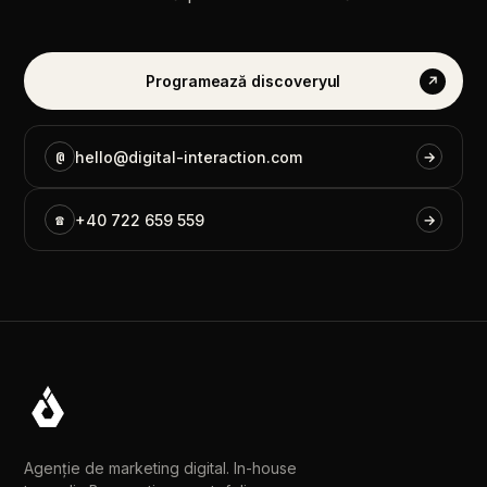
Programează
discoveryul
↗
@
hello@digital-interaction.com
→
☎
+40
722
659
559
→
Agenție de marketing digital. In-house