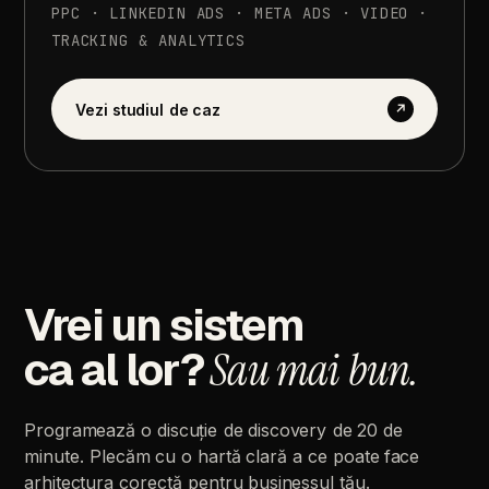
PPC
·
LINKEDIN
ADS
·
META
ADS
·
VIDEO
·
TRACKING
&
ANALYTICS
Vezi
studiul
de
caz
↗
Vrei
un
sistem
ca
al
lor?
Sau
mai
bun.
Programează
o
discuție
de
discovery
de
20
de
minute.
Plecăm
cu
o
hartă
clară
a
ce
poate
face
arhitectura
corectă
pentru
businessul
tău.