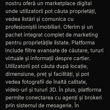
nostru
oferă
un
marketplace
digital
unde
utilizatorii
pot
căuta
proprietăți,
vedea
listări
și
comunica
cu
profesioniștii
imobiliari.
Oferim
și
un
pachet
integrat
complet
de
marketing
pentru
proprietățile
listate.
Platforma
include
filtre
avansate
de
căutare,
tururi
virtuale
și
informații
despre
cartier.
Utilizatorii
pot
căuta
după
locație,
dimensiune,
preț
și
facilități,
și
pot
vedea
fotografii
de
înaltă
calitate,
video-uri
și
tururi
3D.
În
plus,
platforma
permite
conectarea
cu
agenți
și
brokeri
prin
sistemul
de
mesagerie.
În