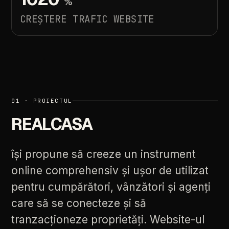
%
CREȘTERE
TRAFIC
WEBSITE
01
·
PROIECTUL
REALCASA
își
propune
să
creeze
un
instrument
online
comprehensiv
și
ușor
de
utilizat
pentru
cumpărători,
vânzători
și
agenți
care
să
se
conecteze
și
să
tranzacționeze
proprietăți.
Website-ul