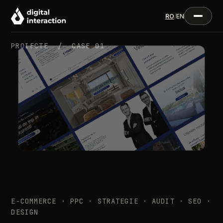
RO
/
EN
PROIECTE /
CASE 01
E-COMMERCE · PPC · STRATEGIE · AUDIT · SEO ·
DESIGN