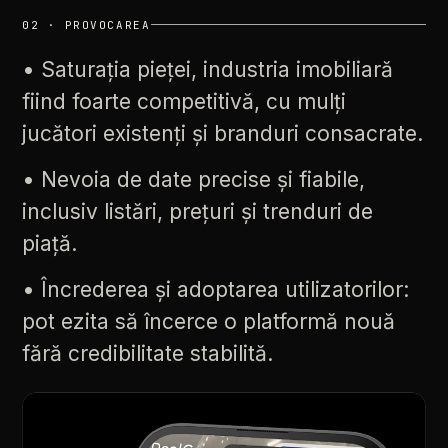
02
·
PROVOCAREA
•
Saturația
pieței,
industria
imobiliară
fiind
foarte
competitivă,
cu
mulți
jucători
existenți
și
branduri
consacrate.
•
Nevoia
de
date
precise
și
fiabile,
inclusiv
listări,
prețuri
și
trenduri
de
piață.
•
Încrederea
și
adoptarea
utilizatorilor:
pot
ezita
să
încerce
o
platformă
nouă
fără
credibilitate
stabilită.