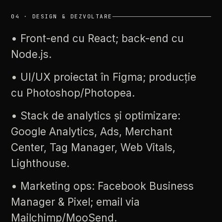
04
·
DESIGN
&
DEZVOLTARE
•
Front-end
cu
React;
back-end
cu
Node.js.
•
UI/UX
proiectat
în
Figma;
producție
cu
Photoshop/Photopea.
•
Stack
de
analytics
și
optimizare:
Google
Analytics,
Ads,
Merchant
Center,
Tag
Manager,
Web
Vitals,
Lighthouse.
•
Marketing
ops:
Facebook
Business
Manager
&
Pixel;
email
via
Mailchimp/MooSend.