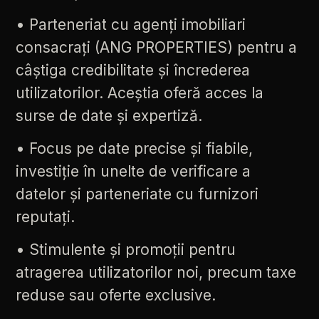
•
Parteneriat
cu
agenți
imobiliari
consacrați
(ANG
PROPERTIES)
pentru
a
câștiga
credibilitate
și
încrederea
utilizatorilor.
Aceștia
oferă
acces
la
surse
de
date
și
expertiză.
•
Focus
pe
date
precise
și
fiabile,
investiție
în
unelte
de
verificare
a
datelor
și
parteneriate
cu
furnizori
reputați.
•
Stimulente
și
promoții
pentru
atragerea
utilizatorilor
noi,
precum
taxe
reduse
sau
oferte
exclusive.