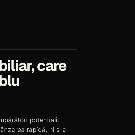
iliar, care
blu
mpărători
potențiali.
vânzarea
rapidă,
ni
s-a