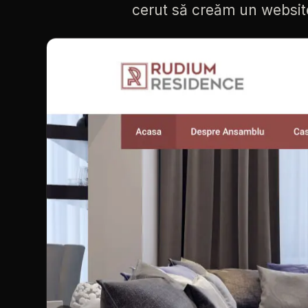
cerut
să
creăm
un
websit