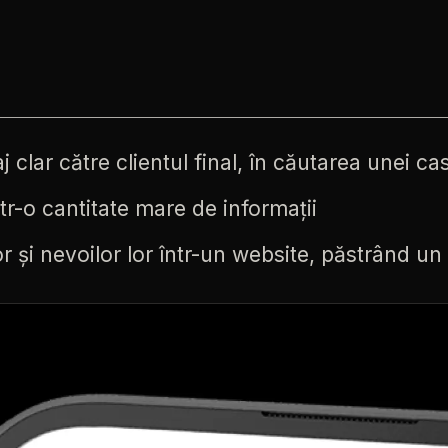
j
clar
către
clientul
final,
în
căutarea
unei
ca
tr-o
cantitate
mare
de
informații
or
și
nevoilor
lor
într-un
website,
păstrând
un