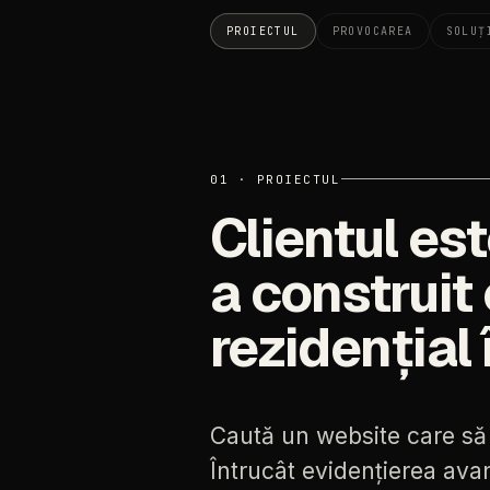
PROIECTUL
PROVOCAREA
SOLUȚ
01 · PROIECTUL
Clientul est
a construi
rezidențial 
Caută
un
website
care
să
Întrucât
evidențierea
avan