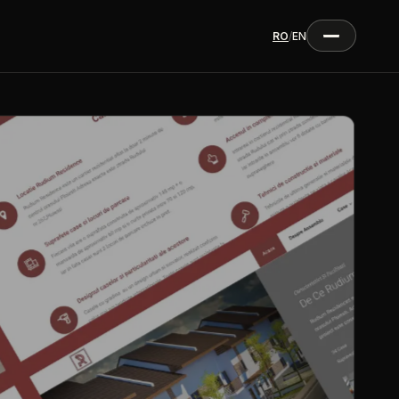
RO
/
EN