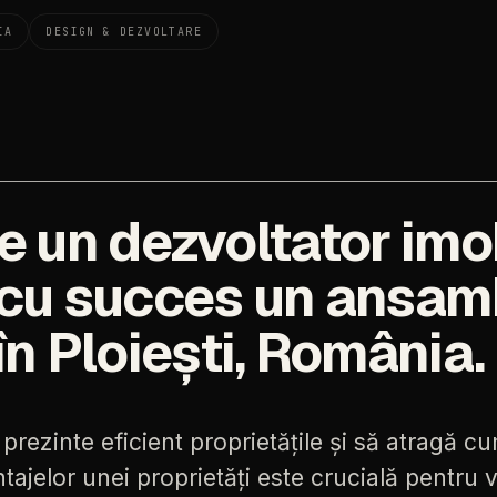
IA
DESIGN & DEZVOLTARE
e un dezvoltator imob
t cu succes un ansam
în Ploiești, România.
prezinte
eficient
proprietățile
și
să
atragă
cu
tajelor
unei
proprietăți
este
crucială
pentru