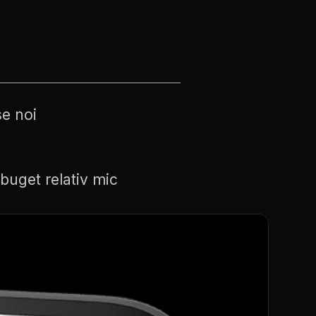
se
noi
buget
relativ
mic