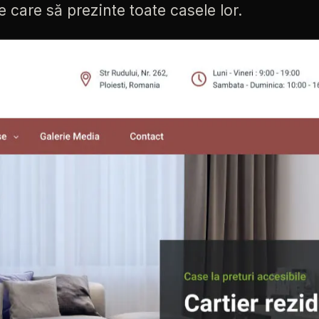
e
care
să
prezinte
toate
casele
lor.