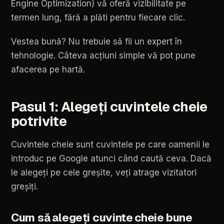
Engine
Optimization)
vă
oferă
vizibilitate
pe
termen
lung,
fără
a
plăti
pentru
fiecare
clic.
Vestea
bună?
Nu
trebuie
să
fii
un
expert
în
tehnologie.
Câteva
acțiuni
simple
vă
pot
pune
afacerea
pe
hartă.
Pasul
1:
Alegeți
cuvintele
cheie
potrivite
Cuvintele
cheie
sunt
cuvintele
pe
care
oamenii
le
introduc
pe
Google
atunci
când
caută
ceva.
Dacă
le
alegeți
pe
cele
greșite,
veți
atrage
vizitatori
greșiți.
Cum
să
alegeți
cuvinte
cheie
bune