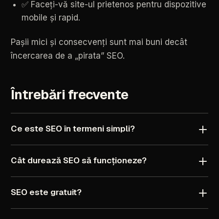
✅
Faceți-vă
site-ul
prietenos
pentru
dispozitive
mobile
și
rapid.
Pașii
mici
și
consecvenți
sunt
mai
buni
decât
încercarea
de
a
„pirata”
SEO.
Întrebări
frecvente
Ce
este
SEO
în
termeni
simpli?
Cât
durează
SEO
să
funcționeze?
SEO
este
gratuit?