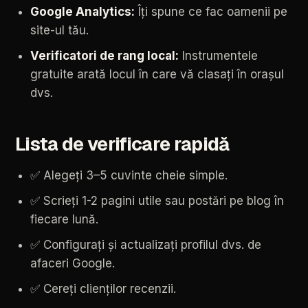
Google
Analytics:
Îți
spune
ce
fac
oamenii
pe
site-ul
tău.
Verificatori
de
rang
local:
Instrumentele
gratuite
arată
locul
în
care
vă
clasați
în
orașul
dvs.
Lista
de
verificare
rapidă
✅
Alegeți
3–5
cuvinte
cheie
simple.
✅
Scrieți
1-2
pagini
utile
sau
postări
pe
blog
în
fiecare
lună.
✅
Configurați
și
actualizați
profilul
dvs.
de
afaceri
Google.
✅
Cereți
clienților
recenzii.