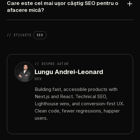
Care
este
cel
mai
ușor
câștig
SEO
pentru
o
afacere
mică?
//
ETICHETE
SEO
//
DESPRE
AUTOR
Lungu
Andrei-Leonard
DEV
Building
fast,
accessible
products
with
Next.js
and
React.
Technical
SEO,
Lighthouse
wins,
and
conversion-first
UX.
Clean
code,
fewer
regressions,
happier
users.