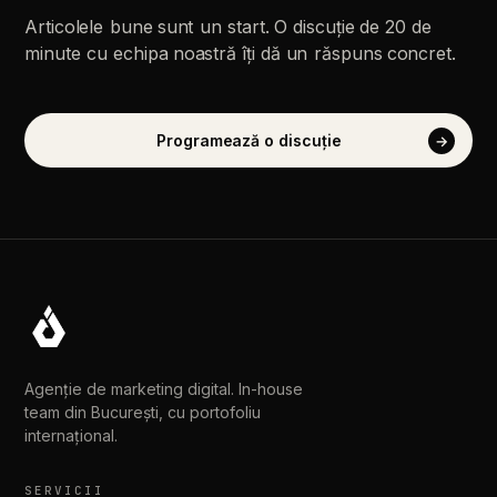
Articolele
bune
sunt
un
start.
O
discuție
de
20
de
minute
cu
echipa
noastră
îți
dă
un
răspuns
concret.
Programează
o
discuție
→
Agenție de marketing digital. In-house
team din București, cu portofoliu
internațional.
SERVICII