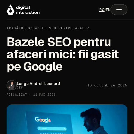
RO
/
EN
ACASĂ
/
BLOG
/
BAZELE SEO PENTRU AFACER…
Bazele SEO pentru
afaceri mici: fii gasit
pe Google
Lungu Andrei-Leonard
13 octombrie 2025
DEV
ACTUALIZAT · 11 MAI 2026