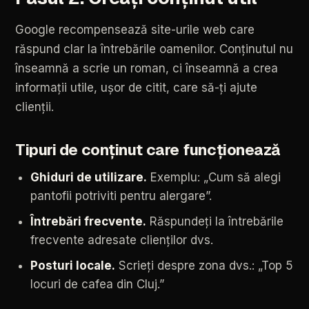
Google
recompensează
site-urile
web
care
răspund
clar
la
întrebările
oamenilor.
Conținutul
nu
înseamnă
a
scrie
un
roman,
ci
înseamnă
a
crea
informații
utile,
ușor
de
citit,
care
să-ți
ajute
clienții.
Tipuri
de
conținut
care
funcționează
Ghiduri
de
utilizare.
Exemplu:
„Cum
să
alegi
pantofii
potriviti
pentru
alergare”.
Întrebări
frecvente.
Răspundeți
la
întrebările
frecvente
adresate
clienților
dvs.
Posturi
locale.
Scrieți
despre
zona
dvs.:
„Top
5
locuri
de
cafea
din
Cluj.”