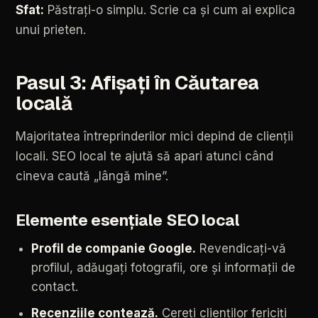
Sfat:
Păstrați-o
simplu.
Scrie
ca
și
cum
ai
explica
unui
prieten.
Pasul
3:
Afișați
în
Căutarea
locală
Majoritatea
întreprinderilor
mici
depind
de
clienții
locali.
SEO
local
te
ajută
să
apari
atunci
când
cineva
caută
„lângă
mine”.
Elemente
esențiale
SEO
local
Profil
de
companie
Google.
Revendicați-vă
profilul,
adăugați
fotografii,
ore
și
informații
de
contact.
Recenziile
contează.
Cereți
clienților
fericiți