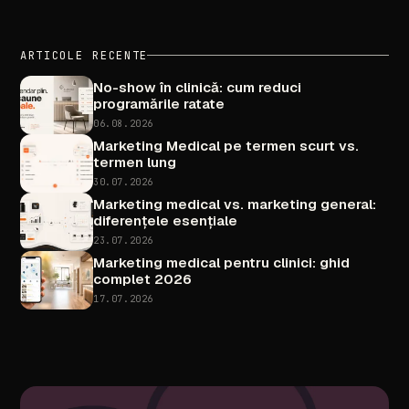
ARTICOLE
RECENTE
No-show
în
clinică:
cum
reduci
programările
ratate
06.08.2026
Marketing
Medical
pe
termen
scurt
vs.
termen
lung
30.07.2026
Marketing
medical
vs.
marketing
general:
diferențele
esențiale
23.07.2026
Marketing
medical
pentru
clinici:
ghid
complet
2026
17.07.2026