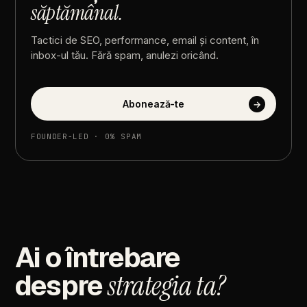
săptămânal.
Tactici
de
SEO,
performance,
email
și
content,
în
inbox-ul
tău.
Fără
spam,
anulezi
oricând.
Abonează-te
→
FOUNDER-LED
·
0%
SPAM
Ai
o
întrebare
despre
strategia
ta?