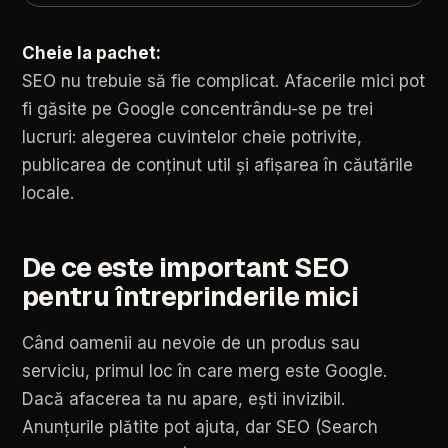
Cheie la pachet:
SEO nu trebuie să fie complicat. Afacerile mici pot
fi găsite pe Google concentrându-se pe trei
lucruri: alegerea cuvintelor cheie potrivite,
publicarea de conținut util și afișarea în căutările
locale.
De
ce
este
important
SEO
pentru
întreprinderile
mici
Când
oamenii
au
nevoie
de
un
produs
sau
serviciu,
primul
loc
în
care
merg
este
Google.
Dacă
afacerea
ta
nu
apare,
ești
invizibil.
Anunțurile
plătite
pot
ajuta,
dar
SEO
(Search