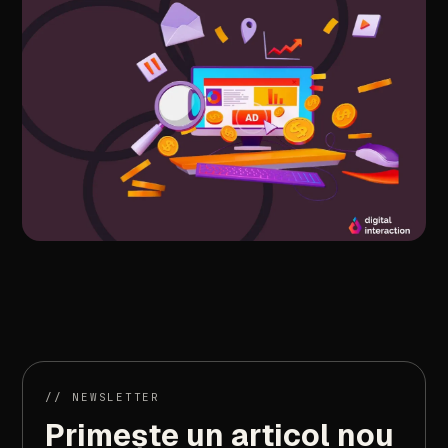
//
ARTICOLUL
URMĂTOR
De
la
clickuri
la
clienti:
ghid
PPC,
CRO
si
lead
generation
//
NEWSLETTER
Primește
un
articol
nou