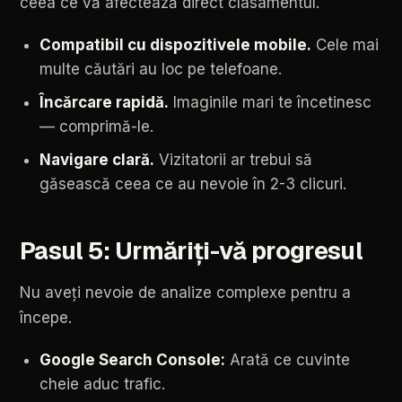
ceea
ce
vă
afectează
direct
clasamentul.
Compatibil
cu
dispozitivele
mobile.
Cele
mai
multe
căutări
au
loc
pe
telefoane.
Încărcare
rapidă.
Imaginile
mari
te
încetinesc
—
comprimă-le.
Navigare
clară.
Vizitatorii
ar
trebui
să
găsească
ceea
ce
au
nevoie
în
2-3
clicuri.
Pasul
5:
Urmăriți-vă
progresul
Nu
aveți
nevoie
de
analize
complexe
pentru
a
începe.
Google
Search
Console:
Arată
ce
cuvinte
cheie
aduc
trafic.