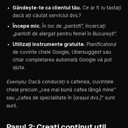
Gândește-te
ca
clientul
tău.
Ce
ar
fi
tu
tastați
dacă
ați
căutat
serviciul
dvs.?
Începe
mic.
În
loc
de
„pantofi”,
încercați
„pantofi
de
alergat
pentru
femei
în
București”.
Utilizați
instrumente
gratuite.
Planificatorul
de
cuvinte
cheie
Google,
Ubersuggest
sau
chiar
completarea
automată
Google
vă
pot
ajuta.
Exemplu:
Dacă
conduceți
o
cafenea,
cuvintele
cheie
precum
„cea
mai
bună
cafea
lângă
mine”
sau
„cafea
de
specialitate
în
[orașul
dvs.]”
sunt
aurii.
Pasul
2:
Creați
conținut
util