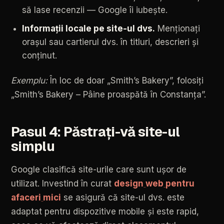
să
lase
recenzii
—
Google
îi
iubește.
Informații
locale
pe
site-ul
dvs.
Menționați
orașul
sau
cartierul
dvs.
în
titluri,
descrieri
și
conținut.
Exemplu:
În
loc
de
doar
„Smith’s
Bakery”,
folosiți
„Smith’s
Bakery
–
Pâine
proaspătă
în
Constanța”.
Pasul
4:
Păstrați-vă
site-ul
simplu
Google
clasifică
site-urile
care
sunt
ușor
de
utilizat.
Investind
în
curat
design
web
pentru
afaceri
mici
se
asigură
că
site-ul
dvs.
este
adaptat
pentru
dispozitive
mobile
și
este
rapid,