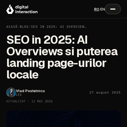
RO
/
EN
ACASĂ
/
BLOG
/
SEO IN 2025: AI OVERVIEW…
SEO in 2025: AI
Overviews si puterea
landing page-urilor
locale
Vlad Postelnicu
27 august 2025
CEO
ACTUALIZAT · 11 MAI 2026