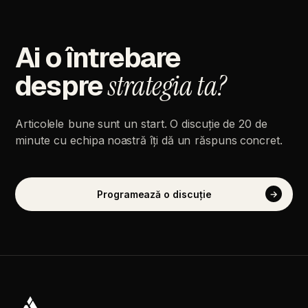
Ai
o
întrebare
despre
strategia
ta?
Articolele
bune
sunt
un
start.
O
discuție
de
20
de
minute
cu
echipa
noastră
îți
dă
un
răspuns
concret.
Programează
o
discuție
→