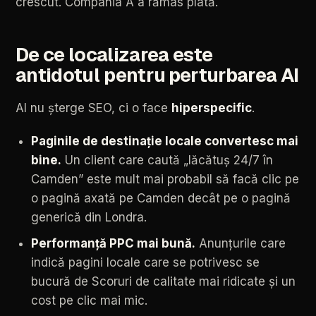
crescut.
Compania
A
a
rămas
plată.
De
ce
localizarea
este
antidotul
pentru
perturbarea
AI
AI
nu
șterge
SEO,
ci
o
face
hiperspecific
.
Paginile
de
destinație
locale
convertesc
mai
bine.
Un
client
care
caută
„lăcătuș
24/7
în
Camden”
este
mult
mai
probabil
să
facă
clic
pe
o
pagină
axată
pe
Camden
decât
pe
o
pagină
generică
din
Londra.
Performanță
PPC
mai
bună.
Anunțurile
care
indică
pagini
locale
care
se
potrivesc
se
bucură
de
Scoruri
de
calitate
mai
ridicate
și
un
cost
pe
clic
mai
mic.