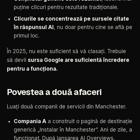
puține
clicuri
pentru
rezultate
tradiționale.
Clicurile
se
concentrează
pe
sursele
citate
în
răspunsul
AI
,
nu
doar
pentru
cine
se
află
pe
primul
loc.
În
2025,
nu
este
suficient
să
vă
clasați.
Trebuie
să
devii
sursa
Google
are
suficientă
încredere
pentru
a
funcționa.
Povestea
a
două
afaceri
Luați
două
companii
de
servicii
din
Manchester.
Compania
A
a
construit
o
pagină
de
destinație
generică
„Instalar
în
Manchester”.
Ani
de
zile,
a
funcționat.
După
lansarea
AI
Overviews,