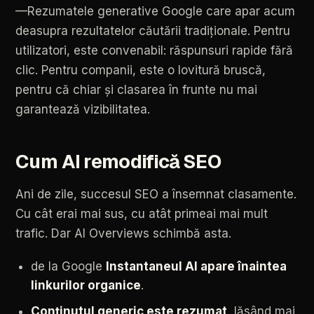
—Rezumatele
generative
Google
care
apar
acum
deasupra
rezultatelor
căutării
tradiționale.
Pentru
utilizatori,
este
convenabil:
răspunsuri
rapide
fără
clic.
Pentru
companii,
este
o
lovitură
bruscă,
pentru
că
chiar
și
clasarea
în
frunte
nu
mai
garantează
vizibilitatea.
Cum
AI
remodifică
SEO
Ani
de
zile,
succesul
SEO
a
însemnat
clasamente.
Cu
cât
erai
mai
sus,
cu
atât
primeai
mai
mult
trafic.
Dar
AI
Overviews
schimbă
asta.
de
la
Google
Instantaneul
AI
apare
înaintea
linkurilor
organice
.
Conținutul
generic
este
rezumat
,
lăsând
mai