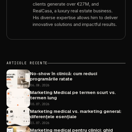
clients
generate
over
€27M,
and
RealCasa,
a
luxury
real
estate
business.
His
diverse
expertise
allows
him
to
deliver
innovative
solutions
and
impactful
results.
ARTICOLE
RECENTE
No-show
în
clinică:
cum
reduci
programările
ratate
06.08.2026
Marketing
Medical
pe
termen
scurt
vs.
termen
lung
30.07.2026
Marketing
medical
vs.
marketing
general:
diferențele
esențiale
23.07.2026
Marketing
medical
pentru
clinici:
ghid