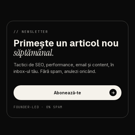
Developer
website
Zanzibar
2025
|
SEO,
design
si
integrare
de
marketing
//
NEWSLETTER
Primește
un
articol
nou
săptămânal.
Tactici
de
SEO,
performance,
email
și
content,
în
inbox-ul
tău.
Fără
spam,
anulezi
oricând.
Abonează-te
→
FOUNDER-LED
·
0%
SPAM