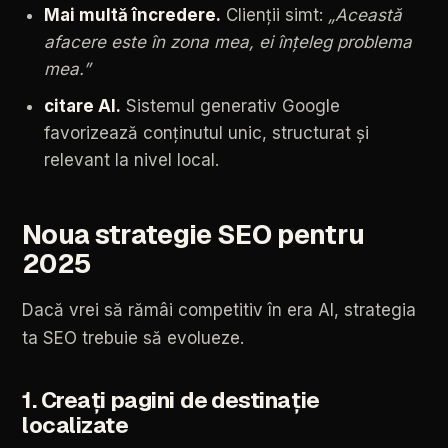
Mai
multă
încredere.
Clienții
simt:
„Această
afacere
este
în
zona
mea,
ei
înțeleg
problema
mea.”
citare
AI.
Sistemul
generativ
Google
favorizează
conținutul
unic,
structurat
și
relevant
la
nivel
local.
Noua
strategie
SEO
pentru
2025
Dacă
vrei
să
rămâi
competitiv
în
era
AI,
strategia
ta
SEO
trebuie
să
evolueze.
1.
Creați
pagini
de
destinație
localizate