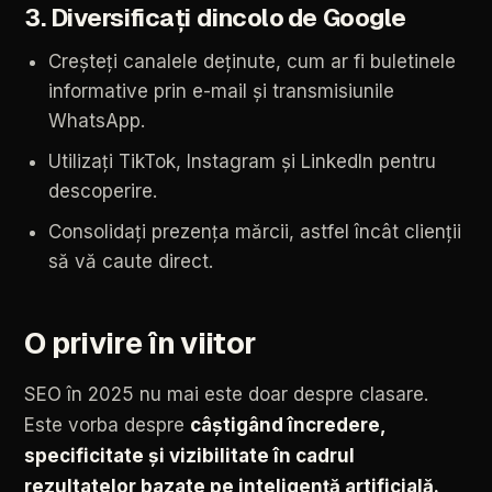
3.
Diversificați
dincolo
de
Google
Creșteți
canalele
deținute,
cum
ar
fi
buletinele
informative
prin
e-mail
și
transmisiunile
WhatsApp.
Utilizați
TikTok,
Instagram
și
LinkedIn
pentru
descoperire.
Consolidați
prezența
mărcii,
astfel
încât
clienții
să
vă
caute
direct.
O
privire
în
viitor
SEO
în
2025
nu
mai
este
doar
despre
clasare.
Este
vorba
despre
câștigând
încredere,
specificitate
și
vizibilitate
în
cadrul
rezultatelor
bazate
pe
inteligență
artificială.