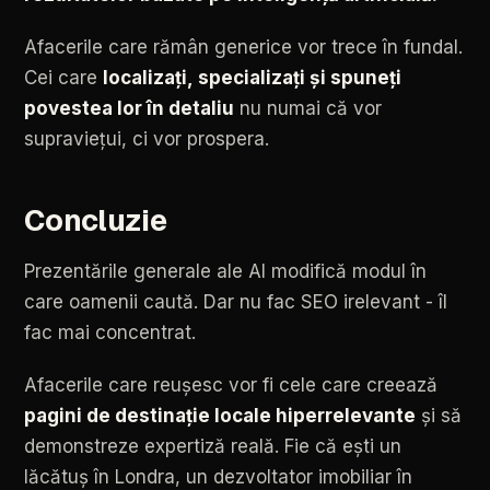
Afacerile
care
rămân
generice
vor
trece
în
fundal.
Cei
care
localizați,
specializați
și
spuneți
povestea
lor
în
detaliu
nu
numai
că
vor
supraviețui,
ci
vor
prospera.
Concluzie
Prezentările
generale
ale
AI
modifică
modul
în
care
oamenii
caută.
Dar
nu
fac
SEO
irelevant
-
îl
fac
mai
concentrat.
Afacerile
care
reușesc
vor
fi
cele
care
creează
pagini
de
destinație
locale
hiperrelevante
și
să
demonstreze
expertiză
reală.
Fie
că
ești
un
lăcătuș
în
Londra,
un
dezvoltator
imobiliar
în