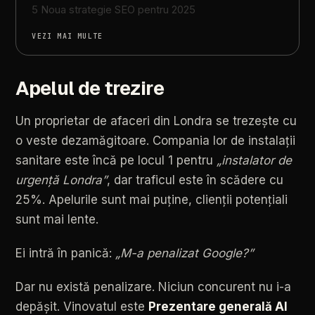
5 Noua strategie SEO pentru 2025
VEZI MAI MULTE
Apelul de trezire
Un
proprietar
de
afaceri
din
Londra
se
trezește
cu
o
veste
dezamăgitoare.
Compania
lor
de
instalații
sanitare
este
încă
pe
locul
1
pentru
„instalator
de
urgență
Londra”
,
dar
traficul
este
în
scădere
cu
25%.
Apelurile
sunt
mai
puține,
clienții
potențiali
sunt
mai
lente.
Ei
intră
în
panică:
„M-a
penalizat
Google?”
Dar
nu
există
penalizare.
Niciun
concurent
nu
i-a
depășit.
Vinovatul
este
Prezentare
generală
AI