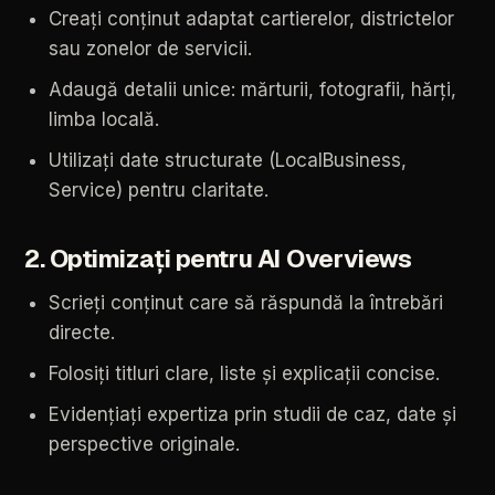
Creați
conținut
adaptat
cartierelor,
districtelor
sau
zonelor
de
servicii.
Adaugă
detalii
unice:
mărturii,
fotografii,
hărți,
limba
locală.
Utilizați
date
structurate
(LocalBusiness,
Service)
pentru
claritate.
2.
Optimizați
pentru
AI
Overviews
Scrieți
conținut
care
să
răspundă
la
întrebări
directe.
Folosiți
titluri
clare,
liste
și
explicații
concise.
Evidențiați
expertiza
prin
studii
de
caz,
date
și
perspective
originale.