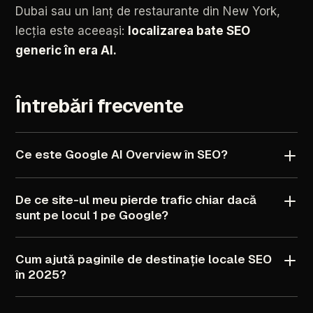
Dubai
sau
un
lanț
de
restaurante
din
New
York,
lecția
este
aceeași:
localizarea
bate
SEO
generic
în
era
AI.
Întrebări
frecvente
Ce
este
Google
AI
Overview
în
SEO?
De
ce
site-ul
meu
pierde
trafic
chiar
dacă
sunt
pe
locul
1
pe
Google?
Cum
ajută
paginile
de
destinație
locale
SEO
în
2025?