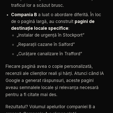
traficul
lor
a
scăzut
brusc.
Compania
B
a
luat
o
abordare
diferită.
În
loc
de
o
pagină
largă,
au
construit
pagini
de
destinație
locale
specifice
:
„Instalar
de
urgență
în
Stockport”
„Reparații
cazane
în
Salford”
„Curăţare
canalizare
în
Trafford”
Fiecare
pagină
avea
o
copie
personalizată,
recenzii
ale
clienților
reali
și
hărți.
Atunci
când
IA
Google
a
generat
răspunsuri,
aceste
pagini
aveau
semnalele
locale
și
relevanța
necesară
pentru
a
fi
citate
mai
des.
Rezultatul?
Volumul
apelurilor
companiei
B
a