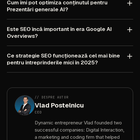
Cum
îmi
pot
optimiza
conținutul
pentru
Prezentări
generale
AI?
Este
SEO
încă
important
în
era
Google
AI
Overviews?
Ce
strategie
SEO
funcționează
cel
mai
bine
pentru
întreprinderile
mici
în
2025?
//
DESPRE
AUTOR
Vlad
Postelnicu
CEO
Dynamic
entrepreneur
Vlad
founded
two
successful
companies:
Digital
Interaction,
a
marketing
and
coding
firm
that
helped