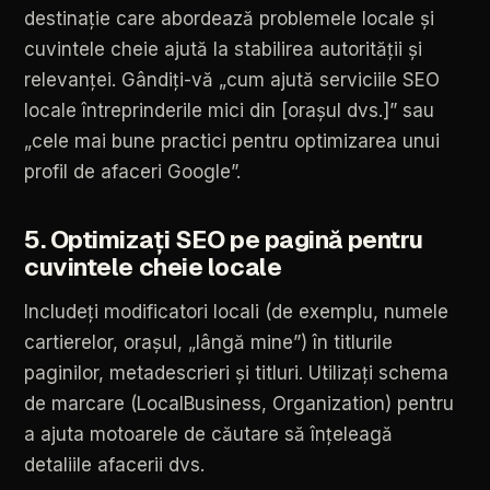
destinație
care
abordează
problemele
locale
și
cuvintele
cheie
ajută
la
stabilirea
autorității
și
relevanței.
Gândiți-vă
„cum
ajută
serviciile
SEO
locale
întreprinderile
mici
din
[orașul
dvs.]”
sau
„cele
mai
bune
practici
pentru
optimizarea
unui
profil
de
afaceri
Google”.
5.
Optimizați
SEO
pe
pagină
pentru
cuvintele
cheie
locale
Includeți
modificatori
locali
(de
exemplu,
numele
cartierelor,
orașul,
„lângă
mine”)
în
titlurile
paginilor,
metadescrieri
și
titluri.
Utilizați
schema
de
marcare
(LocalBusiness,
Organization)
pentru
a
ajuta
motoarele
de
căutare
să
înțeleagă
detaliile
afacerii
dvs.