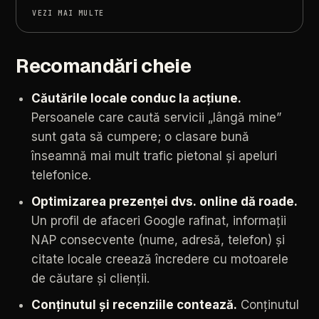
VEZI MAI MULTE
Recomandări cheie
Căutările
locale
conduc
la
acțiune.
Persoanele
care
caută
servicii
„lângă
mine”
sunt
gata
să
cumpere;
o
clasare
bună
înseamnă
mai
mult
trafic
pietonal
și
apeluri
telefonice.
Optimizarea
prezenței
dvs.
online
dă
roade.
Un
profil
de
afaceri
Google
rafinat,
informații
NAP
consecvente
(nume,
adresă,
telefon)
și
citate
locale
creează
încredere
cu
motoarele
de
căutare
și
clienții.
Conținutul
și
recenziile
contează.
Conținutul