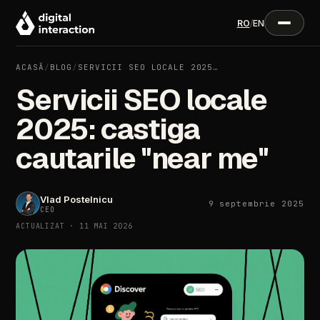
RO
/
EN
ACASĂ
/
BLOG
/
SERVICII SEO LOCALE 2025…
Servicii SEO locale
2025: castiga
cautarile "near me"
Vlad Postelnicu
9 septembrie 2025
CEO
ACTUALIZAT · 11 MAI 2026