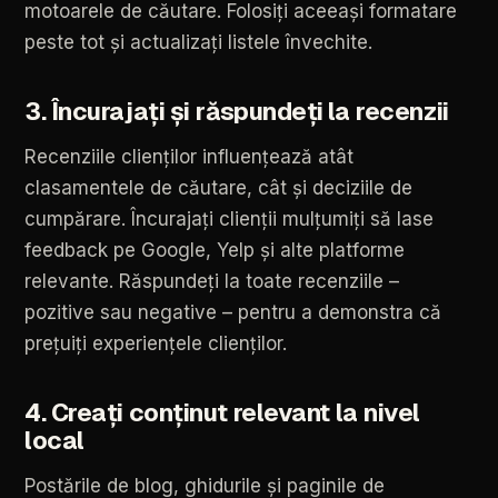
motoarele
de
căutare.
Folosiți
aceeași
formatare
peste
tot
și
actualizați
listele
învechite.
3.
Încurajați
și
răspundeți
la
recenzii
Recenziile
clienților
influențează
atât
clasamentele
de
căutare,
cât
și
deciziile
de
cumpărare.
Încurajați
clienții
mulțumiți
să
lase
feedback
pe
Google,
Yelp
și
alte
platforme
relevante.
Răspundeți
la
toate
recenziile
–
pozitive
sau
negative
–
pentru
a
demonstra
că
prețuiți
experiențele
clienților.
4.
Creați
conținut
relevant
la
nivel
local
Postările
de
blog,
ghidurile
și
paginile
de