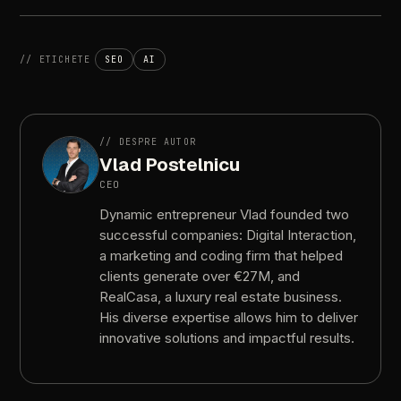
//
ETICHETE
SEO
AI
//
DESPRE
AUTOR
Vlad
Postelnicu
CEO
Dynamic
entrepreneur
Vlad
founded
two
successful
companies:
Digital
Interaction,
a
marketing
and
coding
firm
that
helped
clients
generate
over
€27M,
and
RealCasa,
a
luxury
real
estate
business.
His
diverse
expertise
allows
him
to
deliver
innovative
solutions
and
impactful
results.