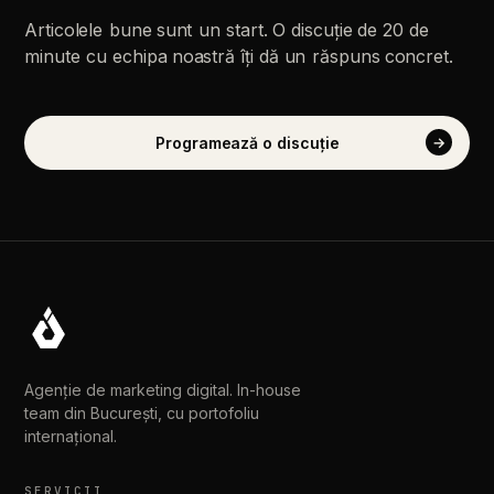
Articolele
bune
sunt
un
start.
O
discuție
de
20
de
minute
cu
echipa
noastră
îți
dă
un
răspuns
concret.
Programează
o
discuție
→
Agenție de marketing digital. In-house
team din București, cu portofoliu
internațional.
SERVICII