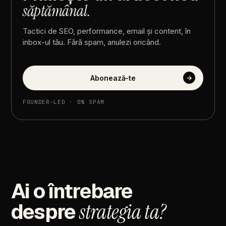
săptămânal.
Tactici
de
SEO,
performance,
email
și
content,
în
inbox-ul
tău.
Fără
spam,
anulezi
oricând.
Abonează-te
→
FOUNDER-LED
·
0%
SPAM
Ai
o
întrebare
despre
strategia
ta?