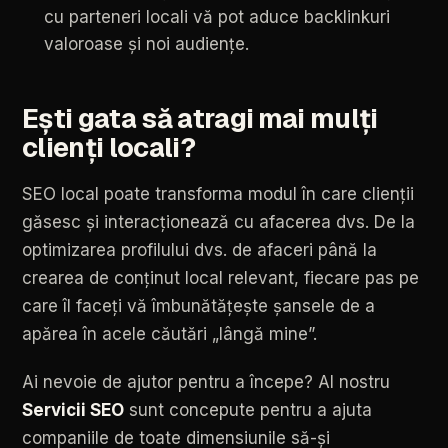
cu
parteneri
locali
vă
pot
aduce
backlinkuri
valoroase
și
noi
audiențe.
Ești
gata
să
atragi
mai
mulți
clienți
locali?
SEO
local
poate
transforma
modul
în
care
clienții
găsesc
și
interacționează
cu
afacerea
dvs.
De
la
optimizarea
profilului
dvs.
de
afaceri
până
la
crearea
de
conținut
local
relevant,
fiecare
pas
pe
care
îl
faceți
vă
îmbunătățește
șansele
de
a
apărea
în
acele
căutări
„lângă
mine”.
Ai
nevoie
de
ajutor
pentru
a
începe?
Al
nostru
Servicii
SEO
sunt
concepute
pentru
a
ajuta
companiile
de
toate
dimensiunile
să-și