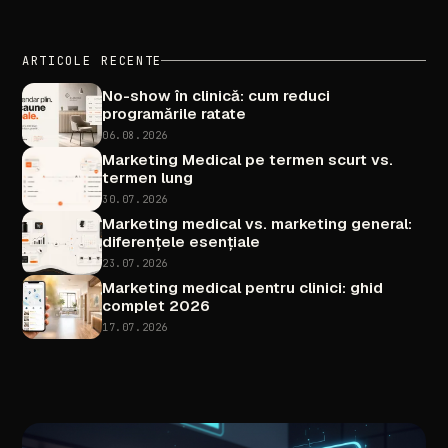
ARTICOLE
RECENTE
No-show
în
clinică:
cum
reduci
programările
ratate
06.08.2026
Marketing
Medical
pe
termen
scurt
vs.
termen
lung
30.07.2026
Marketing
medical
vs.
marketing
general:
diferențele
esențiale
23.07.2026
Marketing
medical
pentru
clinici:
ghid
complet
2026
17.07.2026