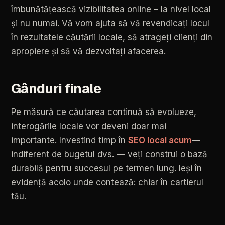
îmbunătățească
vizibilitatea
online
–
la
nivel
local
și
nu
numai.
Vă
vom
ajuta
să
vă
revendicați
locul
în
rezultatele
căutării
locale,
să
atrageți
clienți
din
apropiere
și
să
vă
dezvoltați
afacerea.
Gânduri
finale
Pe
măsură
ce
căutarea
continuă
să
evolueze,
interogările
locale
vor
deveni
doar
mai
importante.
Investind
timp
în
SEO
local
acum
—
indiferent
de
bugetul
dvs.
—
veți
construi
o
bază
durabilă
pentru
succesul
pe
termen
lung.
Ieși
în
evidență
acolo
unde
contează:
chiar
în
cartierul
tău.