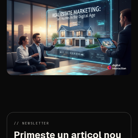
//
ARTICOLUL
URMĂTOR
Marketing
imobiliar:
vinde
locuinte
in
era
digitala
//
NEWSLETTER
Primește
un
articol
nou