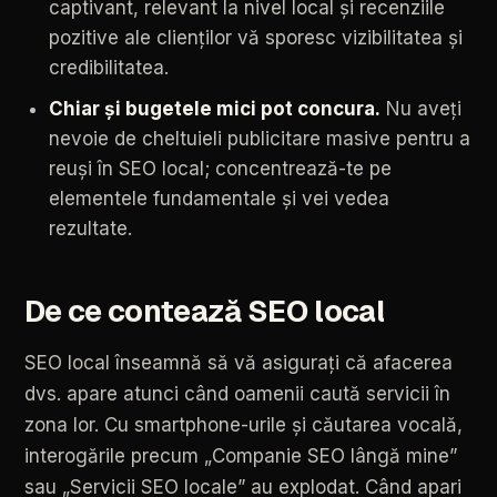
captivant,
relevant
la
nivel
local
și
recenziile
pozitive
ale
clienților
vă
sporesc
vizibilitatea
și
credibilitatea.
Chiar
și
bugetele
mici
pot
concura.
Nu
aveți
nevoie
de
cheltuieli
publicitare
masive
pentru
a
reuși
în
SEO
local;
concentrează-te
pe
elementele
fundamentale
și
vei
vedea
rezultate.
De
ce
contează
SEO
local
SEO
local
înseamnă
să
vă
asigurați
că
afacerea
dvs.
apare
atunci
când
oamenii
caută
servicii
în
zona
lor.
Cu
smartphone-urile
și
căutarea
vocală,
interogările
precum
„Companie
SEO
lângă
mine”
sau
„Servicii
SEO
locale”
au
explodat.
Când
apari