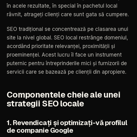
în
acele
rezultate,
în
special
în
pachetul
local
râvnit,
atrageți
clienți
care
sunt
gata
să
cumpere.
SEO
tradițional
se
concentrează
pe
clasarea
unui
site
la
nivel
global.
SEO
local
restrânge
domeniul,
acordând
prioritate
relevanței,
proximității
și
proeminenței.
Acest
lucru
îl
face
un
instrument
puternic
pentru
întreprinderile
mici
și
furnizorii
de
servicii
care
se
bazează
pe
clienții
din
apropiere.
Componentele
cheie
ale
unei
strategii
SEO
locale
1.
Revendicați
și
optimizați-vă
profilul
de
companie
Google