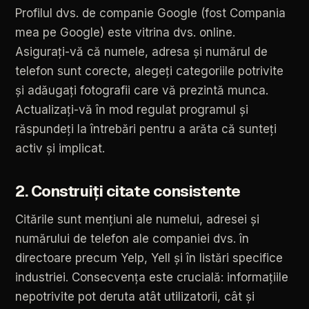
Profilul
dvs.
de
companie
Google
(fost
Compania
mea
pe
Google)
este
vitrina
dvs.
online.
Asigurați-vă
că
numele,
adresa
și
numărul
de
telefon
sunt
corecte,
alegeți
categoriile
potrivite
și
adăugați
fotografii
care
vă
prezintă
munca.
Actualizați-vă
în
mod
regulat
programul
și
răspundeți
la
întrebări
pentru
a
arăta
că
sunteți
activ
și
implicat.
2.
Construiți
citate
consistente
Citările
sunt
mențiuni
ale
numelui,
adresei
și
numărului
de
telefon
ale
companiei
dvs.
în
directoare
precum
Yelp,
Yell
și
în
listări
specifice
industriei.
Consecvența
este
crucială:
informațiile
nepotrivite
pot
deruta
atât
utilizatorii,
cât
și