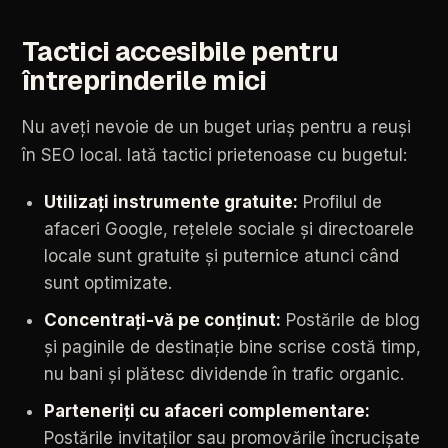
Tactici
accesibile
pentru
întreprinderile
mici
Nu
aveți
nevoie
de
un
buget
uriaș
pentru
a
reuși
în
SEO
local.
Iată
tactici
prietenoase
cu
bugetul:
Utilizați
instrumente
gratuite:
Profilul
de
afaceri
Google,
rețelele
sociale
și
directoarele
locale
sunt
gratuite
și
puternice
atunci
când
sunt
optimizate.
Concentrați-vă
pe
conținut:
Postările
de
blog
și
paginile
de
destinație
bine
scrise
costă
timp,
nu
bani
și
plătesc
dividende
în
trafic
organic.
Parteneriți
cu
afaceri
complementare:
Postările
invitaților
sau
promovările
încrucișate