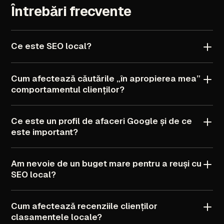
Întrebări
frecvente
Ce
este
SEO
local?
Cum
afectează
căutările
„în
apropierea
mea”
comportamentul
clienților?
Ce
este
un
profil
de
afaceri
Google
și
de
ce
este
important?
Am
nevoie
de
un
buget
mare
pentru
a
reuși
cu
SEO
local?
Cum
afectează
recenziile
clienților
clasamentele
locale?