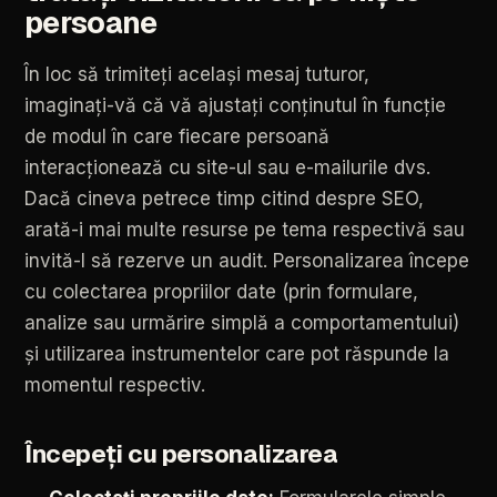
persoane
În
loc
să
trimiteți
același
mesaj
tuturor,
imaginați-vă
că
vă
ajustați
conținutul
în
funcție
de
modul
în
care
fiecare
persoană
interacționează
cu
site-ul
sau
e-mailurile
dvs.
Dacă
cineva
petrece
timp
citind
despre
SEO,
arată-i
mai
multe
resurse
pe
tema
respectivă
sau
invită-l
să
rezerve
un
audit.
Personalizarea
începe
cu
colectarea
propriilor
date
(prin
formulare,
analize
sau
urmărire
simplă
a
comportamentului)
și
utilizarea
instrumentelor
care
pot
răspunde
la
momentul
respectiv.
Începeți
cu
personalizarea