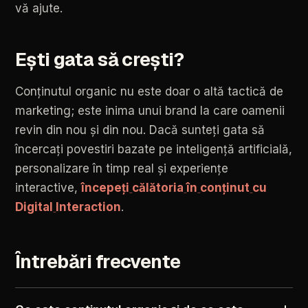
vă
ajute.
Ești
gata
să
crești?
Conținutul
organic
nu
este
doar
o
altă
tactică
de
marketing;
este
inima
unui
brand
la
care
oamenii
revin
din
nou
și
din
nou.
Dacă
sunteți
gata
să
încercați
povestiri
bazate
pe
inteligență
artificială,
personalizare
în
timp
real
și
experiențe
interactive,
începeți
călătoria
în
conținut
cu
Digital
Interaction
.
Întrebări
frecvente