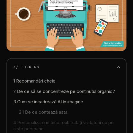
// CUPRINS
1 Recomandări cheie
2 De ce să se concentreze pe conținutul organic?
3 Cum se încadrează AI în imagine
3.1 De ce contează asta
4 Personalizare în timp real: tratați vizitatorii ca pe
niște persoane