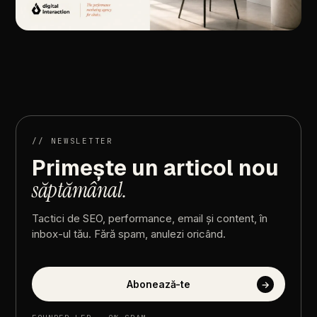
//
ARTICOLUL
URMĂTOR
No-show
în
clinică:
cum
reduci
programările
ratate
//
NEWSLETTER
Primește
un
articol
nou
săptămânal.
Tactici
de
SEO,
performance,
email
și
content,
în
inbox-ul
tău.
Fără
spam,
anulezi
oricând.
Abonează-te
→