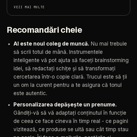
VEZI MAI MULTE
Recomandări cheie
AI
este
noul
coleg
de
muncă.
Nu
mai
trebuie
să
scrii
totul
de
mână.
Instrumentele
inteligente
vă
pot
ajuta
să
faceți
brainstorming
idei,
să
redactați
schițe
și
să
transformați
cercetarea
într-o
copie
clară.
Trucul
este
să
ții
un
om
la
curent
pentru
a
te
asigura
că
tonul
este
autentic.
Personalizarea
depășește
un
prenume.
Gândiți-vă
să
vă
adaptați
conținutul
în
funcție
de
ceea
ce
face
cineva
în
timp
real
-
ce
pagini
vizitează,
ce
produse
se
uită
sau
cât
timp
stau