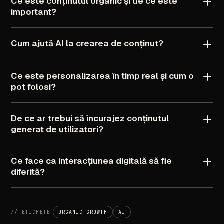
Ce
este
conținutul
organic
și
de
ce
este
important?
Cum
ajută
AI
la
crearea
de
conținut?
Ce
este
personalizarea
în
timp
real
și
cum
o
pot
folosi?
De
ce
ar
trebui
să
încurajez
conținutul
generat
de
utilizatori?
Ce
face
ca
interacțiunea
digitală
să
fie
diferită?
//
ETICHETE
ORGANIC
GROWTH
AI