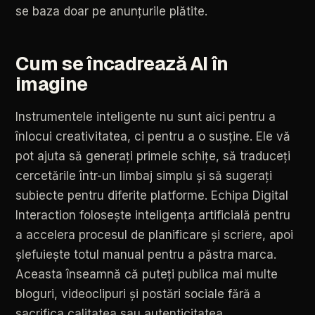
se
baza
doar
pe
anunțurile
plătite.
Cum
se
încadrează
AI
în
imagine
Instrumentele
inteligente
nu
sunt
aici
pentru
a
înlocui
creativitatea,
ci
pentru
a
o
susține.
Ele
vă
pot
ajuta
să
generați
primele
schițe,
să
traduceți
cercetările
într-un
limbaj
simplu
și
să
sugerați
subiecte
pentru
diferite
platforme.
Echipa
Digital
Interaction
folosește
inteligența
artificială
pentru
a
accelera
procesul
de
planificare
și
scriere,
apoi
șlefuiește
totul
manual
pentru
a
păstra
marca.
Aceasta
înseamnă
că
puteți
publica
mai
multe
bloguri,
videoclipuri
și
postări
sociale
fără
a
sacrifica
calitatea
sau
autenticitatea.