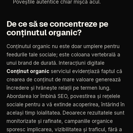
Poveștile
autentice
chiar
mișcă
acul.
De
ce
să
se
concentreze
pe
conținutul
organic?
Conținutul
organic
nu
este
doar
umplere
pentru
feedurile
tale
sociale;
este
coloana
vertebrală
a
unui
brand
de
durată.
Interacțiuni
digitale
Conținut
organic
serviciul
evidențiază
faptul
că
crearea
de
conținut
de
mare
valoare
generează
încredere
și
hrănește
relații
pe
termen
lung.
Abordarea
lor
îmbină
SEO,
povestirea
și
rețelele
sociale
pentru
a
vă
extinde
acoperirea,
întărind
în
același
timp
loialitatea.
Deoarece
rezultatele
sunt
monitorizate
și
rafinate,
campaniile
organice
sporesc
implicarea,
vizibilitatea
și
traficul,
fără
a