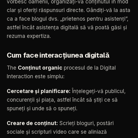
vorbesc
oamenii,
organizați-vă
conținutul
în
mod
clar
și
oferiți
răspunsuri
directe.
Gândiți-vă
la
asta
ca
a
face
blogul
dvs.
„prietenos
pentru
asistenți”,
astfel
încât
asistența
digitală
să
vă
poată
găsi
și
rezuma
expertiza.
Cum
face
interacțiunea
digitală
The
Conținut
organic
procesul
de
la
Digital
Interaction
este
simplu:
Cercetare
și
planificare:
Înțelegeți-vă
publicul,
concurenții
și
piața,
astfel
încât
să
știți
ce
să
spuneți
și
unde
să
o
spuneți.
Creare
de
conținut:
Scrieți
bloguri,
postări
sociale
și
scripturi
video
care
se
aliniază