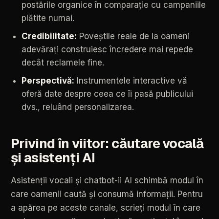
postările
organice
în
comparație
cu
campaniile
plătite
numai.
Credibilitate:
Poveștile
reale
de
la
oameni
adevărați
construiesc
încredere
mai
repede
decât
reclamele
fine.
Perspectivă:
Instrumentele
interactive
vă
oferă
date
despre
ceea
ce
îi
pasă
publicului
dvs.,
reluând
personalizarea.
Privind
în
viitor:
căutare
vocală
și
asistenți
AI
Asistenții
vocali
și
chatbot-ii
AI
schimbă
modul
în
care
oamenii
caută
și
consumă
informații.
Pentru
a
apărea
pe
aceste
canale,
scrieți
modul
în
care