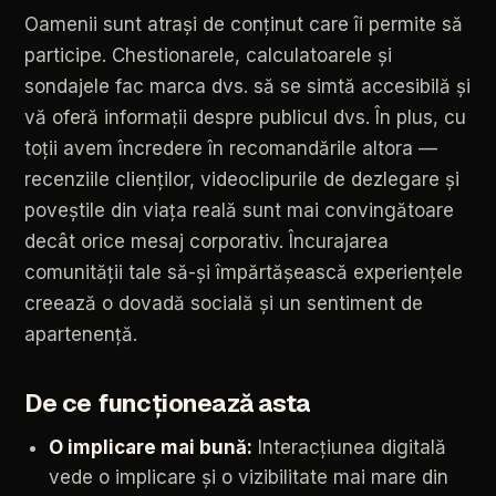
Oamenii
sunt
atrași
de
conținut
care
îi
permite
să
participe.
Chestionarele,
calculatoarele
și
sondajele
fac
marca
dvs.
să
se
simtă
accesibilă
și
vă
oferă
informații
despre
publicul
dvs.
În
plus,
cu
toții
avem
încredere
în
recomandările
altora
—
recenziile
clienților,
videoclipurile
de
dezlegare
și
poveștile
din
viața
reală
sunt
mai
convingătoare
decât
orice
mesaj
corporativ.
Încurajarea
comunității
tale
să-și
împărtășească
experiențele
creează
o
dovadă
socială
și
un
sentiment
de
apartenență.
De
ce
funcționează
asta
O
implicare
mai
bună:
Interacțiunea
digitală
vede
o
implicare
și
o
vizibilitate
mai
mare
din