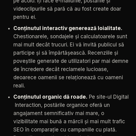
pe
acolo.
Îți
face
e-mailurile,
postările
și
videoclipurile
să
pară
că
au
fost
create
doar
pentru
ei.
Conținutul
interactiv
generează
loialitate.
Chestionarele,
sondajele
și
calculatoarele
sunt
mai
mult
decât
trucuri.
Ei
vă
invită
publicul
să
participe
și
să
împărtășească.
Recenziile
și
poveștile
generate
de
utilizatori
par
mai
demne
de
încredere
decât
reclamele
lucioase,
deoarece
oamenii
se
relaționează
cu
oameni
reali.
Conținutul
organic
dă
roade.
Pe
site-ul
Digital
Interaction,
postările
organice
oferă
un
angajament
semnificativ
mai
mare,
o
vizibilitate
mai
bună
a
mărcii
și
mai
mult
trafic
SEO
în
comparație
cu
campaniile
cu
plată.