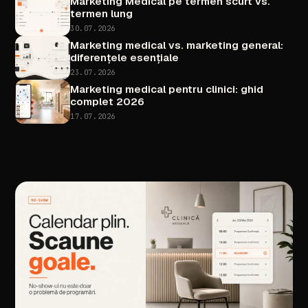
Marketing
Medical
pe
termen
scurt
vs.
termen
lung
30.07.2026
Marketing
medical
vs.
marketing
general:
diferențele
esențiale
23.07.2026
Marketing
medical
pentru
clinici:
ghid
complet
2026
17.07.2026