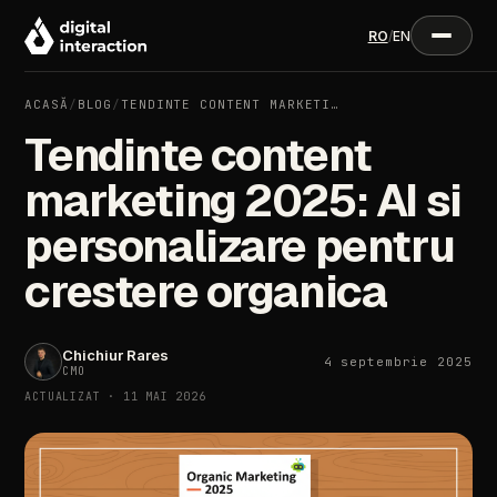
RO
/
EN
ACASĂ
/
BLOG
/
TENDINTE CONTENT MARKETI…
Tendinte content
marketing 2025: AI si
personalizare pentru
crestere organica
Chichiur Rares
4 septembrie 2025
CMO
ACTUALIZAT · 11 MAI 2026