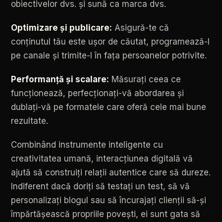
obiectivelor
dvs.
și
sună
ca
marca
dvs.
Optimizare
și
publicare:
Asigură-te
că
conținutul
tău
este
ușor
de
căutat,
programează-l
pe
canale
și
trimite-l
în
fața
persoanelor
potrivite.
Performanță
și
scalare:
Măsurați
ceea
ce
funcționează,
perfecționați-vă
abordarea
și
dublați-vă
pe
formatele
care
oferă
cele
mai
bune
rezultate.
Combinând
instrumente
inteligente
cu
creativitatea
umană,
interacțiunea
digitală
vă
ajută
să
construiți
relații
autentice
care
să
dureze.
Indiferent
dacă
doriți
să
testați
un
test,
să
vă
personalizați
blogul
sau
să
încurajați
clienții
să-și
împărtășească
propriile
povești,
ei
sunt
gata
să