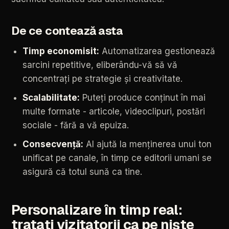
De
ce
contează
asta
Timp
economisit:
Automatizarea
gestionează
sarcini
repetitive,
eliberându-vă
să
vă
concentrați
pe
strategie
și
creativitate.
Scalabilitate:
Puteți
produce
conținut
în
mai
multe
formate
-
articole,
videoclipuri,
postări
sociale
-
fără
a
vă
epuiza.
Consecvență:
AI
ajută
la
menținerea
unui
ton
unificat
pe
canale,
în
timp
ce
editorii
umani
se
asigură
că
totul
sună
ca
tine.
Personalizare
în
timp
real:
tratați
vizitatorii
ca
pe
niște