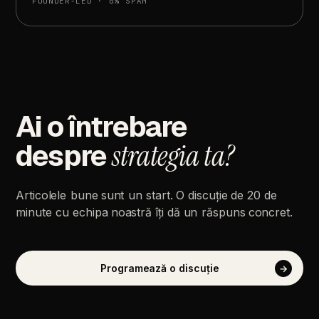
FOUNDER-LED
·
0%
SPAM
Ai
o
întrebare
despre
strategia
ta?
Articolele
bune
sunt
un
start.
O
discuție
de
20
de
minute
cu
echipa
noastră
îți
dă
un
răspuns
concret.
Programează
o
discuție
→