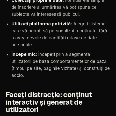
Colectați
propriile
date:
Formularele
simple
de
înscriere
și
urmărirea
vă
pot
spune
ce
subiecte
vă
interesează
publicul.
Utilizați
platforma
potrivită:
Alegeți
sisteme
care
vă
permit
să
personalizați
conținutul
fără
a
avea
nevoie
de
cantități
uriașe
de
date
personale.
Începe
mic:
Începeți
prin
a
segmenta
utilizatorii
pe
baza
comportamentelor
de
bază
(timpul
pe
site,
paginile
vizitate)
și
construiți
de
acolo.
Faceți
distracție:
conținut
interactiv
și
generat
de
utilizatori