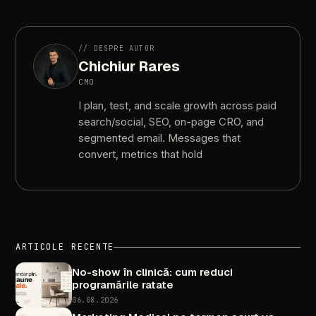
//
DESPRE
AUTOR
Chichiur
Rares
CMO
I
plan,
test,
and
scale
growth
across
paid
search/social,
SEO,
on-page
CRO,
and
segmented
email.
Messages
that
convert,
metrics
that
hold
ARTICOLE
RECENTE
No-show
în
clinică:
cum
reduci
programările
ratate
06.08.2026