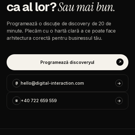
ca
al
lor?
Sau
mai
bun.
Programează
o
discuție
de
discovery
de
20
de
minute.
Plecăm
cu
o
hartă
clară
a
ce
poate
face
arhitectura
corectă
pentru
businessul
tău.
Programează
discoveryul
↗
@
hello@digital-interaction.com
→
☎
+40
722
659
559
→