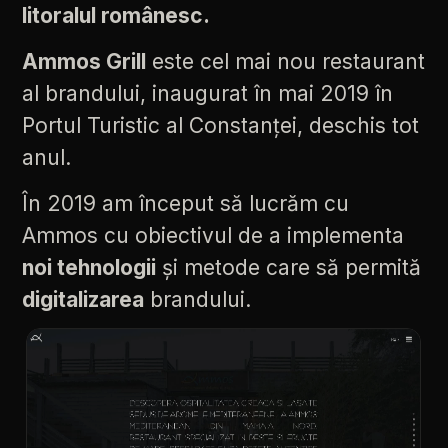
litoralul
românesc.
Ammos
Grill
este
cel
mai
nou
restaurant
al
brandului,
inaugurat
în
mai
2019
în
Portul
Turistic
al
Constanței,
deschis
tot
anul.
În
2019
am
început
să
lucrăm
cu
Ammos
cu
obiectivul
de
a
implementa
noi
tehnologii
și
metode
care
să
permită
digitalizarea
brandului.