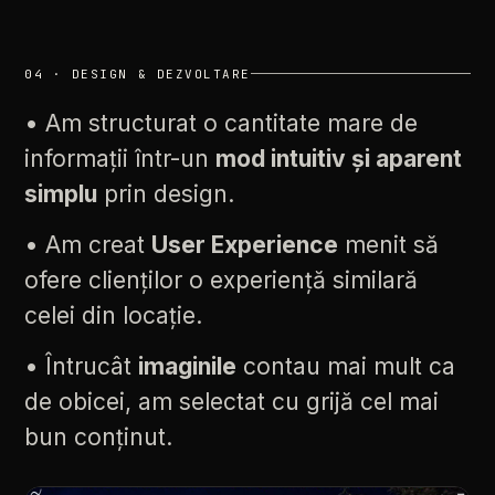
04
·
DESIGN
&
DEZVOLTARE
•
Am
structurat
o
cantitate
mare
de
informații
într-un
mod
intuitiv
și
aparent
simplu
prin
design.
•
Am
creat
User
Experience
menit
să
ofere
clienților
o
experiență
similară
celei
din
locație.
•
Întrucât
imaginile
contau
mai
mult
ca
de
obicei,
am
selectat
cu
grijă
cel
mai
bun
conținut.