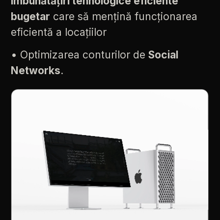
îmbunătățiri
tehnologice
eficiente
bugetar
care
să
mențină
funcționarea
eficientă
a
locațiilor
•
Optimizarea
conturilor
de
Social
Networks
.