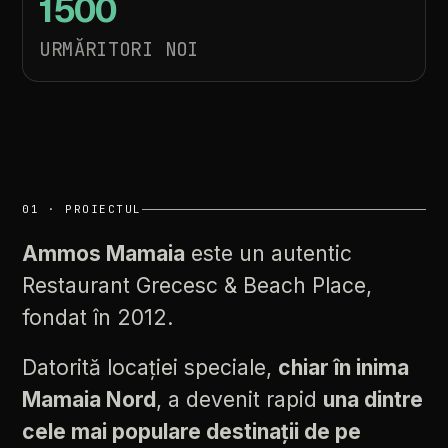
1500
URMĂRITORI NOI
01 · PROIECTUL
Ammos
Mamaia
este
un
autentic
Restaurant
Grecesc
&
Beach
Place,
fondat
în
2012.
Datorită
locației
speciale,
chiar
în
inima
Mamaia
Nord
,
a
devenit
rapid
una
dintre
cele
mai
populare
destinații
de
pe