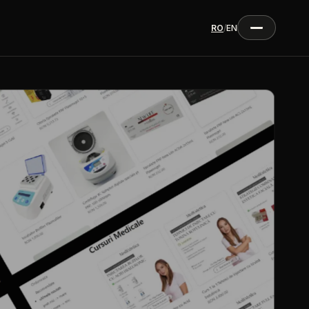
RO
/
EN