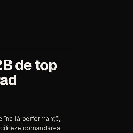
2B
de
top
rad
e
înaltă
performanță,
ciliteze
comandarea