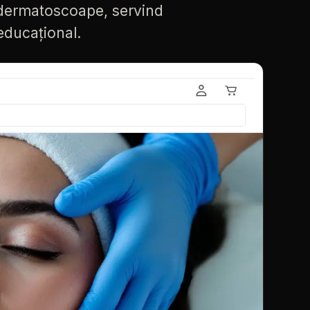
dermatoscoape,
servind
educațional.