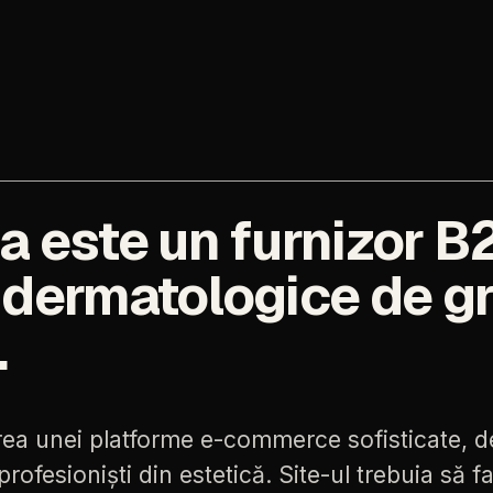
ca
este
un
furnizor
B
dermatologice
de
g
.
rea
unei
platforme
e-commerce
sofisticate,
d
profesioniști
din
estetică.
Site-ul
trebuia
să
fa