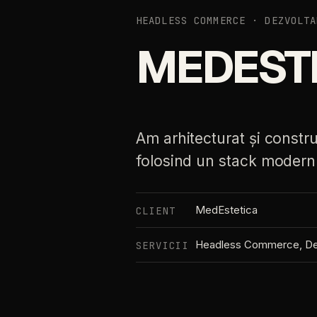
HEADLESS COMMERCE · DEZVOLTA
MEDEST
Am
arhitecturat
și
constru
folosind
un
stack
modern
MedEstetica
CLIENT
Headless
Commerce,
De
SERVICII