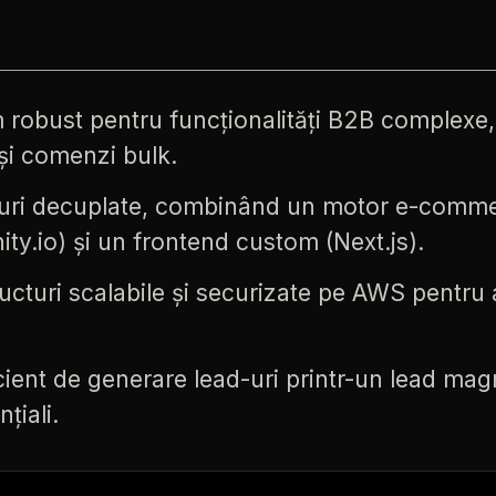
m
robust
pentru
funcționalități
B2B
complexe,
și
comenzi
bulk.
uri
decuplate,
combinând
un
motor
e-comme
ity.io)
și
un
frontend
custom
(Next.js).
ructuri
scalabile
și
securizate
pe
AWS
pentru
cient
de
generare
lead-uri
printr-un
lead
mag
țiali.