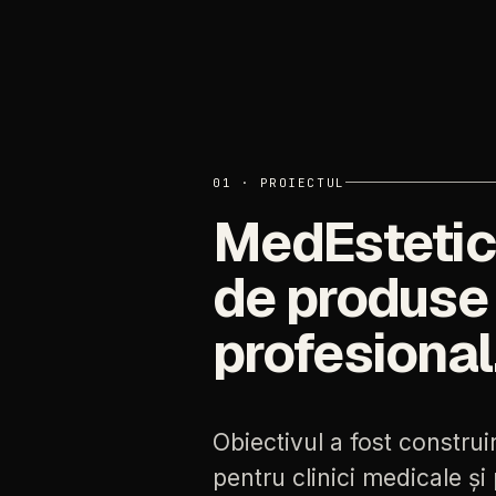
01
·
PROIECTUL
MedEsteti
de
produse
profesional
Obiectivul
a
fost
construi
pentru
clinici
medicale
și