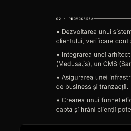
02
·
PROVOCAREA
•
Dezvoltarea
unui
siste
clientului,
verificare
cont
•
Integrarea
unei
arhitect
(Medusa.js),
un
CMS
(San
•
Asigurarea
unei
infrast
de
business
și
tranzacții.
•
Crearea
unui
funnel
efi
capta
și
hrăni
clienții
poten