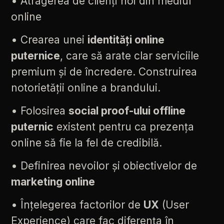
•
Atragerea
de
clienți
noi
din
mediul
online
•
Crearea
unei
identități
online
puternice
,
care
să
arate
clar
serviciile
premium
și
de
încredere.
Construirea
notorietății
online
a
brandului.
•
Folosirea
social
proof-ului
offline
puternic
existent
pentru
ca
prezența
online
să
fie
la
fel
de
credibilă.
•
Definirea
nevoilor
și
obiectivelor
de
marketing
online
•
Înțelegerea
factorilor
de
UX
(User
Experience)
care
fac
diferența
în