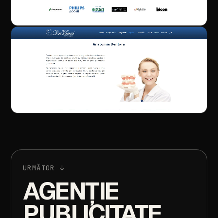
URMĂTOR
↓
AGENȚIE
PUBLICITATE