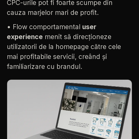
CPC-urile
pot
fi
foarte
scumpe
din
cauza
marjelor
mari
de
profit.
•
Flow
comportamental
user
experience
menit
să
direcționeze
utilizatorii
de
la
homepage
către
cele
mai
profitabile
servicii,
creând
și
familiarizare
cu
brandul.