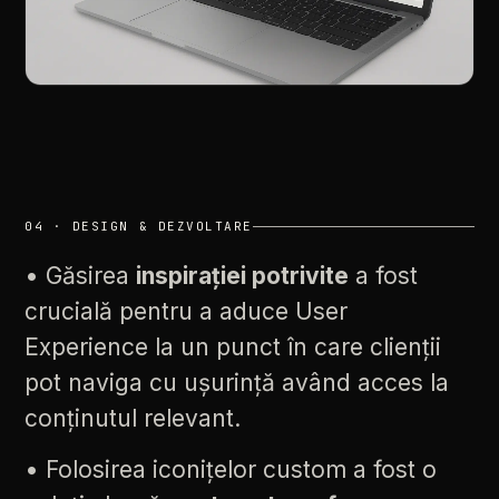
04
·
DESIGN
&
DEZVOLTARE
•
Găsirea
inspirației
potrivite
a
fost
crucială
pentru
a
aduce
User
Experience
la
un
punct
în
care
clienții
pot
naviga
cu
ușurință
având
acces
la
conținutul
relevant.
•
Folosirea
iconițelor
custom
a
fost
o