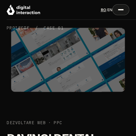
RO
/
EN
PROIECTE /
CASE 01
DEZVOLTARE WEB · PPC