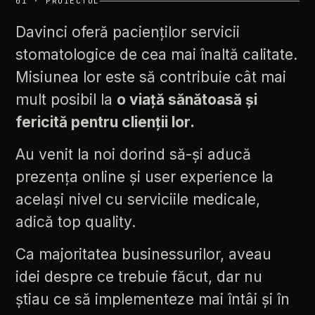
01 · PROIECTUL
Davinci oferă pacienților servicii
stomatologice de cea mai înaltă calitate.
Misiunea lor este să contribuie cât mai
mult posibil la
o viață sănătoasă și
fericită pentru clienții lor.
Au
venit
la
noi
dorind
să-și
aducă
prezența
online
și
user
experience
la
același
nivel
cu
serviciile
medicale,
adică
top
quality.
Ca
majoritatea
businessurilor,
aveau
idei
despre
ce
trebuie
făcut,
dar
nu
știau
ce
să
implementeze
mai
întâi
și
în