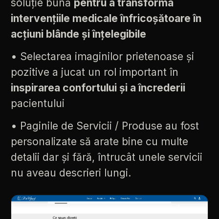
soluție
bună
pentru
a
transforma
intervențiile
medicale
înfricoșătoare
în
acțiuni
blânde
și
înțelegibile
•
Selectarea
imaginilor
prietenoase
și
pozitive
a
jucat
un
rol
important
în
inspirarea
confortului
și
a
încrederii
pacientului
•
Paginile
de
Servicii
/
Produse
au
fost
personalizate
să
arate
bine
cu
multe
detalii
dar
și
fără,
întrucât
unele
servicii
nu
aveau
descrieri
lungi.