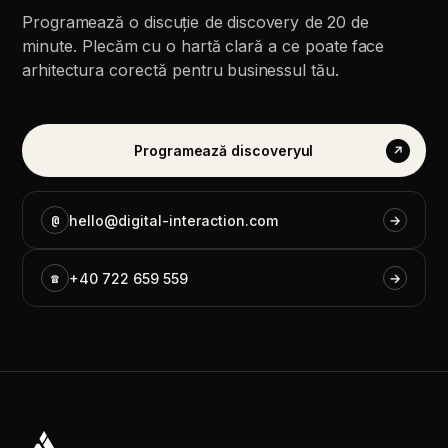
Programează
o
discuție
de
discovery
de
20
de
minute.
Plecăm
cu
o
hartă
clară
a
ce
poate
face
arhitectura
corectă
pentru
businessul
tău.
Programează
discoveryul
↗
@
hello@digital-interaction.com
→
☎
+40
722
659
559
→