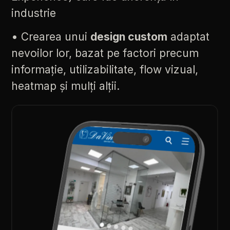
industrie
•
Crearea
unui
design
custom
adaptat
nevoilor
lor,
bazat
pe
factori
precum
informație,
utilizabilitate,
flow
vizual,
heatmap
și
mulți
alții.