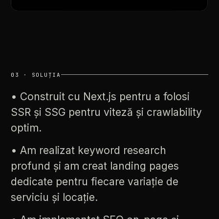
03
·
SOLUȚIA
•
Construit
cu
Next.js
pentru
a
folosi
SSR
și
SSG
pentru
viteză
și
crawlability
optim.
•
Am
realizat
keyword
research
profund
și
am
creat
landing
pages
dedicate
pentru
fiecare
variație
de
serviciu
și
locație.