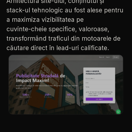
Arhitectura
site-ului,
conținutul
și
stack-ul
tehnologic
au
fost
alese
pentru
a
maximiza
vizibilitatea
pe
cuvinte-cheie
specifice,
valoroase,
transformând
traficul
din
motoarele
de
căutare
direct
în
lead-uri
calificate.