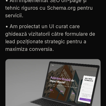
•
Am
implementat
SEO
on-page
și
tehnic
riguros
cu
Schema.org
pentru
servicii.
•
Am
proiectat
un
UI
curat
care
ghidează
vizitatorii
către
formulare
de
lead
poziționate
strategic
pentru
a
maximiza
conversia.