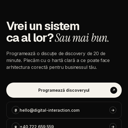
Vrei
un
sistem
ca
al
lor?
Sau
mai
bun.
Programează
o
discuție
de
discovery
de
20
de
minute.
Plecăm
cu
o
hartă
clară
a
ce
poate
face
arhitectura
corectă
pentru
businessul
tău.
Programează
discoveryul
↗
@
hello@digital-interaction.com
→
☎
+40
722
659
559
→