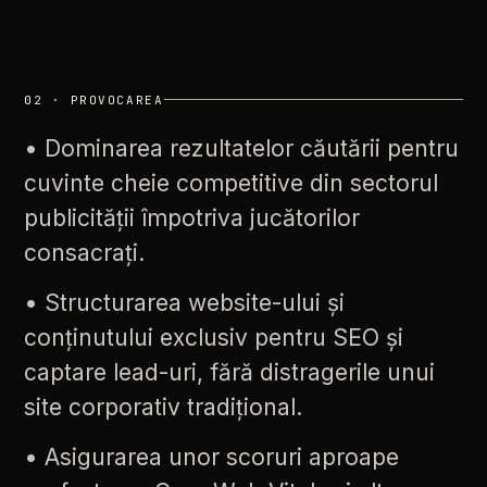
02
·
PROVOCAREA
•
Dominarea
rezultatelor
căutării
pentru
cuvinte
cheie
competitive
din
sectorul
publicității
împotriva
jucătorilor
consacrați.
•
Structurarea
website-ului
și
conținutului
exclusiv
pentru
SEO
și
captare
lead-uri,
fără
distragerile
unui
site
corporativ
tradițional.
•
Asigurarea
unor
scoruri
aproape