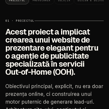
PROIECTUL
PROVOCAREA
SOLUȚIA
DESIGN & DEZVOLTA
01 · PROIECTUL
Acest
proiect
a
implicat
crearea
unui
website
de
prezentare
elegant
pentru
o
agenție
de
publicitate
specializată
în
servicii
Out-of-Home
(OOH).
Obiectivul
principal,
explicit,
nu
era
doar
prezența
online,
ci
construirea
unui
motor
puternic
de
generare
lead-uri.