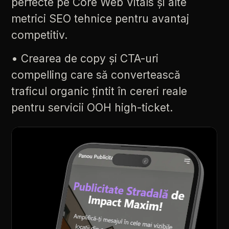
perfecte
pe
Core
Web
Vitals
și
alte
metrici
SEO
tehnice
pentru
avantaj
competitiv.
•
Crearea
de
copy
și
CTA-uri
compelling
care
să
convertească
traficul
organic
țintit
în
cereri
reale
pentru
servicii
OOH
high-ticket.