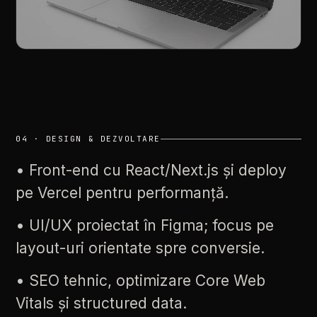
04
·
DESIGN
&
DEZVOLTARE
•
Front-end
cu
React/Next.js
și
deploy
pe
Vercel
pentru
performanță.
•
UI/UX
proiectat
în
Figma;
focus
pe
layout-uri
orientate
spre
conversie.
•
SEO
tehnic,
optimizare
Core
Web
Vitals
și
structured
data.