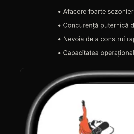
•
Afacere
foarte
sezonier
•
Concurență
puternică
•
Nevoia
de
a
construi
ra
•
Capacitatea
operaționa