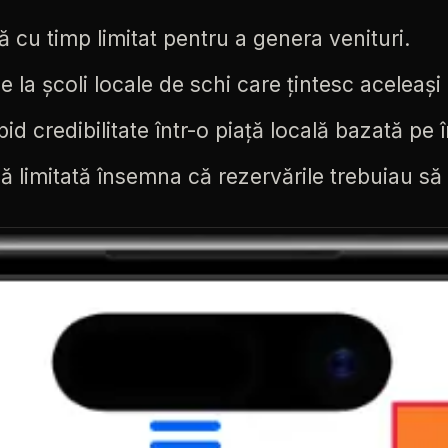
ă
cu
timp
limitat
pentru
a
genera
venituri.
de
la
școli
locale
de
schi
care
țintesc
aceleași
pid
credibilitate
într-o
piață
locală
bazată
pe
lă
limitată
însemna
că
rezervările
trebuiau
să