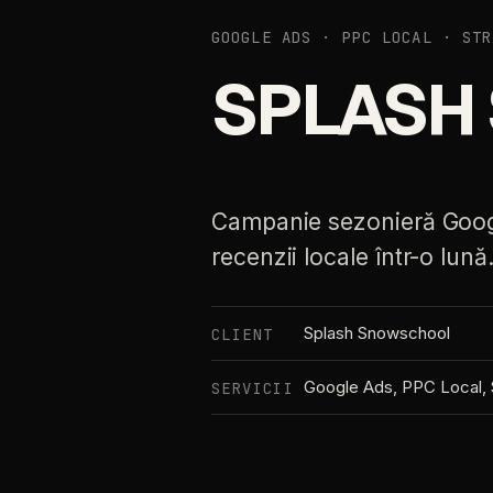
GOOGLE ADS · PPC LOCAL · STR
SPLASH
Campanie
sezonieră
Goo
recenzii
locale
într-o
lună
Splash
Snowschool
CLIENT
Google
Ads,
PPC
Local,
SERVICII