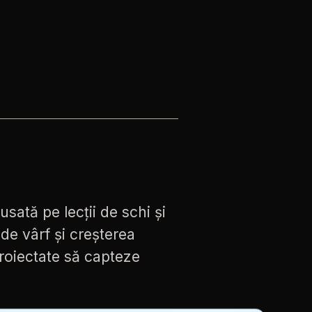
cusată
pe
lecții
de
schi
și
de
vârf
și
creșterea
roiectate
să
capteze