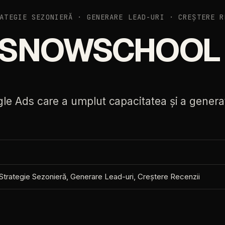
ATEGIE SEZONIERĂ · GENERARE LEAD-URI · CREȘTERE R
SNOWSCHOOL
gle
Ads
care
a
umplut
capacitatea
și
a
genera
.
Strategie
Sezonieră,
Generare
Lead-uri,
Creștere
Recenzii