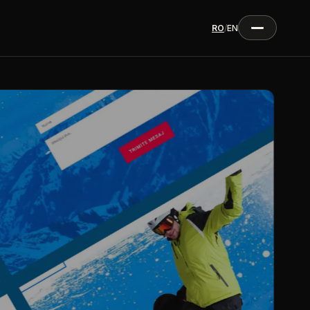
RO
/
EN