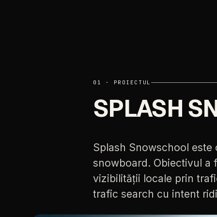
01
·
PROIECTUL
SPLASH
S
Splash
Snowschool
este
snowboard.
Obiectivul
a
vizibilității
locale
prin
traf
trafic
search
cu
intent
rid