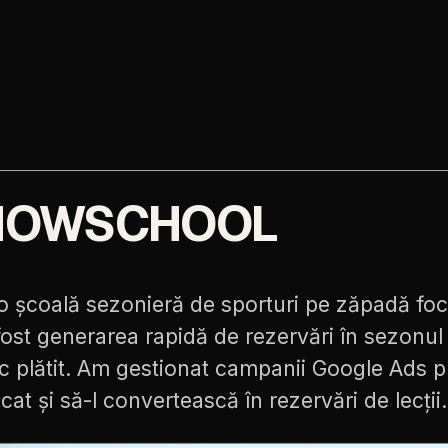
NOWSCHOOL
o
școală
sezonieră
de
sporturi
pe
zăpadă
fo
fost
generarea
rapidă
de
rezervări
în
sezonul
ic
plătit.
Am
gestionat
campanii
Google
Ads
p
icat
și
să-l
convertească
în
rezervări
de
lecții.