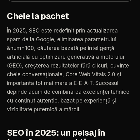
Cheie la pachet
În
2025,
SEO
este
redefinit
prin
actualizarea
spam
de
la
Google,
eliminarea
parametrului
&num=100,
căutarea
bazată
pe
inteligență
artificială
cu
optimizare
generativă
a
motorului
(GEO),
creșterea
rezultatelor
fără
clicuri,
cuvinte
cheie
conversaționale,
Core
Web
Vitals
2.0
și
importanța
tot
mai
mare
a
E-E-A-T.
Succesul
depinde
acum
de
combinarea
excelenței
tehnice
cu
conținut
autentic,
bazat
pe
experiență
și
vizibilitate
puternică
a
mărcii.
SEO
în
2025:
un
peisaj
în