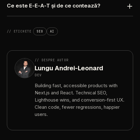
Ce
este
E-E-A-T
și
de
ce
contează?
//
ETICHETE
SEO
AI
//
DESPRE
AUTOR
Lungu
Andrei-Leonard
DEV
Building
fast,
accessible
products
with
Next.js
and
React.
Technical
SEO,
Lighthouse
wins,
and
conversion-first
UX.
Clean
code,
fewer
regressions,
happier
users.