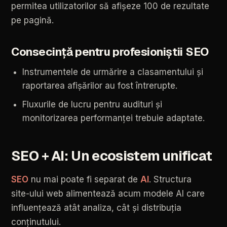
permitea
utilizatorilor
să
afișeze
100
de
rezultate
pe
pagină.
Consecință
pentru
profesioniștii
SEO
Instrumentele
de
urmărire
a
clasamentului
și
raportarea
afișărilor
au
fost
întrerupte.
Fluxurile
de
lucru
pentru
audituri
și
monitorizarea
performanței
trebuie
adaptate.
SEO
+
AI:
Un
ecosistem
unificat
SEO
nu
mai
poate
fi
separat
de
AI
.
Structura
site-ului
web
alimentează
acum
modele
AI
care
influențează
atât
analiza,
cât
și
distribuția
conținutului.