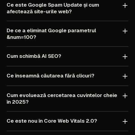
Ce
este
Google
Spam
Update
și
cum
afectează
site-urile
web?
De
ce
a
eliminat
Google
parametrul
&num=100?
Cum
schimbă
AI
SEO?
Ce
înseamnă
căutarea
fără
clicuri?
Cum
evoluează
cercetarea
cuvintelor
cheie
în
2025?
Ce
este
nou
în
Core
Web
Vitals
2.0?