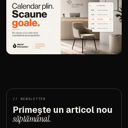
//
ARTICOLUL
URMĂTOR
No-show
în
clinică:
cum
reduci
programările
ratate
//
NEWSLETTER
Primește
un
articol
nou
săptămânal.