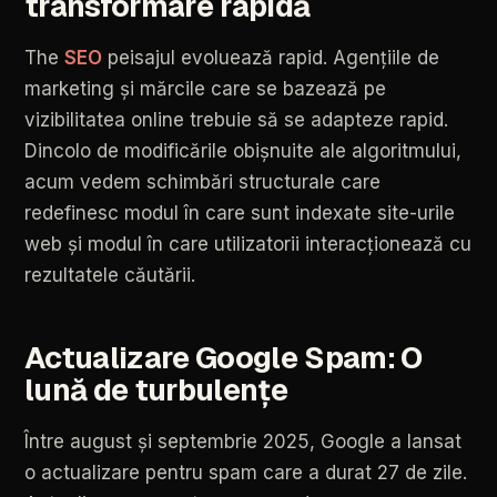
transformare
rapidă
The
SEO
peisajul
evoluează
rapid.
Agențiile
de
marketing
și
mărcile
care
se
bazează
pe
vizibilitatea
online
trebuie
să
se
adapteze
rapid.
Dincolo
de
modificările
obișnuite
ale
algoritmului,
acum
vedem
schimbări
structurale
care
redefinesc
modul
în
care
sunt
indexate
site-urile
web
și
modul
în
care
utilizatorii
interacționează
cu
rezultatele
căutării.
Actualizare
Google
Spam:
O
lună
de
turbulențe
Între
august
și
septembrie
2025,
Google
a
lansat
o
actualizare
pentru
spam
care
a
durat
27
de
zile.