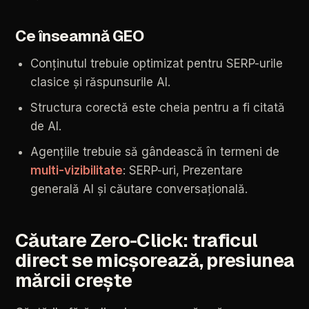
Ce
înseamnă
GEO
Conținutul
trebuie
optimizat
pentru
SERP-urile
clasice
și
răspunsurile
AI.
Structura
corectă
este
cheia
pentru
a
fi
citată
de
AI.
Agențiile
trebuie
să
gândească
în
termeni
de
multi-vizibilitate
:
SERP-uri,
Prezentare
generală
AI
și
căutare
conversațională.
Căutare
Zero-Click:
traficul
direct
se
micșorează,
presiunea
mărcii
crește