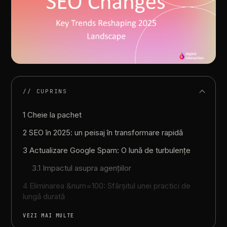
// CUPRINS
1 Cheie la pachet
2 SEO în 2025: un peisaj în transformare rapidă
3 Actualizare Google Spam: O lună de turbulențe
3.1 Impactul asupra agențiilor
4 Eliminarea &num=100: Sfârșitul unei practici de
lungă durată
VEZI MAI MULTE