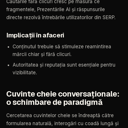
Căutările
fără
clicuri
cresc
pe
măsură
ce
fragmentele,
Prezentările
AI
și
răspunsurile
directe
rezolvă
întrebările
utilizatorilor
din
SERP.
Implicații
în
afaceri
Conținutul
trebuie
să
stimuleze
reamintirea
mărcii
chiar
și
fără
clicuri.
Autoritatea
și
reputația
sunt
esențiale
pentru
vizibilitate.
Cuvinte
cheie
conversaționale:
o
schimbare
de
paradigmă
Cercetarea
cuvintelor
cheie
se
îndreaptă
către
formularea
naturală,
interogări
cu
coadă
lungă
și