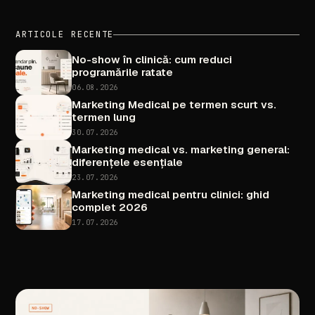
ARTICOLE
RECENTE
No-show
în
clinică:
cum
reduci
programările
ratate
06.08.2026
Marketing
Medical
pe
termen
scurt
vs.
termen
lung
30.07.2026
Marketing
medical
vs.
marketing
general:
diferențele
esențiale
23.07.2026
Marketing
medical
pentru
clinici:
ghid
complet
2026
17.07.2026