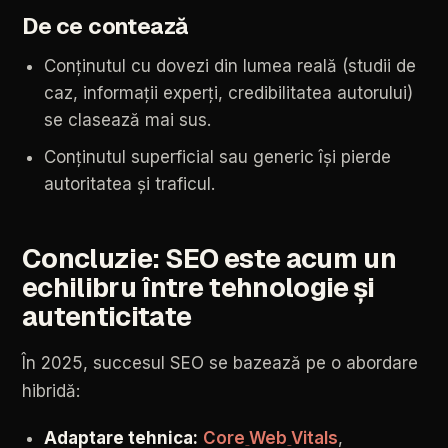
De
ce
contează
Conținutul
cu
dovezi
din
lumea
reală
(studii
de
caz,
informații
experți,
credibilitatea
autorului)
se
clasează
mai
sus.
Conținutul
superficial
sau
generic
își
pierde
autoritatea
și
traficul.
Concluzie:
SEO
este
acum
un
echilibru
între
tehnologie
și
autenticitate
În
2025,
succesul
SEO
se
bazează
pe
o
abordare
hibridă:
Adaptare
tehnica:
Core
Web
Vitals
,