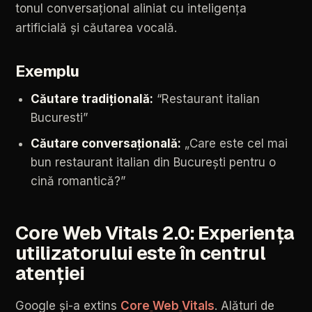
tonul
conversațional
aliniat
cu
inteligența
artificială
și
căutarea
vocală.
Exemplu
Căutare
tradițională:
“Restaurant
italian
Bucuresti”
Căutare
conversațională:
„Care
este
cel
mai
bun
restaurant
italian
din
București
pentru
o
cină
romantică?”
Core
Web
Vitals
2.0:
Experiența
utilizatorului
este
în
centrul
atenției
Google
și-a
extins
Core
Web
Vitals
.
Alături
de