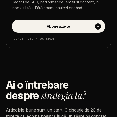
Tactici
de
SEO,
performance,
email
și
content,
în
inbox-ul
tău.
Fără
spam,
anulezi
oricând.
Abonează-te
→
FOUNDER-LED
·
0%
SPAM
Ai
o
întrebare
despre
strategia
ta?
Articolele
bune
sunt
un
start.
O
discuție
de
20
de
minute
cu
echipa
noastră
îți
dă
un
răspuns
concret.