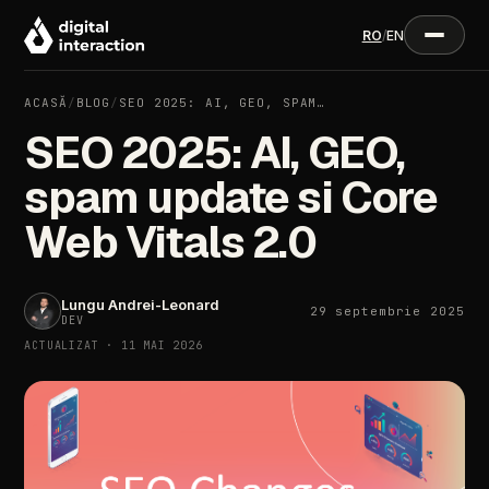
RO
/
EN
ACASĂ
/
BLOG
/
SEO 2025: AI, GEO, SPAM…
SEO 2025: AI, GEO,
spam update si Core
Web Vitals 2.0
Lungu Andrei-Leonard
29 septembrie 2025
DEV
ACTUALIZAT · 11 MAI 2026