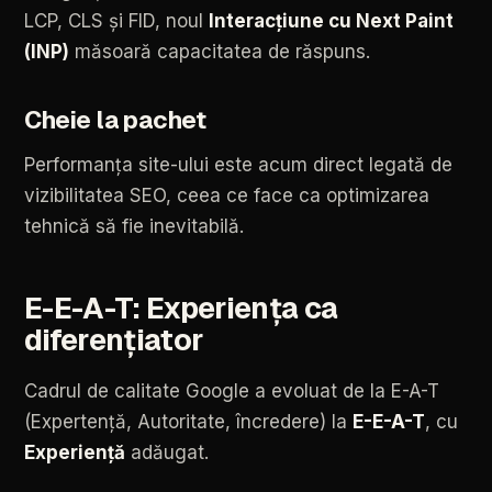
LCP,
CLS
și
FID,
noul
Interacțiune
cu
Next
Paint
(INP)
măsoară
capacitatea
de
răspuns.
Cheie
la
pachet
Performanța
site-ului
este
acum
direct
legată
de
vizibilitatea
SEO,
ceea
ce
face
ca
optimizarea
tehnică
să
fie
inevitabilă.
E-E-A-T:
Experiența
ca
diferențiator
Cadrul
de
calitate
Google
a
evoluat
de
la
E-A-T
(Expertență,
Autoritate,
încredere)
la
E-E-A-T
,
cu
Experiență
adăugat.