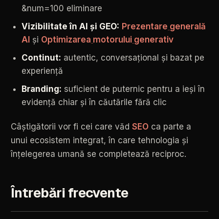
&num=100
eliminare
Vizibilitate
în
AI
și
GEO:
Prezentare
generală
AI
şi
Optimizarea
motorului
generativ
Continut:
autentic,
conversațional
și
bazat
pe
experiență
Branding:
suficient
de
puternic
pentru
a
ieși
în
evidență
chiar
și
în
căutările
fără
clic
Câștigătorii
vor
fi
cei
care
văd
SEO
ca
parte
a
unui
ecosistem
integrat,
în
care
tehnologia
și
înțelegerea
umană
se
completează
reciproc.
Întrebări
frecvente