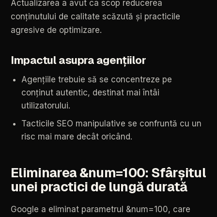
Actualizarea
a
avut
ca
scop
reducerea
conținutului
de
calitate
scăzută
și
practicile
agresive
de
optimizare.
Impactul
asupra
agențiilor
Agențiile
trebuie
să
se
concentreze
pe
conținut
autentic,
destinat
mai
întâi
utilizatorului.
Tacticile
SEO
manipulative
se
confruntă
cu
un
risc
mai
mare
decât
oricând.
Eliminarea
&num=100:
Sfârșitul
unei
practici
de
lungă
durată
Google
a
eliminat
parametrul
&num=100,
care